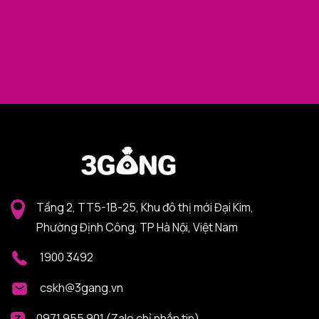
Tầng 2, TT5-1B-25, Khu đô thị mới Đại Kim,
Phường Định Công, TP Hà Nội, Việt Nam
1900 3492
cskh@3gang.vn
0971 955 901 (Zalo chỉ nhắn tin)