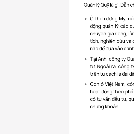
Quản lý Quỹ là gì. Dẫn 
Ở thị trường Mỹ, cô
động quản lý các q
chuyên gia riêng, là
tích, nghiên cứu và 
nào để đưa vào danh
Tại Anh, công ty Quả
tư. Ngoài ra, công 
trên tư cách là đại 
Còn ở Việt Nam, côn
hoạt động theo phá
có tư vấn đầu tư, q
chứng khoán.