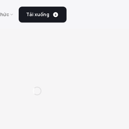
Tải xuống
thức