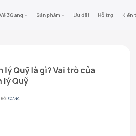
Về 3Gang
Sản phẩm
Ưu đãi
Hỗ trợ
Kiến 
lý Quỹ là gì? Vai trò của
 lý Quỹ
2
BỞI
3GANG