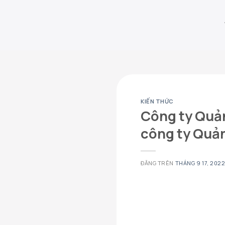
Chuyển
đến
nội
dung
KIẾN THỨC
Công ty Quản 
công ty Quản
ĐĂNG TRÊN
THÁNG 9 17, 202