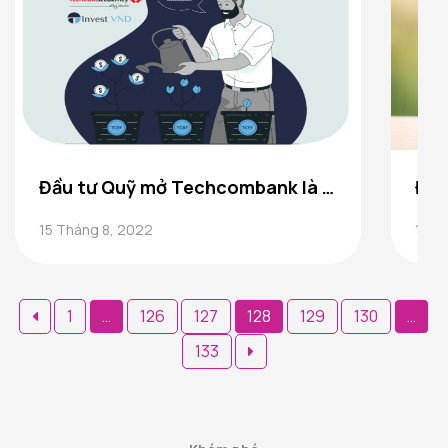
Đầu tư Quỹ mở Techcombank là gì? Có nên đầu tư Quỹ mở Techcombank không?
15 Tháng 8, 2022
15 T
Phân
1
…
126
127
128
129
130
…
trang
133
bài
viết