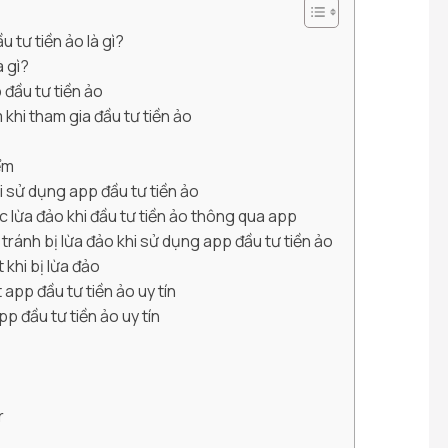
 tư tiền ảo là gì?
à gì?
 đầu tư tiền ảo
 khi tham gia đầu tư tiền ảo
ểm
i sử dụng app đầu tư tiền ảo
ức lừa đảo khi đầu tư tiền ảo thông qua app
ể tránh bị lừa đảo khi sử dụng app đầu tư tiền ảo
 khi bị lừa đảo
app đầu tư tiền ảo uy tín
 đầu tư tiền ảo uy tín
r