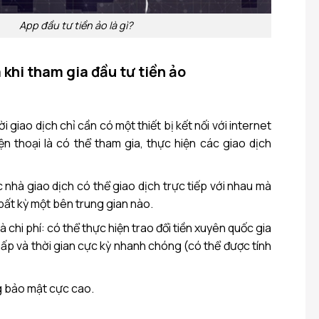
App đầu tư tiền ảo là gì?
 khi tham gia đầu tư tiền ảo
i giao dịch chỉ cần có một thiết bị kết nối với internet
ện thoại là có thể tham gia, thực hiện các giao dịch
nhà giao dịch có thể giao dịch trực tiếp với nhau mà
bất kỳ một bên trung gian nào.
à chi phí: có thể thực hiện trao đổi tiền xuyên quốc gia
thấp và thời gian cực kỳ nhanh chóng (có thể được tính
g bảo mật cực cao.