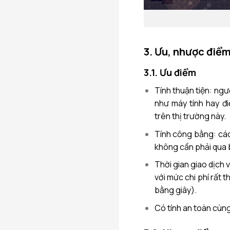
3. Ưu, nhược điểm
3.1. Ưu điểm
Tính thuận tiện: ngườ
như máy tính hay đi
trên thị trường này.
Tính công bằng: các 
không cần phải qua 
Thời gian giao dịch v
với mức chi phí rất 
bằng giây).
Có tính an toàn cùn