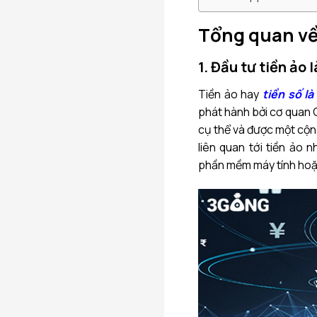
Tổng quan về 
1. Đầu tư tiền ảo l
Tiền ảo hay
tiền số là 
phát hành bởi cơ quan 
cụ thể và được một cộn
liên quan tới tiền ảo 
phần mềm máy tính hoặc