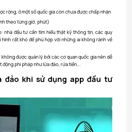
ợc rộng, ở một số quốc gia còn chưa được chấp nhận
ính theo từng giờ, phút)
: nhà đầu tư cần tìm hiểu thật kỹ thông tin, các quy
i hình rất khó để phù hợp với những ai không rành về
i không được quản lý bởi các cơ quan quốc gia nên dễ
ạt động phi pháp như lừa đảo, rửa tiền,…
a đảo khi sử dụng app đầu tư