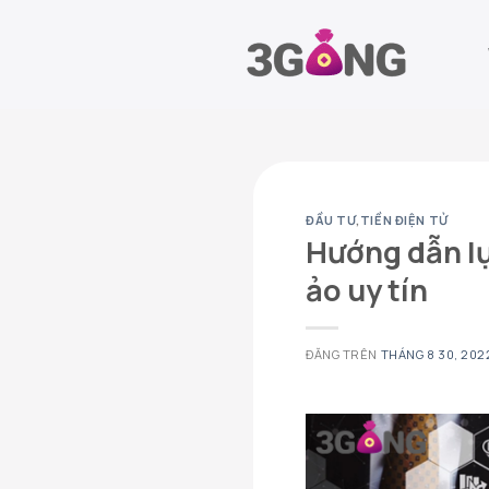
Chuyển
đến
nội
dung
ĐẦU TƯ
,
TIỀN ĐIỆN TỬ
Hướng dẫn lự
ảo uy tín
ĐĂNG TRÊN
THÁNG 8 30, 202