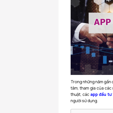
Trong những năm gần đây
tâm, tham gia của các 
thuật, các
app đầu tư 
người sử dụng.