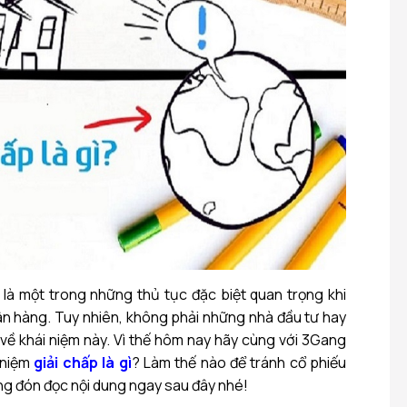
i là một trong những thủ tục đặc biệt quan trọng khi
ân hàng. Tuy nhiên, không phải những nhà đầu tư hay
 về khái niệm này. Vì thế hôm nay hãy cùng với 3Gang
i niệm
giải chấp là gì
? Làm thế nào để tránh cổ phiếu
ùng đón đọc nội dung ngay sau đây nhé!