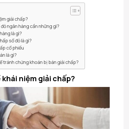
iệm giải chấp?
ổ đỏ ngân hàng cần những gì?
 hàng là gì?
chấp sổ đỏ là gì?
hấp cổ phiếu
n là gì?
để tránh chứng khoán bị bán giải chấp?
 khái niệm giải chấp?