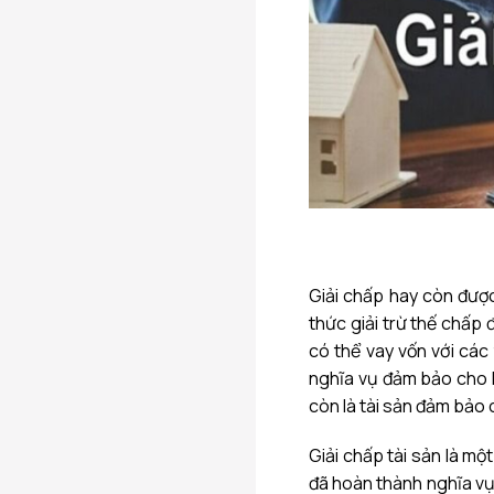
Giải chấp hay còn được
thức giải trừ thế chấp 
có thể vay vốn với các
nghĩa vụ đảm bảo cho k
còn là tài sản đảm bảo
Giải chấp tài sản là mộ
đã hoàn thành nghĩa vụ 