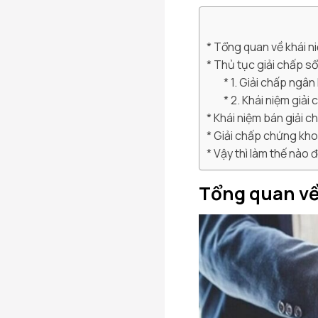
Tổng quan về khái n
Thủ tục giải chấp s
1. Giải chấp ngân
2. Khái niệm giải 
Khái niệm bán giải c
Giải chấp chứng khoá
Vậy thì làm thế nào 
Tổng quan về