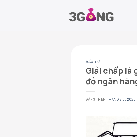
Chuyển
đến
nội
dung
ĐẦU TƯ
Giải chấp là 
đỏ ngân hàn
ĐĂNG TRÊN
THÁNG 2 3, 2023