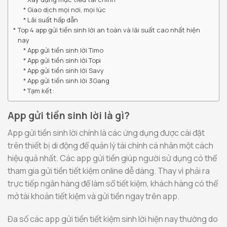
Giao dịch mọi nơi, mọi lúc
Lãi suất hấp dẫn
Top 4 app gửi tiền sinh lời an toàn và lãi suất cao nhất hiện
nay
App gửi tiền sinh lời Timo
App gửi tiền sinh lời Topi
App gửi tiền sinh lời Savy
App gửi tiền sinh lời 3Gang
Tạm kết:
App gửi tiền sinh lời là gì?
App gửi tiền sinh lời chính là các ứng dụng được cài đặt
trên thiết bị di động để quản lý tài chính cá nhân một cách
hiệu quả nhất. Các app gửi tiền giúp người sử dụng có thể
tham gia gửi tiền tiết kiệm online dễ dàng. Thay vì phải ra
trực tiếp ngân hàng để làm sổ tiết kiệm, khách hàng có thể
mở tài khoản tiết kiệm và gửi tiền ngay trên app.
Đa số các app gửi tiền tiết kiệm sinh lời hiện nay thường do