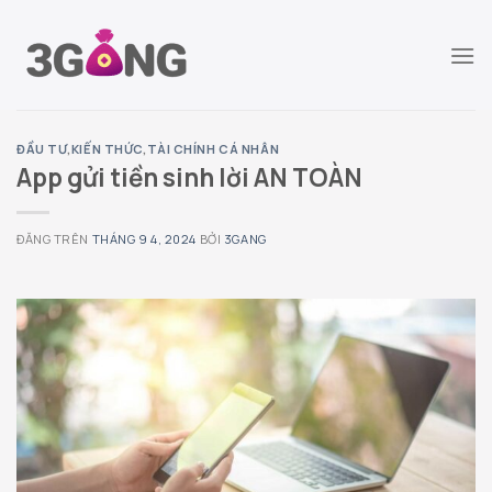
Chuyển
đến
nội
dung
ĐẦU TƯ
,
KIẾN THỨC
,
TÀI CHÍNH CÁ NHÂN
App gửi tiền sinh lời AN TOÀN
ĐĂNG TRÊN
THÁNG 9 4, 2024
BỞI
3GANG