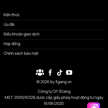
Kiến thức
Ưu đãi
Điều khoản giao dịch
Hợp đồng
Chính sách bảo mật
© 2026 by 3gang.vn
Công ty CP 3Gang
MST: 0109216328,được cấp giấy phép hoạt động từ ngày
16/06/2020.