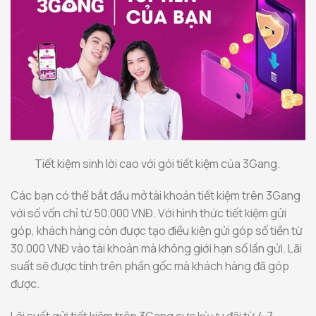
Tiết kiệm sinh lời cao với gói tiết kiệm của 3Gang.
Các bạn có thể bắt đầu mở tài khoản tiết kiệm trên 3Gang
với số vốn chỉ từ 50.000 VNĐ. Với hình thức tiết kiệm gửi
góp, khách hàng còn được tạo điều kiện gửi góp số tiền từ
30.000 VNĐ vào tài khoản mà không giới hạn số lần gửi. Lãi
suất sẽ được tính trên phần gốc mà khách hàng đã góp
được.