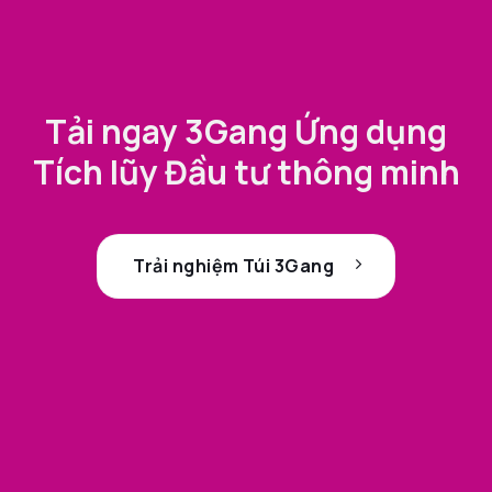
Tải ngay 3Gang Ứng dụng
Tích lũy Đầu tư thông minh
Trải nghiệm Túi 3Gang