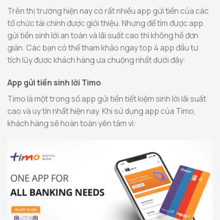
Trên thị trường hiện nay có rất nhiều app gửi tiền của các
tổ chức tài chính được giới thiệu. Nhưng để tìm được app
gửi tiền sinh lời an toàn và lãi suất cao thì không hề đơn
giản. Các bạn có thể tham khảo ngay top 4 app đầu tư
tích lũy được khách hàng ưa chuộng nhất dưới đây:
App gửi tiền sinh lời Timo
Timo là một trong số app gửi tiền tiết kiệm sinh lời lãi suất
cao và uy tín nhất hiện nay. Khi sử dụng app của Timo,
khách hàng sẽ hoàn toàn yên tâm vì: