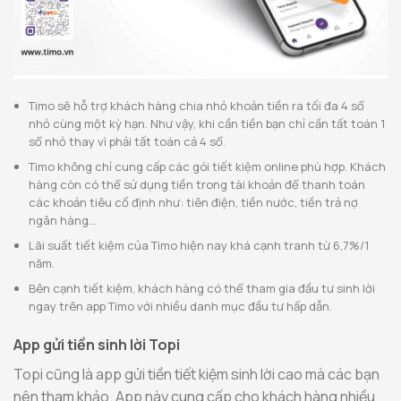
Timo sẽ hỗ trợ khách hàng chia nhỏ khoản tiền ra tối đa 4 sổ
nhỏ cùng một kỳ hạn. Như vậy, khi cần tiền bạn chỉ cần tất toán 1
sổ nhỏ thay vì phải tất toán cả 4 sổ.
Timo không chỉ cung cấp các gói tiết kiệm online phù hợp. Khách
hàng còn có thể sử dụng tiền trong tài khoản để thanh toán
các khoản tiêu cố định như: tiên điện, tiền nước, tiền trả nợ
ngân hàng…
Lãi suất tiết kiệm của Timo hiện nay khá cạnh tranh từ 6,7%/1
năm.
Bên cạnh tiết kiệm, khách hàng có thể tham gia đầu tư sinh lời
ngay trên app Timo với nhiều danh mục đầu tư hấp dẫn.
App gửi tiền sinh lời Topi
Topi cũng là app gửi tiền tiết kiệm sinh lời cao mà các bạn
nên tham khảo. App này cung cấp cho khách hàng nhiều