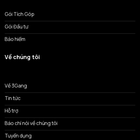
Gói Tích Góp
Gói Đầu tư
Bảo hiểm
Về chúng tôi
Về 3Gang
Tin tức
Hỗ trợ
Báo chí nói về chúng tôi
Tuyển dụng