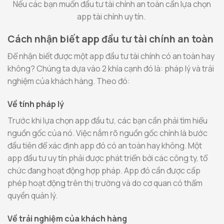
Nếu các bạn muốn đầu tư tài chính an toàn cần lựa chọn
app tài chính uy tín.
Cách nhận biết app đầu tư tài chính an toàn
Để nhận biết được một app đầu tư tài chính có an toàn hay
không? Chúng ta dựa vào 2 khía cạnh đó là: pháp lý và trải
nghiệm của khách hàng. Theo đó:
Về tính pháp lý
Trước khi lựa chọn app đầu tư, các bạn cần phải tìm hiểu
nguồn gốc của nó. Việc nắm rõ nguồn gốc chính là bước
đầu tiên để xác định app đó có an toàn hay không. Một
app đầu tư uy tín phải được phát triển bởi các công ty, tổ
chức đang hoạt động hợp pháp. App đó cần được cấp
phép hoạt động trên thị trường và do cơ quan có thẩm
quyền quản lý.
Về trải nghiệm của khách hàng