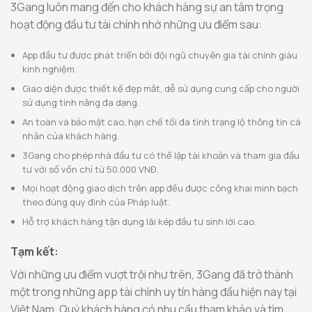
3Gang luôn mang đến cho khách hàng sự an tâm trọng
hoạt động đầu tư tài chính nhờ những ưu điểm sau:
App đầu tư được phát triển bởi đội ngũ chuyên gia tài chính giàu
kinh nghiệm.
Giao diện được thiết kế đẹp mắt, dễ sử dụng cung cấp cho người
sử dụng tính năng đa dạng.
An toàn và bảo mật cao, hạn chế tối đa tình trạng lộ thông tin cá
nhân của khách hàng.
3Gang cho phép nhà đầu tư có thể lập tài khoản và tham gia đầu
tư với số vốn chỉ từ 50.000 VNĐ.
Mọi hoạt động giao dịch trên app đều được công khai minh bạch
theo đúng quy định của Pháp luật.
Hỗ trợ khách hàng tận dụng lãi kép đầu tư sinh lời cao.
Tạm kết:
Với những ưu điểm vượt trội như trên, 3Gang đã trở thành
một trong những app tài chính uy tín hàng đầu hiện nay tại
Việt Nam. Quý khách hàng có nhu cầu tham khảo và tìm