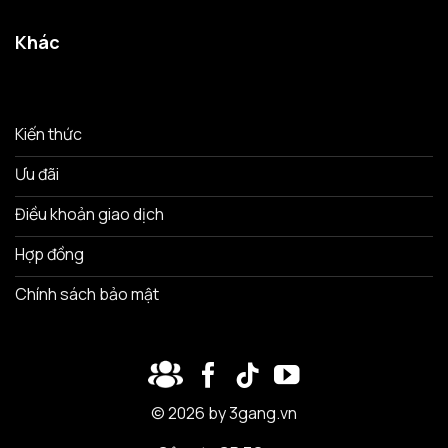
Khác
Kiến thức
Ưu đãi
Điều khoản giao dịch
Hợp đồng
Chính sách bảo mật
© 2026 by 3gang.vn