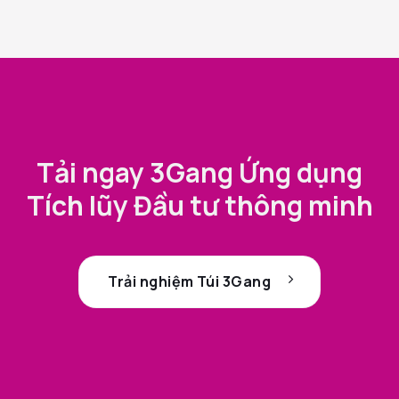
Tải ngay 3Gang Ứng dụng
Tích lũy Đầu tư thông minh
Trải nghiệm Túi 3Gang