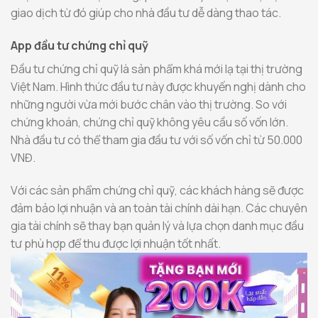
giao dịch từ đó giúp cho nhà đầu tư dễ dàng thao tác.
App đầu tư chứng chỉ quỹ
Đầu tư chứng chỉ quỹ là sản phẩm khá mới lạ tại thị trường
Việt Nam. Hình thức đầu tư này được khuyến nghị dành cho
những người vừa mới bước chân vào thị trường. So với
chứng khoán, chứng chỉ quỹ không yêu cầu số vốn lớn.
Nhà đầu tư có thể tham gia đầu tư với số vốn chỉ từ 50.000
VNĐ.
Với các sản phẩm chứng chỉ quỹ, các khách hàng sẽ được
đảm bảo lợi nhuận và an toàn tài chính dài hạn. Các chuyên
gia tài chính sẽ thay bạn quản lý và lựa chọn danh mục đầu
tư phù hợp để thu được lợi nhuận tốt nhất.