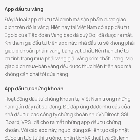
App đầu tư vàng
Đây là loại app đầu tư tài chính mà sản phẩm được giao
dịch trên đó là vàng. Hiện nay tại Việt Nam có app đầu tư
Egold của Tập đoàn Vàng bạc đá quý Doji đã được ra mắt.
Khi tham gia đầu tư trên app này, nhà đầu tư sẽ không phải
giao dịch sản phẩm vàng bằng vật chất. Nên hạn chế tối
đa tình trạng mua phải vàng giả, vàng kém chất lượng. Mọi
giao dịch mua-bán vàng đều được thực hiện trên app mà
không cần phải tới cửa hàng.
App đầu tư chứng khoán
Hoạt động đầu tư chứng khoán tại Việt Nam trong những
năm gần đây rất sôi động. Để đáp ứng được nhu cầu của
nhà đầu tư, các công ty chứng khoán như VNDirect, SSI
iBoard, VPS…đã cho ra mắt những app đầu tư chứng
khoán. Với các app này, người dùng sẽ liên tục cập nhật
được tin tức từ thị trường, phân tích kỹ thuật và đặt lệnh