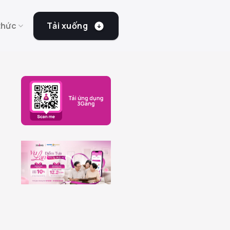
Tải xuống
thức