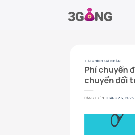
Chuyển
đến
nội
dung
TÀI CHÍNH CÁ NHÂN
Phí chuyển đổ
chuyển đổi t
ĐĂNG TRÊN
THÁNG 2 3, 2023