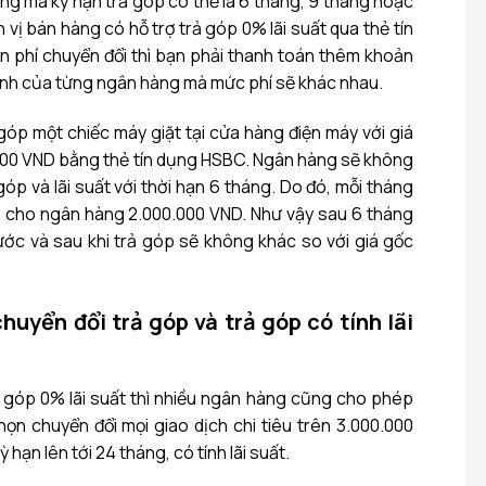
ng mà kỳ hạn trả góp có thể là 6 tháng, 9 tháng hoặc
 vị bán hàng có hỗ trợ trả góp 0% lãi suất qua thẻ tín
 phí chuyển đổi thì bạn phải thanh toán thêm khoản
định của từng ngân hàng mà mức phí sẽ khác nhau.
góp một chiếc máy giặt tại cửa hàng điện máy với giá
.000 VND bằng thẻ tín dụng HSBC. Ngân hàng sẽ không
 góp và lãi suất với thời hạn 6 tháng. Do đó, mỗi tháng
n cho ngân hàng 2.000.000 VND. Như vậy sau 6 tháng
rước và sau khi trả góp sẽ không khác so với giá gốc
chuyển đổi trả góp và trả góp có tính lãi
 góp 0% lãi suất thì nhiều ngân hàng cũng cho phép
họn chuyển đổi mọi giao dịch chi tiêu trên 3.000.000
 hạn lên tới 24 tháng, có tính lãi suất.