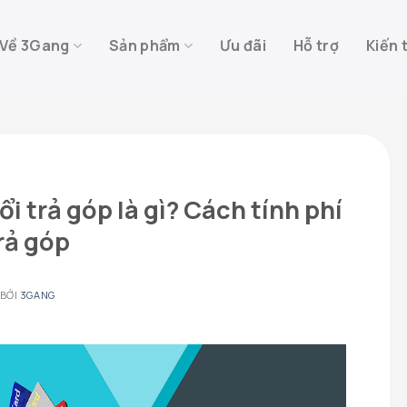
Về 3Gang
Sản phẩm
Ưu đãi
Hỗ trợ
Kiến 
i trả góp là gì? Cách tính phí
rả góp
BỞI
3GANG