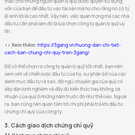
thác cho những người quản lý quỹ được quyền sử dụng
vốn của bạn để đầu tư vào tài sản mà họ cho rằng nó có tỷ
lệ sinh lời là cao nhất. Vậy nên, việc quan trọng mà các nhà
đầu tư cần phải làm đó là lựa chọn công ty quản lý quỹ uy
tín.
>> Xem thêm:
https://3gang.vn/huong-dan-chi-tiet-
cach-ban-chung-chi-quy-tren-3gang/
Để có thể chọn ra công ty quản lý quỹ tốt nhất, bạn nên
xem xét về chiến lược đầu tư của họ, sự phân bổ của các
danh mục đầu tư ra sao, đội ngũ chuyên gia của quỹ có
dày dặn kinh nghiệm và đầy đủ kiến thức hay không, lợi
nhuận của quỹ ở những năm trước đó như thế nào. Ngoài
ra, bạn cũng nên quan tâm tới chi phí phải trả khi đầu tư
chứng chỉ quỹ của công ty.
3. Cách giao dịch chứng chỉ quỹ