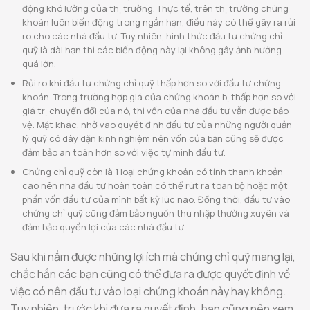
động khó lường của thị trường. Thực tế, trên thị trường chứng
khoán luôn biến động trong ngắn hạn, điều này có thể gây ra rủi
ro cho các nhà đầu tư. Tuy nhiên, hình thức đầu tư chứng chỉ
quỹ là dài hạn thì các biến động này lại không gây ảnh hưởng
quá lớn.
Rủi ro khi đầu tư chứng chỉ quỹ thấp hơn so với đầu tư chứng
khoán. Trong trường hợp giá của chứng khoán bị thấp hơn so với
giá trị chuyển đổi của nó, thì vốn của nhà đầu tư vẫn được bảo
vệ. Mặt khác, nhờ vào quyết định đầu tư của những người quản
lý quỹ có dày dặn kinh nghiệm nên vốn của bạn cũng sẽ được
đảm bảo an toàn hơn so với việc tự mình đầu tư.
Chứng chỉ quỹ còn là 1 loại chứng khoán có tính thanh khoản
cao nên nhà đầu tư hoàn toàn có thể rút ra toàn bộ hoặc một
phần vốn đầu tư của mình bất kỳ lúc nào. Đồng thời, đầu tư vào
chứng chỉ quỹ cũng đảm bảo nguồn thu nhập thường xuyên và
đảm bảo quyền lợi của các nhà đầu tư.
Sau khi nắm được những lợi ích mà chứng chỉ quỹ mang lại,
chắc hẳn các bạn cũng có thể đưa ra được quyết định về
việc có nên đầu tư vào loại chứng khoán này hay không.
Tuy nhiên, trước khi đưa ra quyết định, bạn cũng nên xem