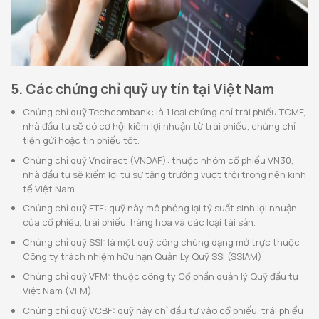
5. Các chứng chỉ quỹ uy tín tại Việt Nam
Chứng chỉ quỹ Techcombank: là 1 loại chứng chỉ trái phiếu TCMF,
nhà đầu tư sẽ có cơ hội kiếm lợi nhuận từ trái phiếu, chứng chỉ
tiền gửi hoặc tín phiếu tốt.
Chứng chỉ quỹ Vndirect (VNDAF): thuộc nhóm cổ phiếu VN30,
nhà đầu tư sẽ kiếm lợi từ sự tăng trưởng vượt trội trong nền kinh
tế Việt Nam.
Chứng chỉ quỹ ETF: quỹ này mô phỏng lại tỷ suất sinh lợi nhuận
của cổ phiếu, trái phiếu, hàng hóa và các loại tài sản.
Chứng chỉ quỹ SSI: là một quỹ công chúng dạng mở trực thuộc
Công ty trách nhiệm hữu hạn Quản Lý Quỹ SSI (SSIAM).
Chứng chỉ quỹ VFM: thuộc công ty Cổ phần quản lý Quỹ đầu tư
Việt Nam (VFM).
Chứng chỉ quỹ VCBF: quỹ này chỉ đầu tư vào cổ phiếu, trái phiếu