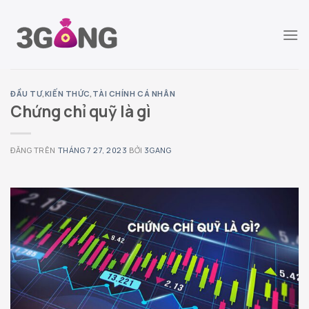
Chuyển
đến
nội
dung
ĐẦU TƯ
,
KIẾN THỨC
,
TÀI CHÍNH CÁ NHÂN
Chứng chỉ quỹ là gì
ĐĂNG TRÊN
THÁNG 7 27, 2023
BỞI
3GANG