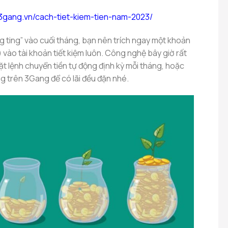
/3gang.vn/cach-tiet-kiem-tien-nam-2023/
ng ting” vào cuối tháng, bạn nên trích ngay một khoản
vào tài khoản tiết kiệm luôn. Công nghệ bây giờ rất
đặt lệnh chuyển tiền tự động định kỳ mỗi tháng, hoặc
áng trên 3Gang để có lãi đều đặn nhé.