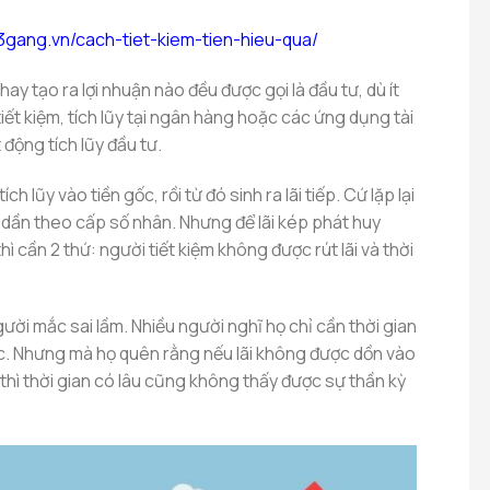
/3gang.vn/cach-tiet-kiem-tien-hieu-qua/
 hay tạo ra lợi nhuận nào đều được gọi là đầu tư, dù ít
iết kiệm, tích lũy tại ngân hàng hoặc các ứng dụng tài
t động tích lũy đầu tư.
ích lũy vào tiền gốc, rồi từ đó sinh ra lãi tiếp. Cứ lặp lại
g dần theo cấp số nhân. Nhưng để lãi kép phát huy
 cần 2 thứ: người tiết kiệm không được rút lãi và thời
ười mắc sai lầm. Nhiều người nghĩ họ chỉ cần thời gian
ợc. Nhưng mà họ quên rằng nếu lãi không được dồn vào
 thì thời gian có lâu cũng không thấy được sự thần kỳ