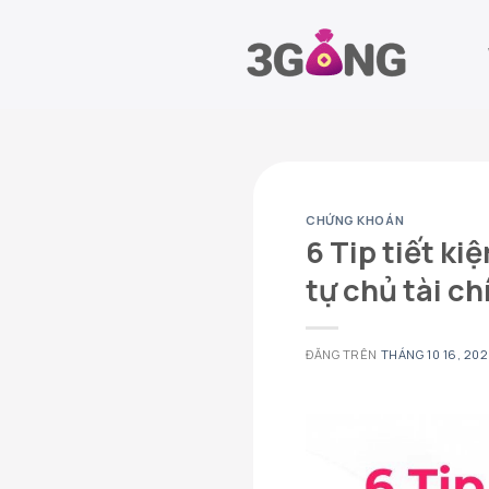
Chuyển
đến
nội
dung
CHỨNG KHOÁN
6 Tip tiết ki
tự chủ tài c
ĐĂNG TRÊN
THÁNG 10 16, 20