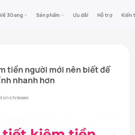
Về 3Gang
Sản phẩm
Ưu đãi
Hỗ trợ
Kiến 
ệm tiền người mới nên biết để
hính nhanh hơn
23
BỞI
CTV3GANG