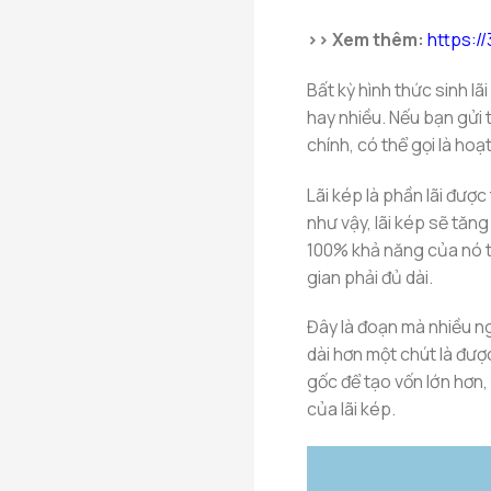
>> Xem thêm:
https:/
Bất kỳ hình thức sinh lãi
hay nhiều. Nếu bạn gửi t
chính, có thể gọi là hoạ
Lãi kép là phần lãi được t
như vậy, lãi kép sẽ tăn
100% khả năng của nó thì
gian phải đủ dài.
Đây là đoạn mà nhiều ng
dài hơn một chút là đư
gốc để tạo vốn lớn hơn,
của lãi kép.