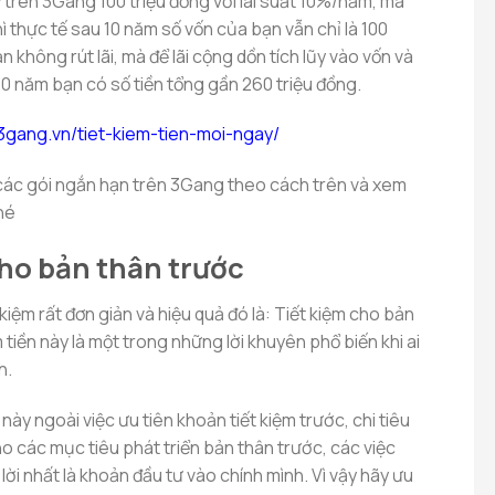
ũy trên 3Gang 100 triệu đồng với lãi suất 10%/năm, mà
thì thực tế sau 10 năm số vốn của bạn vẫn chỉ là 100
 không rút lãi, mà để lãi cộng dồn tích lũy vào vốn và
10 năm bạn có số tiền tổng gần 260 triệu đồng.
/3gang.vn/tiet-kiem-tien-moi-ngay/
y các gói ngắn hạn trên 3Gang theo cách trên và xem
hé
cho bản thân trước
kiệm rất đơn giản và hiệu quả đó là: Tiết kiệm cho bản
m tiền này là một trong những lời khuyên phổ biến khi ai
h.
này ngoài việc ưu tiên khoản tiết kiệm trước, chi tiêu
cho các mục tiêu phát triển bản thân trước, các việc
lời nhất là khoản đầu tư vào chính mình. Vì vậy hãy ưu