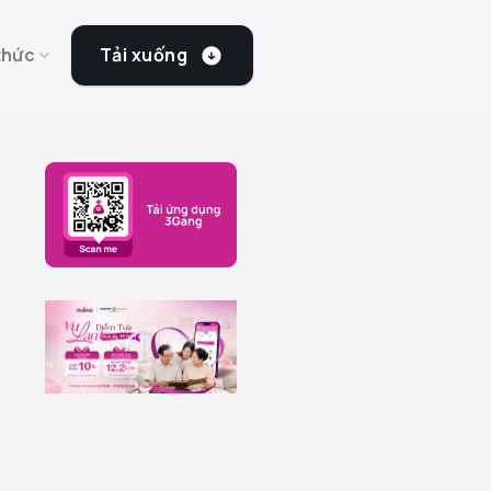
Tải xuống
thức