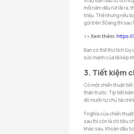
Ví dụ bạn đầu tư tích l
mỗi năm đều rút lãi ra, 
triệu. Thế nhưng nếu bạn
gửi trên 3Gang thì sau 
>> Xem thêm:
https:/
Bạn có thể thử tích lũ
sức mạnh của lãi kép n
3. Tiết kiệm 
Có một chiến thuật tiết 
thân trước. Tip tiết kiệ
đó muốn tự chủ tài chín
Ý nghĩa của chiến thuật 
sau thì còn là chi tiêu 
khác sau. Khoản đầu tư 