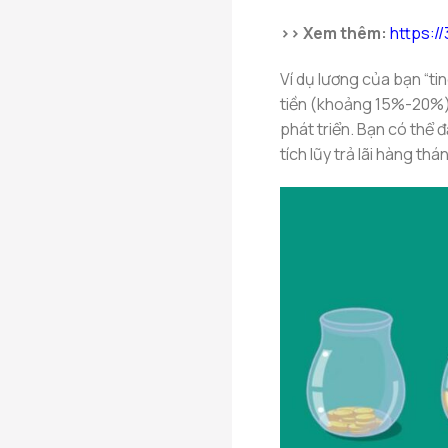
>> Xem thêm:
https:/
Ví dụ lương của bạn “ti
tiền (khoảng 15%-20%) 
phát triển. Bạn có thể 
tích lũy trả lãi hàng th