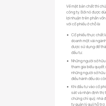
Về mặt bản chất thì ch
công ty. Bởi nó được d
lợi nhuận trên phần vốn
với cổ phiếu ở chỗ là:
Cổ phiếu thực chất l
doanh một vài ngành 
được sử dụng để thà
đầu tư.
Những người sở hữu c
tham gia biểu quyết 
những người sở hữu 
điều hành đều do côn
Khi đầu tư vào cổ ph
sát và nhận định thị 
chứng chỉ quỹ, nhà 
ty quản lý quỹ hỗ trợ