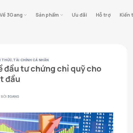
Về 3Gang
Sản phẩm
Ưu đãi
Hỗ trợ
Kiến 
N THỨC
,
TÀI CHÍNH CÁ NHÂN
 đầu tư chứng chỉ quỹ cho
t đầu
3
BỞI
3GANG