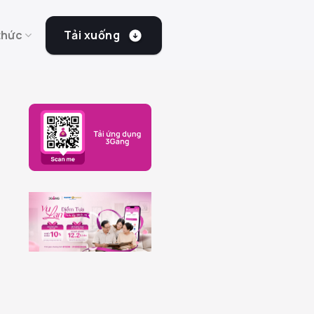
Tải xuống
thức