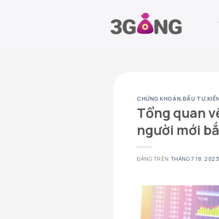
Chuyển
đến
nội
dung
CHỨNG KHOÁN
,
ĐẦU TƯ
,
KIẾ
Tổng quan về
người mới bắ
ĐĂNG TRÊN
THÁNG 7 18, 202