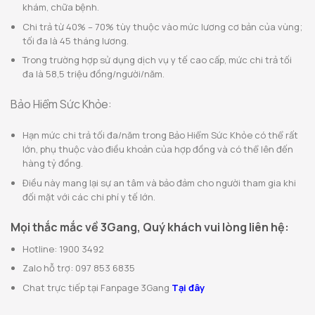
khám, chữa bệnh.
Chi trả từ 40% – 70% tùy thuộc vào mức lương cơ bản của vùng;
tối đa là 45 tháng lương.
Trong trường hợp sử dụng dịch vụ y tế cao cấp, mức chi trả tối
đa là 58,5 triệu đồng/người/năm.
Bảo Hiểm Sức Khỏe:
Hạn mức chi trả tối đa/năm trong Bảo Hiểm Sức Khỏe có thể rất
lớn, phụ thuộc vào điều khoản của hợp đồng và có thể lên đến
hàng tỷ đồng.
Điều này mang lại sự an tâm và bảo đảm cho người tham gia khi
đối mặt với các chi phí y tế lớn.
Mọi thắc mắc về 3Gang, Quý khách vui lòng liên hệ:
Hotline: 1900 3492
Zalo hỗ trợ: 097 853 6835
Chat trực tiếp tại Fanpage 3Gang
Tại đây