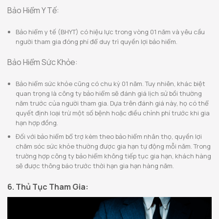
Bảo Hiểm Y Tế:
Bảo hiểm y tế (BHYT) có hiệu lực trong vòng 01 năm và yêu cầu
người tham gia đóng phí để duy trì quyền lợi bảo hiểm.
Bảo Hiểm Sức Khỏe:
Bảo hiểm sức khỏe cũng có chu kỳ 01 năm. Tuy nhiên, khác biệt
quan trọng là công ty bảo hiểm sẽ đánh giá lịch sử bồi thường
năm trước của người tham gia. Dựa trên đánh giá này, họ có thể
quyết định loại trừ một số bệnh hoặc điều chỉnh phí trước khi gia
hạn hợp đồng.
Đối với bảo hiểm bổ trợ kèm theo bảo hiểm nhân thọ, quyền lợi
chăm sóc sức khỏe thường được gia hạn tự động mỗi năm. Trong
trường hợp công ty bảo hiểm không tiếp tục gia hạn, khách hàng
sẽ được thông báo trước thời hạn gia hạn hàng năm.
6. Thủ Tục Tham Gia: