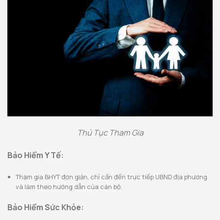
Thủ Tục Tham Gia
Bảo Hiểm Y Tế:
Tham gia BHYT đơn giản, chỉ cần đến trực tiếp UBND địa phương
và làm theo hướng dẫn của cán bộ.
Bảo Hiểm Sức Khỏe: