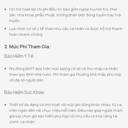
Chi trả toàn bộ chi phí điều trị, bao gồm ngoại trú/nội trú, thai
sản, nha khoa, phẫu thuật, không phân biệt đúng tuyến hay trái
tuyến.
Lựa chọn cơ sở y tế theo nhu cầu cá nhân và được hỗ trợ thanh
toán nhanh chóng.
2. Mức Phí Tham Gia:
Bảo Hiểm Y Tế:
Phí đóng BHYT dựa trên mức lương cơ sở và thu nhập cá nhân
theo quy định nhà nước. Phí tham gia thường khá thấp, phù hợp
với đa số người dân.
Bảo Hiểm Sức Khỏe:
Thiết kế đa dạng và linh hoạt với mức phí đóng khác nhau, từ vai
trăm ngàn đến vài chục triệu mỗi năm. Điều này giúp người tham
gia lựa chọn gói bảo hiểm phù hợp với nhu cầu và khả năng tài
chính cá nhân.