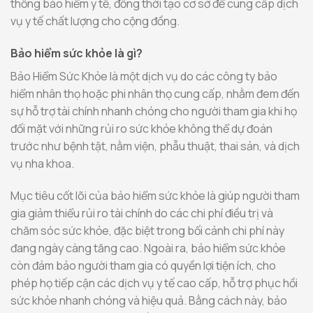
thống bảo hiểm y tế, đồng thời tạo cơ sở để cung cấp dịch
vụ y tế chất lượng cho cộng đồng.
Bảo hiểm sức khỏe là gì?
Bảo Hiểm Sức Khỏe là một dịch vụ do các công ty bảo
hiểm nhân thọ hoặc phi nhân thọ cung cấp, nhằm đem đến
sự hỗ trợ tài chính nhanh chóng cho người tham gia khi họ
đối mặt với những rủi ro sức khỏe không thể dự đoán
trước như bệnh tật, nằm viện, phẫu thuật, thai sản, và dịch
vụ nha khoa.
Mục tiêu cốt lõi của bảo hiểm sức khỏe là giúp người tham
gia giảm thiểu rủi ro tài chính do các chi phí điều trị và
chăm sóc sức khỏe, đặc biệt trong bối cảnh chi phí này
đang ngày càng tăng cao. Ngoài ra, bảo hiểm sức khỏe
còn đảm bảo người tham gia có quyền lợi tiện ích, cho
phép họ tiếp cận các dịch vụ y tế cao cấp, hỗ trợ phục hồi
sức khỏe nhanh chóng và hiệu quả. Bằng cách này, bảo