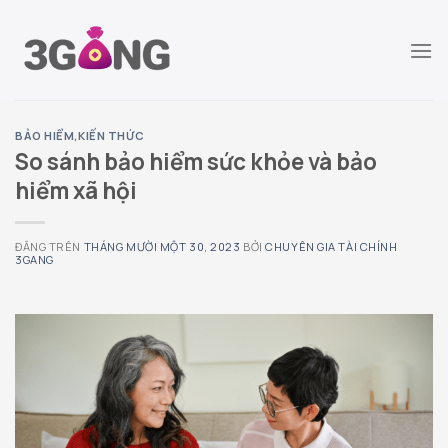
Chuyển
đến
nội
dung
BẢO HIỂM
,
KIẾN THỨC
So sánh bảo hiểm sức khỏe và bảo
hiểm xã hội
ĐĂNG TRÊN
THÁNG MƯỜI MỘT 30, 2023
BỞI
CHUYÊN GIA TÀI CHÍNH
3GANG