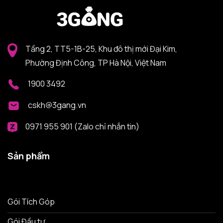
Tầng 2, TT5-1B-25, Khu đô thị mới Đại Kim,
Phường Định Công, TP Hà Nội, Việt Nam
1900 3492
cskh@3gang.vn
0971 955 901 (Zalo chỉ nhắn tin)
Sản phẩm
Gói Tích Góp
Gói Đầu tư