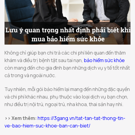
Không chỉ giúp bạn chi trả các chi phí liên quan đến thăm
khám và điều trị bệnh tật sau tai nạn,
bảo hiểm sức khỏe
còn mang đến cho gia đình bạn những dịch vụ y tế tốt nhất
cả trong và ngoài nước.
Tuy nhiên, mỗi gói bảo hiểm lại mang đến những đặc quyền
và chi phí khác nhau, phụ thuộc vào loại dịch vụ bạn chọn,
như điều trị nội trú, ngoại trú, nha khoa, thai sản hay nhi.
>> Xem thêm:
https://3gang.vn/tat-tan-tat-thong-tin-
ve-bao-hiem-suc-khoe-ban-can-biet/