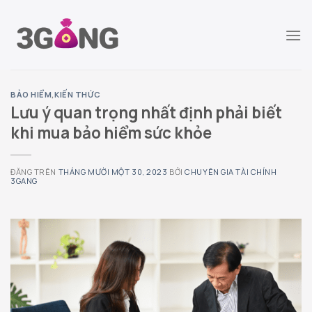
Chuyển
đến
nội
dung
BẢO HIỂM
,
KIẾN THỨC
Lưu ý quan trọng nhất định phải biết
khi mua bảo hiểm sức khỏe
ĐĂNG TRÊN
THÁNG MƯỜI MỘT 30, 2023
BỞI
CHUYÊN GIA TÀI CHÍNH
3GANG