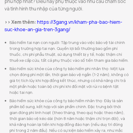
phù hợp nhất? Điều này phụ thuộc vào nhu cầu chăm sóc
và tình hình thu nhập của từng người.
>> Xem thêm:
https://3gang.vn/kham-pha-bao-hiem-
suc-khoe-an-gia-tren-3gang/
Bảo hiểm tai nạn con người: Tập trung vào việc bảo vệ tài chính
trong trường hợp tai nạn. Quyền lợi bồi thường bao gồm phí
thuốc, chi phí phẫu thuật, sử dụng thiết bị y tế, hoặc thậm chí
thuê xe cấp cứu, tất cả phụ thuộc vào số tiền tham gia bảo hiểm.
Bảo hiểm sức khỏe của công ty bảo hiểm phi nhân thọ: Một lựa
chọn đóng phí một lần, thời gian bảo vệ ngắn (1-2 năm), không có
giá trị tích lũy khi hợp đồng kết thúc, nhưng có khả năng chi trả
một phần hoặc toàn bộ chi phí khi đối mặt với rủi ro bệnh tật
hoặc tai nạn.
Bảo hiểm sức khỏe của công ty bảo hiểm nhân thọ: Đây là sản
phẩm bổ sung, kết hợp với sản phẩm chính. Đặc trưng bởi thời
gian đóng phí linh hoạt (theo tháng, theo quý hoặc theo năm),
thời gian bảo vệ kéo dài (hơn 8 năm hoặc thậm chí trọn đời), và
khả năng hoàn lại tiền khi hợp đồng đáo hạn (nếu duy trì đóng
phí trong 2 năm đầu). Nếu có sự kiện bảo hiểm xảy ra, như mắc