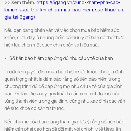
>> Xem thêm:
https://3gang.vn/cung-kham-pha-cac-
loi-ich-vuot-troi-khi-chon-mua-bao-hiem-suc-khoe-an-
gia-tai-3gang/
Nếu bạn đang phân vân về việc chọn mua bảo hiểm sức
khỏe, dưới đây là những điểm cần lưu ý để bạn có thể thực
hiện lựa chọn một cách chín chắn và hiệu quả.
Số tiền bảo hiểm đáp ứng đủ nhu cầu y tế của bạn
Trước khi quyết định mua bảo hiểm sức khỏe cho gia đình,
quan trọng nhất là đảm bảo rằng số tiền bảo hiểm trong
chương trình đủ để đáp ứng mọi nhu cầu y tế của gia đình
bạn. Để làm điều này, quý khách cần xem xét độ tuổi của
từng thành viên trong gia đình, cũng như xác định các vấn
đề sức khỏe có sẵn từ trước.
Nếu cha mẹ của bạn cũng tham gia, lưu ý rằng số tiền bảo
hiểm cần phải cao hơn để đối mặt với chi phí y tế tăng lên