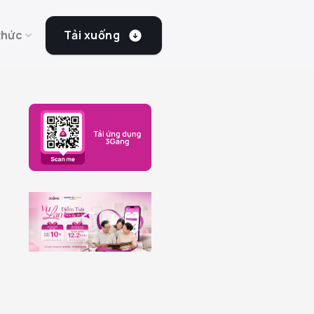
Tải xuống
thức