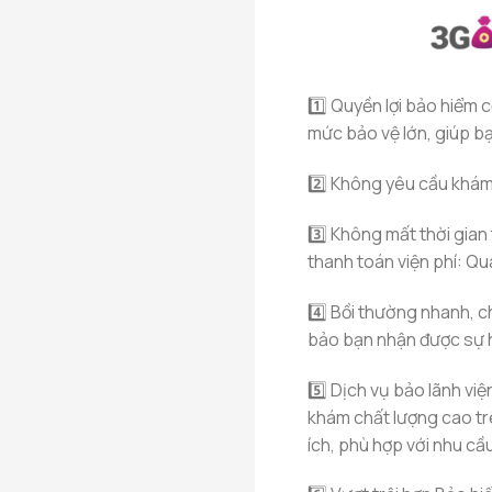
1️⃣ Quyền lợi bảo hiểm 
mức bảo vệ lớn, giúp bạ
2️⃣ Không yêu cầu khám
3️⃣ Không mất thời gian
thanh toán viện phí: Qu
4️⃣ Bồi thường nhanh, c
bảo bạn nhận được sự hỗ
5️⃣ Dịch vụ bảo lãnh việ
khám chất lượng cao tr
ích, phù hợp với nhu cầ