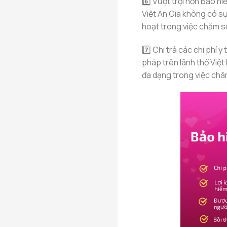
6️⃣ Vượt trội hơn Bảo h
Việt An Gia không có sự
hoạt trong việc chăm s
7️⃣ Chi trả các chi phí 
pháp trên lãnh thổ Việt
đa dạng trong việc chă