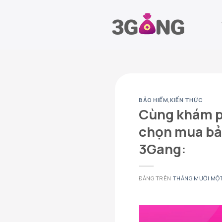
Chuyển
đến
nội
dung
BẢO HIỂM
,
KIẾN THỨC
Cùng khám ph
chọn mua bảo
3Gang:
ĐĂNG TRÊN
THÁNG MƯỜI MỘT