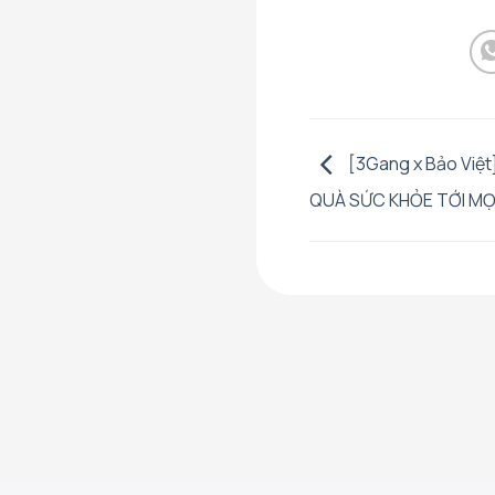
[3Gang x Bảo Việ
QUÀ SỨC KHỎE TỚI MỌ