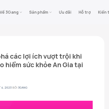
Về 3Gang
Sản phẩm
Ưu đãi
Hỗ trợ
Kiến 
á các lợi ích vượt trội khi
 hiểm sức khỏe An Gia tại
 4, 2023
BỞI
3GANG