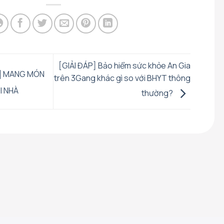
[GIẢI ĐÁP] Bảo hiểm sức khỏe An Gia
t] MANG MÓN
trên 3Gang khác gì so với BHYT thông
I NHÀ
thường?