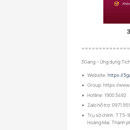
==============
3Gang – Ứng dụng Tích 
Website:
https://3g
Group: https://www
Hotline: 1900 3492
Zalo hỗ trợ: 0971 95
Trụ sở chính: TT5-1B
Hoàng Mai, Thành ph