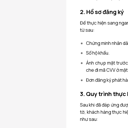
2. Hồ sơ đăng ký
Để thực hiện sang ngan
từ sau:
Chứng minh nhân dâ
Sổ hộ khẩu.
Ảnh chụp mặt trước 
che đi mã CVV ở mặt 
Đơn đăng ký phát h
3. Quy trình thực
Sau khi đã đáp ứng đượ
tờ, khách hàng thực hi
như sau: