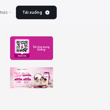
Tải xuống
thức