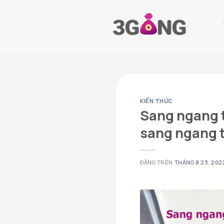
Chuyển
đến
nội
dung
KIẾN THỨC
Sang ngang t
sang ngang t
ĐĂNG TRÊN
THÁNG 8 23, 202