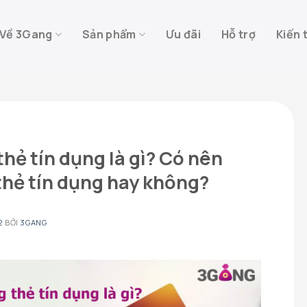
Về 3Gang
Sản phẩm
Ưu đãi
Hỗ trợ
Kiến 
hẻ tín dụng là gì? Có nên
hẻ tín dụng hay không?
2
BỞI
3GANG