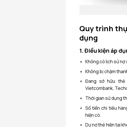
Quy trình thự
dụng
1. Điều kiện áp d
Không có lịch sử nợ 
Không bị chậm thanh 
Đang sở hữu thẻ 
Vietcombank, Techc
Thời gian sử dụng th
Số tiền chi tiêu h
hiện có.
Dư nợ thẻ hiện tại 