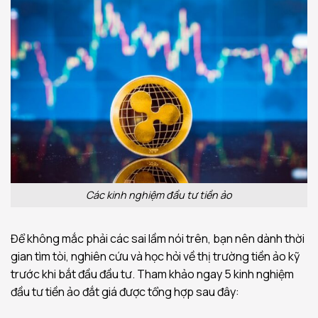
Các kinh nghiệm đầu tư tiền ảo
Để không mắc phải các sai lầm nói trên, bạn nên dành thời
gian tìm tòi, nghiên cứu và học hỏi về thị trường tiền ảo kỹ
trước khi bắt đầu đầu tư. Tham khảo ngay 5 kinh nghiệm
đầu tư tiền ảo đắt giá được tổng hợp sau đây: