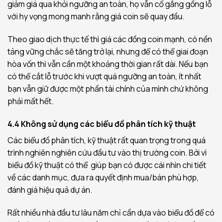
giảm giá qua khỏi ngưỡng an toàn, họ vẫn cố gắng gồng lỗ
với hy vọng mong manh rằng giá coin sẽ quay đầu.
Theo giao dịch thực tế thì giá các đồng coin mạnh, có nền
tảng vững chắc sẽ tăng trở lại, nhưng để có thể giai đoạn
hòa vốn thì vẫn cần một khoảng thời gian rất dài. Nếu bạn
có thể cắt lỗ trước khi vượt quá ngưỡng an toàn, ít nhất
bạn vẫn giữ được một phần tài chính của mình chứ không
phải mất hết.
4.4 Không sử dụng các biểu đồ phân tích kỹ thuật
Các biểu đồ phân tích, kỹ thuật rất quan trọng trong quá
trình nghiên nghiên cứu đầu tư vào thị trường coin. Bởi vì
biểu đồ kỹ thuật có thể giúp bạn có được cái nhìn chi tiết
về các danh mục, đưa ra quyết định mua/bán phù hợp,
đánh giá hiệu quả dự án.
Rất nhiều nhà đầu tư lâu năm chỉ cần dựa vào biểu đồ để có