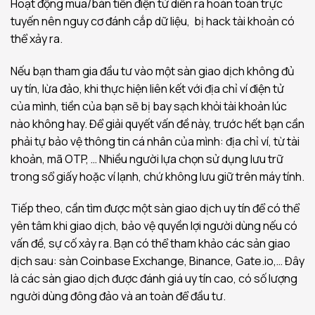
Hoạt động mua/bán tiền điện tử diễn ra hoàn toàn trực
tuyến nên nguy cơ đánh cắp dữ liệu, bị hack tài khoản có
thể xảy ra.
Nếu bạn tham gia đầu tư vào một sàn giao dịch không đủ
uy tín, lừa đảo, khi thực hiện liên kết với địa chỉ ví điện tử
của mình, tiền của bạn sẽ bị bay sạch khỏi tài khoản lúc
nào không hay. Để giải quyết vấn đề này, trước hết bạn cần
phải tự bảo vệ thông tin cá nhân của mình: địa chỉ ví, từ tài
khoản, mã OTP, … Nhiều người lựa chọn sử dụng lưu trữ
trong sổ giấy hoặc ví lạnh, chứ không lưu giữ trên máy tính.
Tiếp theo, cần tìm được một sàn giao dịch uy tín để có thể
yên tâm khi giao dịch, bảo vệ quyền lợi người dùng nếu có
vấn đề, sự cố xảy ra. Bạn có thể tham khảo các sản giao
dịch sau: sàn Coinbase Exchange, Binance, Gate.io,… Đây
là các sàn giao dịch được đánh giá uy tín cao, có số lượng
người dùng đông đảo và an toàn để đầu tư.