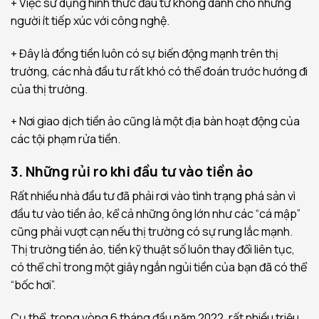
+ Việc sử dụng hình thức đầu tư không dành cho những
người ít tiếp xúc với công nghệ.
+ Đây là đồng tiền luôn có sự biến động mạnh trên thị
trường, các nhà đầu tư rất khó có thể đoán trước hướng đi
của thị trường.
+ Nơi giao dịch tiền ảo cũng là một địa bàn hoạt động của
các tội phạm rửa tiền.
3. Những rủi ro khi đầu tư vào tiền ảo
Rất nhiều nhà đầu tư đã phải rơi vào tình trạng phá sản vì
đầu tư vào tiền ảo, kể cả những ông lớn như các “cá mập”
cũng phải vượt cạn nếu thị trường có sự rung lắc mạnh.
Thị trường tiền ảo, tiền kỹ thuật số luôn thay đổi liên tục,
có thể chỉ trong một giây ngắn ngủi tiền của bạn đã có thể
“bốc hơi”.
Cụ thể, trong vòng 6 tháng đầu năm 2022, rất nhiều triệu