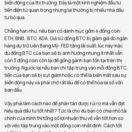
biến động của thị trường. Đây là một kinh nghiệm đầu tư
tiền điện tử quan trọng nhưng lại thường bị nhiều nhà đầu
tư bỏ qua.
Chẳng hạn như, nếu bạn có danh mục gồm 4 đồng coin
ETH, BNB, BTC, ADA. Giả sử đồng BTC bị giảm giá do ngân
hàng dự trữ Liên Bang Mỹ- FED tăng lãi suất, lúc này mặc
dù đồng BTC của bạn sẽ bị ảnh hưởng nhưng ít nhất vẫn
còn 3 đồng coin còn lại để gồng gánh bạn tồn tại trên thị
trường. Ngược lại nếu bạn chỉ tập trung vào mỗi đồng BTC,
tiền của bạn sẽ bị sụt giảm hoặc có thể là biến mất sau sự
biến động này và phải chờ rất lâu để có thể hòa lại số vốn
ban đầu.
Vậy phải làm cách nào để phân tán được rủi ro mà vẫn đạt
hiệu quả đầu tư tốt nhất? Tức là cho dù bạn có chia nhỏ tài
chính của mình thì tổng số lợi nhuận thu về vẫn tốt hơn so
với việc tập trung vào một đồng coin nhất định. Cách tốt