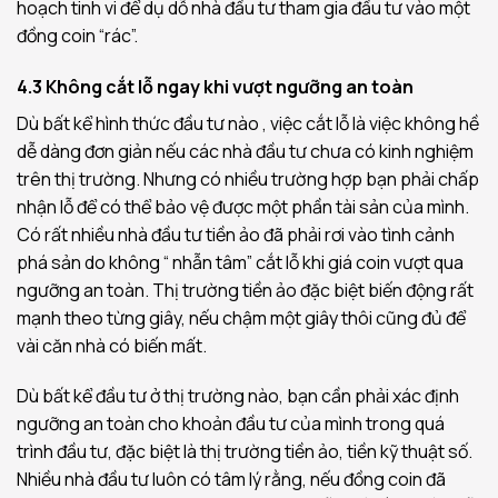
hoạch tinh vi để dụ dỗ nhà đầu tư tham gia đầu tư vào một
đồng coin “rác”.
4.3 Không cắt lỗ ngay khi vượt ngưỡng an toàn
Dù bất kể hình thức đầu tư nào , việc cắt lỗ là việc không hề
dễ dàng đơn giản nếu các nhà đầu tư chưa có kinh nghiệm
trên thị trường. Nhưng có nhiều trường hợp bạn phải chấp
nhận lỗ để có thể bảo vệ được một phần tài sản của mình.
Có rất nhiều nhà đầu tư tiền ảo đã phải rơi vào tình cảnh
phá sản do không “ nhẫn tâm” cắt lỗ khi giá coin vượt qua
ngưỡng an toàn. Thị trường tiền ảo đặc biệt biến động rất
mạnh theo từng giây, nếu chậm một giây thôi cũng đủ để
vài căn nhà có biến mất.
Dù bất kể đầu tư ở thị trường nào, bạn cần phải xác định
ngưỡng an toàn cho khoản đầu tư của mình trong quá
trình đầu tư, đặc biệt là thị trường tiền ảo, tiền kỹ thuật số.
Nhiều nhà đầu tư luôn có tâm lý rằng, nếu đồng coin đã