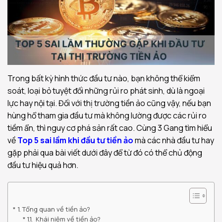
Trong bất kỳ hình thức đầu tư nào, bạn không thể kiểm
soát, loại bỏ tuyệt đối những rủi ro phát sinh, dù là ngoại
lực hay nội tại. Đối với thị trường tiền ảo cũng vậy, nếu bạn
hùng hổ tham gia đầu tư mà không lường được các rủi ro
tiềm ẩn, thì nguy cơ phá sản rất cao. Cùng 3 Gang tìm hiểu
về
Top 5 sai lầm khi đầu tư tiền ảo
mà các nhà đầu tư hay
gặp phải qua bài viết dưới đây để từ đó có thể chủ động
đầu tư hiệu quả hơn.
1. Tổng quan về tiền ảo?
1.1. Khái niệm về tiền ảo?