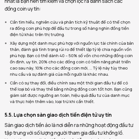
nhất là bạn nên tìm kiếm và chọn lọc ra danh sách các
đồng coin uy tín:
Cần tìm hiểu, nghiên cứu và phân tích kỹ thuât để có thể chọn
ra đồng coin phù hợp để đầu tư trong số hàng nghìn đồng tiền
điện tử khác trên thị trường.
Xây dựng một danh mục phù hợp với nguồn lực tài chính của bản
thân, đánh giá tình trạng rủi ro để thiết lập tỷ lệ chia nguồn vốn
phù hợp. Bạn có thể dành 40 – 50% số vốn cho những đồng coin
ổn định, uy tín, 20% cho các đồng coin có tiềm năng phát triển
cao sau này, 10% cho các đồng coin mới, … Tỷ lệ này tùy theo
nhu cầu và sự đánh giá của mỗi người là khác nhau.
Cần có sự thay đổi, điều chỉnh sau một thời gian đầu tư để có
thể loại bỏ và thay thế bằng những đồng coin tốt hơn. Bạn cũng
giám sát được ngưỡng an toàn, hiệu quả đầu tư của danh mục
và thực hiện thêm vào, loại trừ khi cần thiết.
5.5. Lựa chọn sàn giao dịch tiền điện tử uy tín
Sàn giao dịch tiền ảo là nơi diễn ra những hoạt động đầu tư
tập trung với số lượng người tham gia đầu tư khổng lồ.