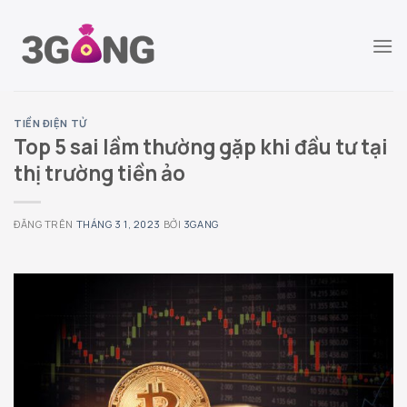
Chuyển
đến
nội
dung
TIỀN ĐIỆN TỬ
Top 5 sai lầm thường gặp khi đầu tư tại
thị trường tiền ảo
ĐĂNG TRÊN
THÁNG 3 1, 2023
BỞI
3GANG