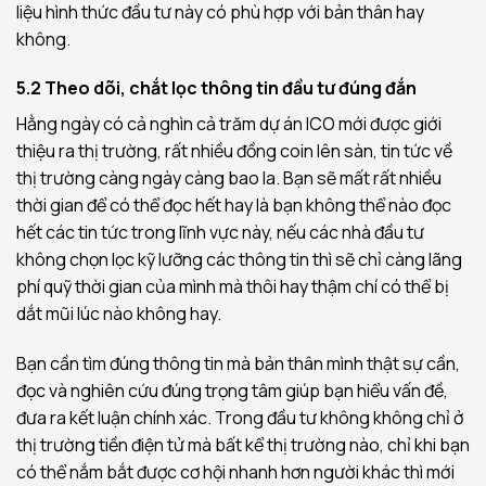
liệu hình thức đầu tư này có phù hợp với bản thân hay
không.
5.2 Theo dõi, chắt lọc thông tin đầu tư đúng đắn
Hằng ngày có cả nghìn cả trăm dự án ICO mới được giới
thiệu ra thị trường, rất nhiều đồng coin lên sàn, tin tức về
thị trường càng ngày càng bao la. Bạn sẽ mất rất nhiều
thời gian để có thể đọc hết hay là bạn không thể nào đọc
hết các tin tức trong lĩnh vực này, nếu các nhà đầu tư
không chọn lọc kỹ lưỡng các thông tin thì sẽ chỉ càng lãng
phí quỹ thời gian của mình mà thôi hay thậm chí có thể bị
dắt mũi lúc nào không hay.
Bạn cần tìm đúng thông tin mà bản thân mình thật sự cần,
đọc và nghiên cứu đúng trọng tâm giúp bạn hiểu vấn đề,
đưa ra kết luận chính xác. Trong đầu tư không không chỉ ở
thị trường tiền điện tử mà bất kể thị trường nào, chỉ khi bạn
có thể nắm bắt được cơ hội nhanh hơn người khác thì mới