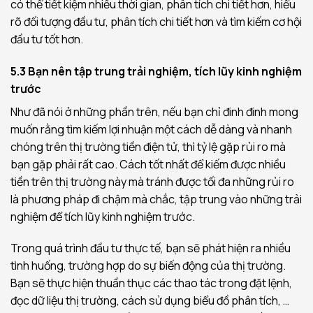
có thể tiết kiệm nhiều thời gian, phân tích chi tiết hơn, hiểu
rõ đối tượng đầu tư, phân tích chi tiết hơn và tìm kiếm cơ hội
đầu tư tốt hơn.
5.3 Bạn nên tập trung trải nghiệm, tích lũy kinh nghiệm
trước
Như đã nói ở những phần trên, nếu bạn chỉ đinh đinh mong
muốn rằng tìm kiếm lợi nhuận một cách dễ dàng và nhanh
chóng trên thị trường tiền điện tử, thì tỷ lệ gặp rủi ro mà
bạn gặp phải rất cao. Cách tốt nhất để kiếm được nhiều
tiền trên thị trường này mà tránh được tối đa những rủi ro
là phương pháp đi chậm mà chắc, tập trung vào những trải
nghiệm để tích lũy kinh nghiệm trước.
Trong quá trình đầu tư thực tế, bạn sẽ phát hiện ra nhiều
tình huống, trường hợp do sự biến động của thị trường.
Bạn sẽ thực hiện thuần thục các thao tác trong đặt lệnh,
đọc dữ liệu thị trường, cách sử dụng biểu đồ phân tích, …