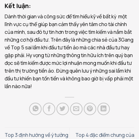
Kết luận:
Dành thời gian và công sức để tìm hiểu kỹ về bất kỳ một
lĩnh vực cụ thể giúp bạn cảm thấy yên tâm cho tài chính
của mình, sau đó tự tin hơn trong việc tìm kiếm và nắm bắt
những cơ hội đầu tư. Trên đây là những chia sẻ của 3Gang
về Top 5 sai lầm khi đầu tư tiền ảo mà các nhà đầu tư hay
gặp phải.
Hy vọng từ những thông tin hữu ích trên quý bạn
đọc sẽ tìm kiếm được mức lợi nhuận mong muốn khi đầu tư
trên thị trường tiền ảo. Đừng quên lưu ý những sai lầm khi
đầu tư khiến bạn tốn tiền và không bao giờ bị vấp phải một
lần nào nữa!
Top 3 định hướng về ý tưởng
Top 4 đặc điểm chung của