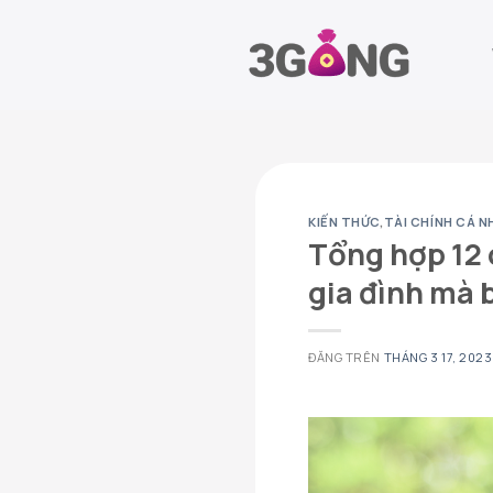
Chuyển
đến
nội
dung
KIẾN THỨC
,
TÀI CHÍNH CÁ N
Tổng hợp 12 
gia đình mà 
ĐĂNG TRÊN
THÁNG 3 17, 2023