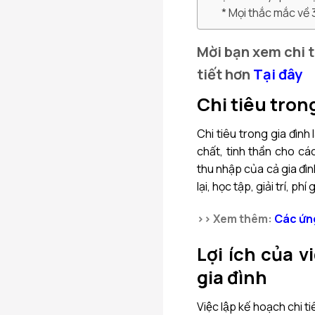
Mọi thắc mắc về 
Mời bạn xem chi t
tiết hơn
Tại đây
Chi tiêu trong
Chi tiêu trong gia đình 
chất, tinh thần cho cá
thu nhập của cả gia đì
lại, học tập, giải trí, p
>> Xem thêm:
Các ứng
Lợi ích của
gia đình
Việc lập kế hoạch chi t