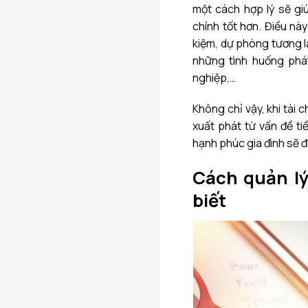
một cách hợp lý sẽ gi
chính tốt hơn. Điều na
kiệm, dự phòng tương lai
những tình huống phát 
nghiệp,…
Không chỉ vậy, khi tài 
xuất phát từ vấn đề tiền 
hạnh phúc gia đình sẽ đ
Cách quản ly
biết