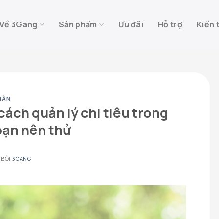
Về 3Gang
Sản phẩm
Ưu đãi
Hỗ trợ
Kiến 
HÂN
cách quản lý chi tiêu trong
bạn nên thử
BỞI
3GANG