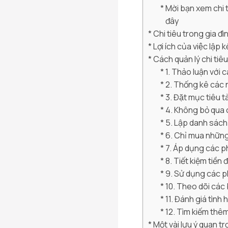
Mời bạn xem chi t
đây
Chi tiêu trong gia đìn
Lợi ích của việc lậ
Cách quản lý chi tiêu
1. Thảo luận với c
2. Thống kê các n
3. Đặt mục tiêu t
4. Không bỏ qua c
5. Lập danh sách 
6. Chỉ mua những 
7. Áp dụng các p
8. Tiết kiệm tiền
9. Sử dụng các p
10. Theo dõi cá
11. Đánh giá tình 
12. Tìm kiếm thêm
Một vài lưu ý quan tro