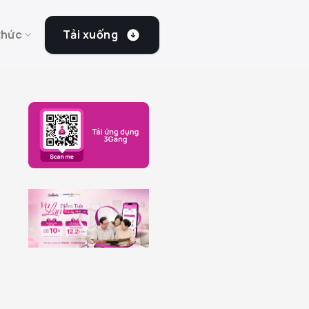
Tải xuống
thức