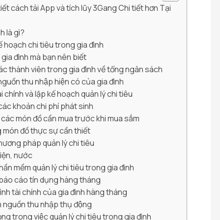
iết cách tải App và tích lũy 3Gang Chi tiết hơn Tại
h là gì?
p kế hoạch chi tiêu trong gia đình
 gia đình mà bạn nên biết
ác thành viên trong gia đình về tổng ngân sách
guồn thu nhập hiện có của gia đình
ài chính và lập kế hoạch quản lý chi tiêu
ác khoản chi phí phát sinh
các món đồ cần mua trước khi mua sắm
món đồ thực sự cần thiết
hương pháp quản lý chi tiêu
 điện, nước
hần mềm quản lý chi tiêu trong gia đình
c báo cáo tín dụng hàng tháng
hình tài chính của gia đình hàng tháng
 nguồn thu nhập thụ động
̣ng trong việc quản lý chi tiêu trong gia đình