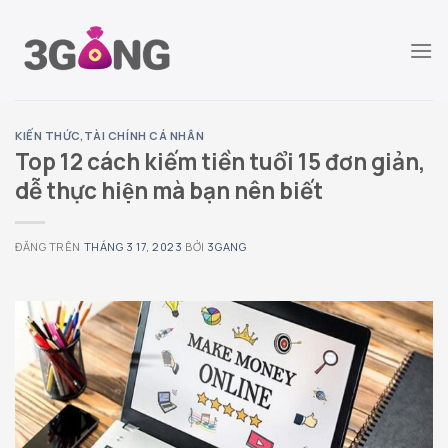
Chuyển
đến
nội
dung
KIẾN THỨC
,
TÀI CHÍNH CÁ NHÂN
Top 12 cách kiếm tiền tuổi 15 đơn giản,
dễ thực hiện mà bạn nên biết
ĐĂNG TRÊN
THÁNG 3 17, 2023
BỞI
3GANG