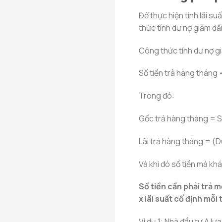
Để thực hiện tính lãi s
thức tính dư nợ giảm d
Công thức tính dư nợ g
Số tiền trả hàng tháng 
Trong đó:
Gốc trả hàng tháng = Số
Lãi trả hàng tháng = (Dư
Và khi đó số tiền mà kh
Số tiền cần phải trả m
x lãi suất cố định mỗi
Ví dụ 1
: Nhà đầu tư A lựa