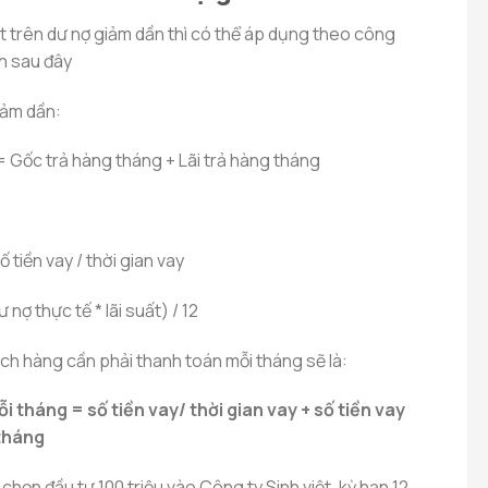
uất trên dư nợ giảm dần thì có thể áp dụng theo công
ần sau đây
iảm dần:
= Gốc trả hàng tháng + Lãi trả hàng tháng
 tiền vay / thời gian vay
 nợ thực tế * lãi suất) / 12
ách hàng cần phải thanh toán mỗi tháng sẽ là:
ỗi tháng = số tiền vay/ thời gian vay + số tiền vay
 tháng
 chọn đầu tư 100 triệu vào Công ty Sinh việt, kỳ hạn 12