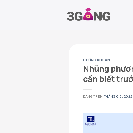
Chuyển
đến
nội
dung
CHỨNG KHOÁN
Những phương
cần biết trướ
ĐĂNG TRÊN
THÁNG 6 6, 2022