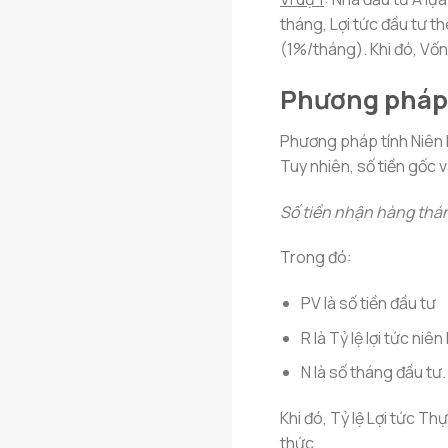
tháng, Lợi tức đầu tư 
(1%/tháng). Khi đó, Vốn
Phương pháp 
Phương pháp tính Niên 
Tuy nhiên, số tiền gốc 
Số tiền nhận hàng thá
Trong đó:
PV là số tiền đầu tư
R là Tỷ lệ lợi tức niê
N là số tháng đầu tư.
Khi đó, Tỷ lệ Lợi tức T
thức