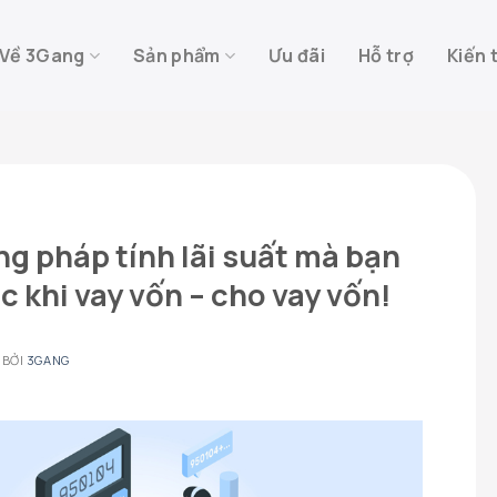
Về 3Gang
Sản phẩm
Ưu đãi
Hỗ trợ
Kiến 
 pháp tính lãi suất mà bạn
c khi vay vốn – cho vay vốn!
BỞI
3GANG