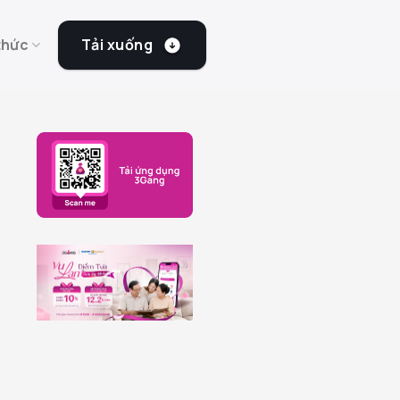
Tải xuống
thức