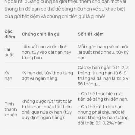
Ngoài ra, 3Gang cũng sẽ giới thiệu thêm cho bạn một vài
thông tin để bạn có thể dễ dàng hiểu hơn về sự khác biệt
của gửi tiết kiệm và chứng chỉ tiền gửi là gì nhé!
Đặc
Chứng chỉ tiền gửi
Sổ tiết kiệm
điểm
Lãi suất cao và ổn định
Mỗi ngân hàng sẽ có mức
Lãi
hơn, tùy vào dài hạn hay
lãi suất khác nhau, tùy kỳ
suất
trung hạn.
hạn.
Các kỳ hạn ngắn từ 1, 2, 3
Kỳ
Kỳ hạn dài, tùy theo từng
tháng; trung hạn từ 6, 9
hạn
đợt và ngân hàng.
tháng và dài hạn là 12, 24,
36 tháng,…
– Có thể thực hiện rút
tiền dễ dàng khi đến hạn.
Không được rút/ tất toán
Tính
trước hạn, hoặc tối thiểu
– Có thể rút trước hạn
thanh
phải qua nửa kỳ hạn (tùy
nhưng phải chịu mức lãi
khoản
quy định ngân hàng).
suất không kỳ hạn tương
đối thấp 0,1-0,2%/năm.