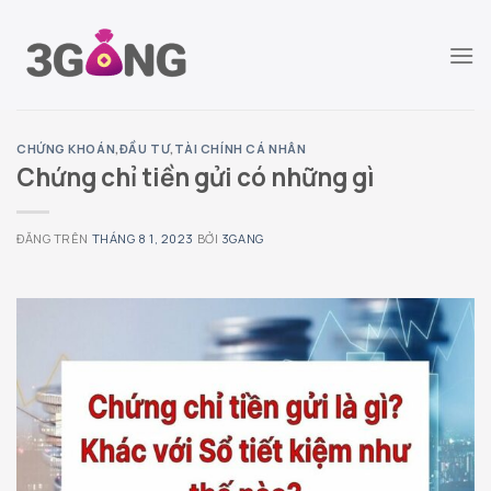
Chuyển
đến
nội
dung
CHỨNG KHOÁN
,
ĐẦU TƯ
,
TÀI CHÍNH CÁ NHÂN
Chứng chỉ tiền gửi có những gì
ĐĂNG TRÊN
THÁNG 8 1, 2023
BỞI
3GANG