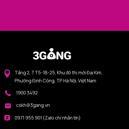
Tầng 2, TT5-1B-25, Khu đô thị mới Đại Kim,
Phường Định Công, TP Hà Nội, Việt Nam
1900 3492
cskh@3gang.vn
0971 955 901 (Zalo chỉ nhắn tin)