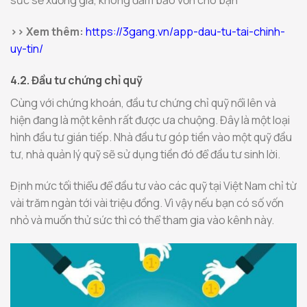
sức sẽ xuống giá, không đảm bảo vốn cho bạn
>> Xem thêm:
https://3gang.vn/app-dau-tu-tai-chinh-
uy-tin/
4.2. Đầu tư chứng chỉ quỹ
Cùng với chứng khoán, đầu tư chứng chỉ quỹ nổi lên và
hiện đang là một kênh rất được ưa chuộng. Đây là một loại
hình đầu tư gián tiếp. Nhà đầu tư góp tiền vào một quỹ đầu
tư, nhà quản lý quỹ sẽ sử dụng tiền đó để đầu tư sinh lời.
Định mức tối thiểu để đầu tư vào các quỹ tại Việt Nam chỉ từ
vài trăm ngàn tới vài triệu đồng. Vì vậy nếu bạn có số vốn
nhỏ và muốn thử sức thì có thể tham gia vào kênh này.