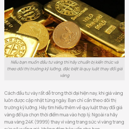
Nếu bạn muốn đầu tư vàng thì hãy chuẩn bị kiến thức và
theo dõi thị trường kỹ lưỡng, đặc biệt là quy luật thay đổi giá
vàng
Cách đầu tư vày rất dễ trong thời đại hiện nay, khi giá vàng
luôn được cập nhật từng ngày. Bạn chỉ cần theo dõi thị
trường kỹ lưỡng. Hãy tìm hiểu thêm về quy luật thay đổi giá
vàng để lựa chọn thời điểm mua vào hợp lý. Ngoài ra hãy
mua vàng 24K (9999) thay vì vàng trang sức vì vàng trang