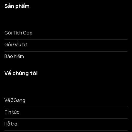
Sản phẩm
Gói Tích Góp
Gói Đầu tư
Bảo hiểm
Về chúng tôi
Về 3Gang
Tin tức
Hỗ trợ