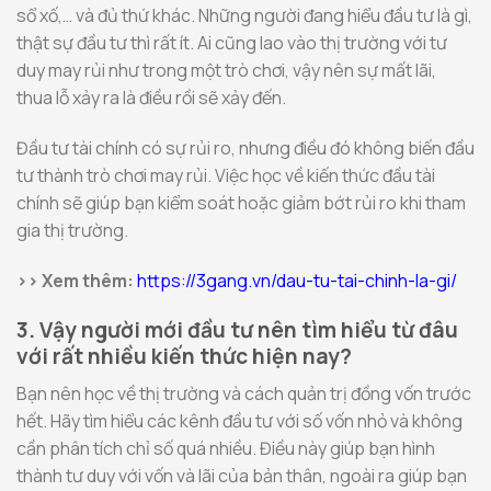
sổ xố,… và đủ thứ khác. Những người đang hiểu đầu tư là gì,
thật sự đầu tư thì rất ít. Ai cũng lao vào thị trường với tư
duy may rủi như trong một trò chơi, vậy nên sự mất lãi,
thua lỗ xảy ra là điều rồi sẽ xảy đến.
Đầu tư tài chính có sự rủi ro, nhưng điều đó không biến đầu
tư thành trò chơi may rủi. Việc học về kiến thức đầu tài
chính sẽ giúp bạn kiểm soát hoặc giảm bớt rủi ro khi tham
gia thị trường.
>> Xem thêm:
https://3gang.vn/dau-tu-tai-chinh-la-gi/
3. Vậy người mới đầu tư nên tìm hiểu từ đâu
với rất nhiều kiến thức hiện nay?
Bạn nên học về thị trường và cách quản trị đồng vốn trước
hết. Hãy tìm hiểu các kênh đầu tư với số vốn nhỏ và không
cần phân tích chỉ số quá nhiều. Điều này giúp bạn hình
thành tư duy với vốn và lãi của bản thân, ngoài ra giúp bạn