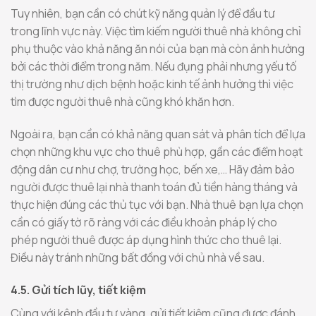
Tuy nhiên, bạn cần có chút kỹ năng quản lý để đầu tư
trong lĩnh vực này. Việc tìm kiếm người thuê nhà không chỉ
phụ thuộc vào khả năng ăn nói của bạn mà còn ảnh hưởng
bởi các thời điểm trong năm. Nếu đụng phải nhưng yếu tố
thị trường như dịch bệnh hoặc kinh tế ảnh hưởng thì việc
tìm được người thuê nhà cũng khó khăn hơn.
Ngoài ra, bạn cần có khả năng quan sát và phân tích để lựa
chọn những khu vực cho thuê phù hợp, gần các điểm hoạt
động dân cư như chợ, trường học, bến xe,… Hãy đảm bảo
người được thuê lại nhà thanh toán đủ tiền hàng tháng và
thực hiện đúng các thủ tục với bạn. Nhà thuê bạn lựa chọn
cần có giấy tờ rõ ràng với các điều khoản pháp lý cho
phép người thuê được áp dụng hình thức cho thuê lại.
Điều này tránh những bất đồng với chủ nhà về sau.
4.5. Gửi tích lũy, tiết kiệm
Cùng với kênh đầu tư vàng, gửi tiết kiệm cũng được đánh