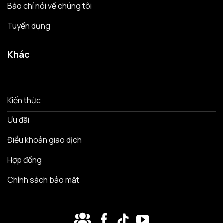
Báo chí nói về chúng tôi
Tuyển dụng
Khác
Kiến thức
Ưu đãi
Điều khoản giao dịch
Hợp đồng
Chính sách bảo mật