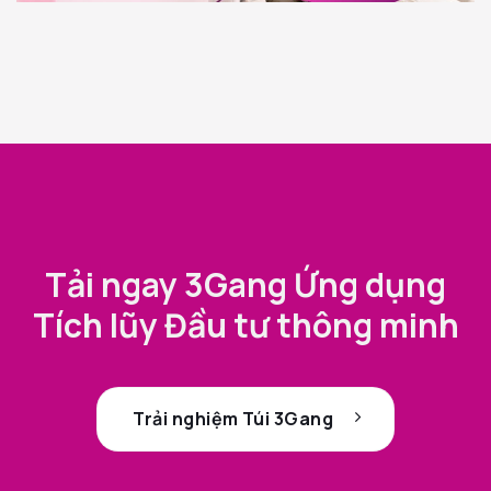
Tải ngay 3Gang Ứng dụng
Tích lũy Đầu tư thông minh
Trải nghiệm Túi 3Gang