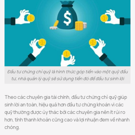
Đầu tư chứng chỉ quỹ là hình thức góp tiền vào một quỹ đầu
tư, nhà quản lý quỹ sẽ sử dụng tiền đó để đầu tư sinh lời
Theo các chuyên gia tài chính, đầu tư chứng chỉ quỹ giúp
sinh lời an toàn, hiệu quả hơn đầu tư chứng khoán vì các
quỹ thường được ủy thác bởi các chuyên gia nên ít rủi ro
hơn, tính thanh khoản cũng cao và lợi nhuận đem về nhanh
chóng.