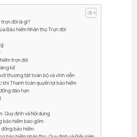
trọn đời là gì?
của Bảo hiểm Nhân thọ Trọn đời
:
ng:
:
 hiểm trọn đời
đáng kể
với thương tật toàn bộ và vĩnh viễn
c khi Thanh toán quyền lợi bảo hiểm
 đồng đáo hạn
t
m: Quy định và Nội dung
ng bảo hiểm bao gồm:
p đồng bảo hiểm:
ng bảo hiểm nhân thọ: Quy định và Điều kiện