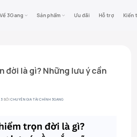
Về 3Gang
Sản phẩm
Ưu đãi
Hỗ trợ
Kiến 
n đời là gì? Những lưu ý cần
23
BỞI
CHUYÊN GIA TÀI CHÍNH 3GANG