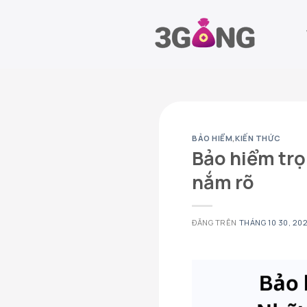
Chuyển
đến
nội
dung
BẢO HIỂM
,
KIẾN THỨC
Bảo hiểm trọ
nắm rõ
ĐĂNG TRÊN
THÁNG 10 30, 20