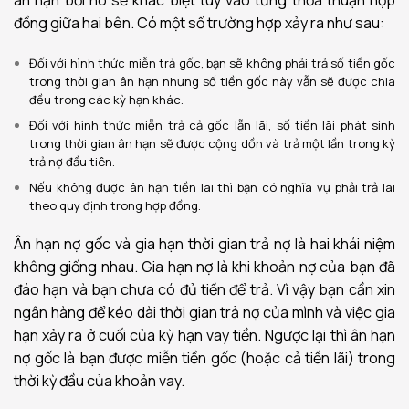
ân hạn bởi nó sẽ khác biệt tùy vào từng thỏa thuận hợp
đồng giữa hai bên. Có một số trường hợp xảy ra như sau:
Đối với hình thức miễn trả gốc, bạn sẽ không phải trả số tiền gốc
trong thời gian ân hạn nhưng số tiền gốc này vẫn sẽ được chia
đều trong các kỳ hạn khác.
Đối với hình thức miễn trả cả gốc lẫn lãi, số tiền lãi phát sinh
trong thời gian ân hạn sẽ được cộng dồn và trả một lần trong kỳ
trả nợ đầu tiên.
Nếu không được ân hạn tiền lãi thì bạn có nghĩa vụ phải trả lãi
theo quy định trong hợp đồng.
Ân hạn nợ gốc và gia hạn thời gian trả nợ là hai khái niệm
không giống nhau. Gia hạn nợ là khi khoản nợ của bạn đã
đáo hạn và bạn chưa có đủ tiền để trả. Vì vậy bạn cần xin
ngân hàng để kéo dài thời gian trả nợ của mình và việc gia
hạn xảy ra ở cuối của kỳ hạn vay tiền. Ngược lại thì ân hạn
nợ gốc là bạn được miễn tiền gốc (hoặc cả tiền lãi) trong
thời kỳ đầu của khoản vay.