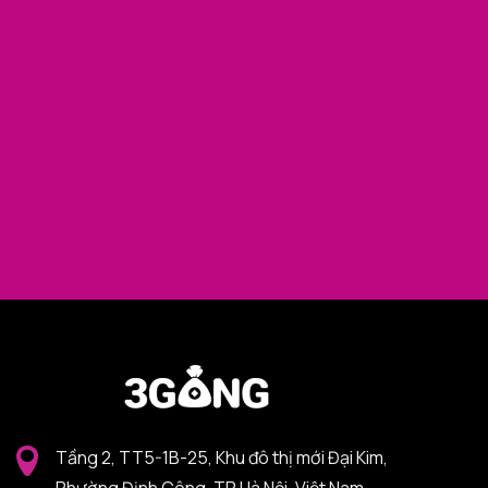
Tầng 2, TT5-1B-25, Khu đô thị mới Đại Kim,
Phường Định Công, TP Hà Nội, Việt Nam