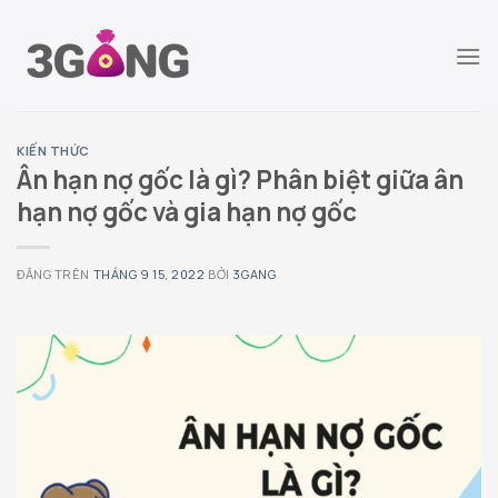
Chuyển
đến
nội
dung
KIẾN THỨC
Ân hạn nợ gốc là gì? Phân biệt giữa ân
hạn nợ gốc và gia hạn nợ gốc
ĐĂNG TRÊN
THÁNG 9 15, 2022
BỞI
3GANG