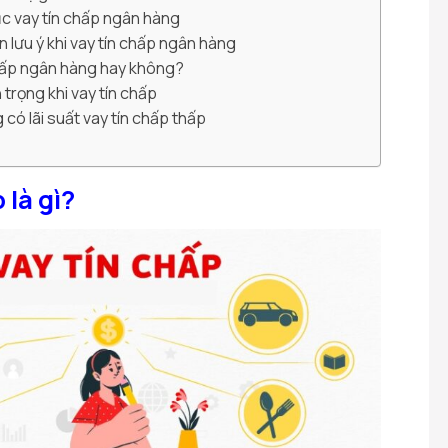
tục vay tín chấp ngân hàng
n lưu ý khi vay tín chấp ngân hàng
chấp ngân hàng hay không?
n trọng khi vay tín chấp
có lãi suất vay tín chấp thấp
 là gì?