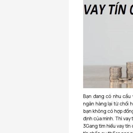
Bạn đang có nhu cầu 
ngân hàng lại từ chối 
bạn không có hợp đồng
định của mình. Thì vay 
3Gang tìm hiểu vay tín 