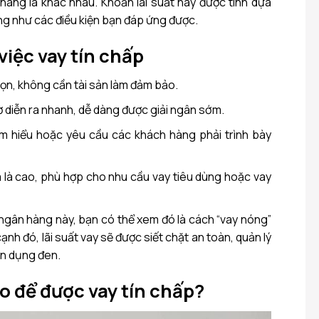
hàng là khác nhau. Khoản lãi suất này được tính dựa
ũng như các điều kiện bạn đáp ứng được.
 việc vay tín chấp
ọn, không cần tài sản làm đảm bảo.
ơ diễn ra nhanh, dễ dàng được giải ngân sớm.
m hiểu hoặc yêu cầu các khách hàng phải trình bày
á là cao, phù hợp cho nhu cầu vay tiêu dùng hoặc vay
 ngân hàng này, bạn có thể xem đó là cách “vay nóng”
ạnh đó, lãi suất vay sẽ được siết chặt an toàn, quản lý
ín dụng đen.
o để được vay tín chấp?