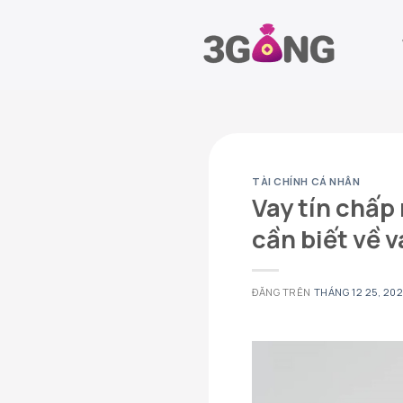
Chuyển
đến
nội
dung
TÀI CHÍNH CÁ NHÂN
Vay tín chấp
cần biết về v
ĐĂNG TRÊN
THÁNG 12 25, 20