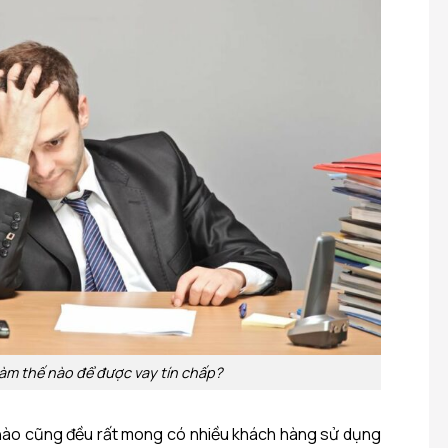
àm thế nào để được vay tín chấp?
nào cũng đều rất mong có nhiều khách hàng sử dụng