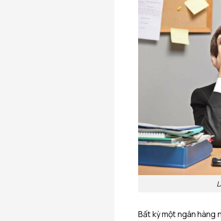
L
Bất kỳ một ngân hàng 