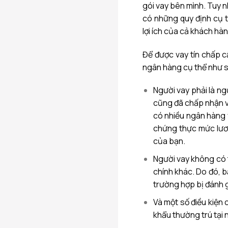
gói vay bên mình. Tuy n
có những quy định cụ 
lợi ích của cả khách hà
Để được vay tín chấp c
ngân hàng cụ thể như 
Người vay phải là ng
cũng đã chấp nhận v
có nhiều ngân hàng 
chứng thực mức lươ
của bạn.
Người vay không có 
chính khác. Do đó, b
trường hợp bị đánh g
Và một số điều kiện 
khẩu thường trú tại 