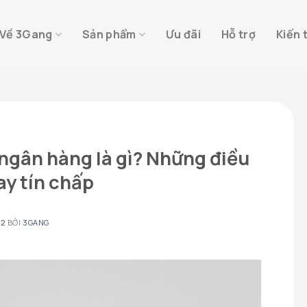
Về 3Gang
Sản phẩm
Ưu đãi
Hỗ trợ
Kiến 
 ngân hàng là gì? Những điều
ay tín chấp
22
BỞI
3GANG