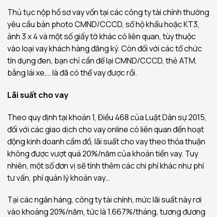
Thủ tục nộp hồ sơ vay vốn tại các công ty tài chính thường
yêu cầu bản photo CMND/CCCD, sổ hộ khẩu hoặc KT3,
ảnh 3 x 4 và một số giấy tờ khác có liên quan, tùy thuộc
vào loại vay khách hàng đăng ký. Còn đối với các tổ chức
tín dụng đen, bạn chỉ cần để lại CMND/CCCD, thẻ ATM,
bằng lái xe,… là đã có thể vay được rồi.
Lãi suất cho vay
Theo quy định tại khoản 1, Điều 468 của Luật Dân sự 2015,
đối với các giao dịch cho vay online có liên quan đến hoạt
động kinh doanh cầm đồ, lãi suất cho vay theo thỏa thuận
không được vượt quá 20%/năm của khoản tiền vay. Tuy
nhiên, một số đơn vị sẽ tính thêm các chi phí khác như phí
tư vấn, phí quản lý khoản vay…
Tại các ngân hàng, công ty tài chính, mức lãi suất này rơi
vào khoảng 20%/năm, tức là 1.667%/tháng, tương đương