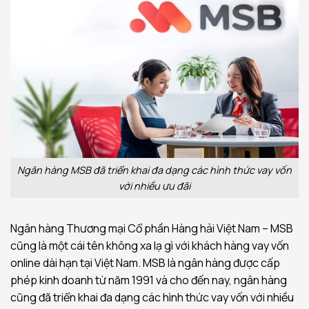
Ngân hàng MSB đã triển khai đa dạng các hình thức vay vốn
với nhiều ưu đãi
Ngân hàng Thương mại Cổ phần Hàng hải Việt Nam – MSB
cũng là một cái tên không xa lạ gì với khách hàng vay vốn
online dài hạn tại Việt Nam. MSB là ngân hàng được cấp
phép kinh doanh từ năm 1991 và cho đến nay, ngân hàng
cũng đã triển khai đa dạng các hình thức vay vốn với nhiều