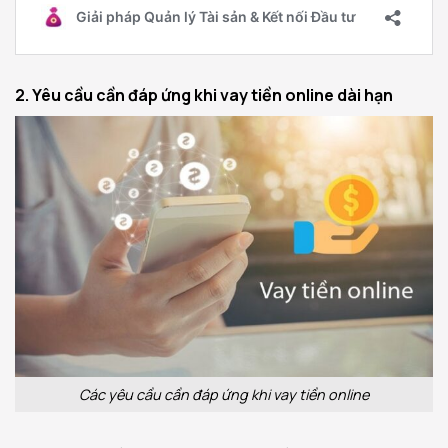
2. Yêu cầu cần đáp ứng khi vay tiền online dài hạn
Các yêu cầu cần đáp ứng khi vay tiền online