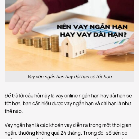
Vay vốn ngắn hạn hay dài hạn sẽ tốt hơn
Để trả lời câu hỏi này là vay online ngắn hạn hay dài hạn sẽ
tốt hơn, bạn cần hiểu được vay ngắn hạn và dài hạn là như
thế nào.
Vay ngắn hạn là các khoản vay diễn ra trong một thời gian
ngắn, thường không quá 24 tháng. Trong đó, số tiền có