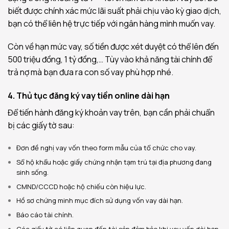
biết được chính xác mức lãi suất phải chịu vào kỳ giao dịch,
bạn có thể liên hệ trực tiếp với ngân hàng mình muốn vay.
Còn về hạn mức vay, số tiền được xét duyệt có thể lên đến
500 triệu đồng, 1 tỷ đồng,… Tùy vào khả năng tài chính để
trả nợ mà bạn đưa ra con số vay phù hợp nhé.
4. Thủ tục đăng ký vay tiền online dài hạn
Để tiến hành đăng ký khoản vay trên, bạn cần phải chuẩn
bị các giấy tờ sau:
Đơn đề nghị vay vốn theo form mẫu của tổ chức cho vay.
Sổ hộ khẩu hoặc giấy chứng nhận tạm trú tại địa phương đang
sinh sống.
CMND/CCCD hoặc hộ chiếu còn hiệu lực.
Hồ sơ chứng minh mục đích sử dụng vốn vay dài hạn.
Báo cáo tài chính.
Các giấy tờ có liên quan đến tài sản đảm bảo khi vay vốn dài hạn.