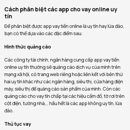
Cách phân biệt các app cho vay online uy
tín
Để phân biệt được app vay tiền online là uy tín hay lừa đảo,
bạn có thể dựa vào các đặc điểm sau:
Hình thức quảng cáo
Các công ty tài chính, ngân hàng cung cấp app vay tiền
online uy tín thường sẽ quảng cáo dịch vụ của mình trên
mạng xã hội, có trang web riêng hoặc liên kết với bên thứ
hai uy tín khác như các ngân hàng, siêu thị, cửa hàng điện
máy, siêu thị để quảng cáo sản phẩm của mình. Còn các
quảng cáo cho vay tín chấp tại các hiệu cầm đồ, tờ rơi trên
cột điện, tường nhà,… hầu hết là các app không uy tín, lừa
đảo.
Thủ tục vay