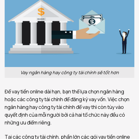
Vay ngân hàng hay công ty tài chính sẽ tốt hơn
Để vay tiền online dài hạn, bạn thể lựa chọn ngân hàng
hoặc các công ty tài chính để đăng ký vay vốn. Việc chọn
ngân hàng hay công ty tài chính để vay thì còn tùy vào
quyết định của mỗi người bởi cả hai tổ chức này đều có
những ưu điểm riêng.
Tại các công ty tài chính, phần lớn các gói vay tiền online