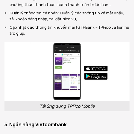
phương thức thanh toán, cách thanh toán trước hạn…
Quản lý thông tin cá nhân: Quản lý các thông tin về mật khẩu,
tài khoản đăng nhập, cài đặt dịch vụ,…
Cập nhật các thông tin khuyến mãi từ TPBank – TPFico và liên hệ
trợ giúp.
Tải ứng dụng TPFico Mobile
5. Ngân hàng Vietcombank