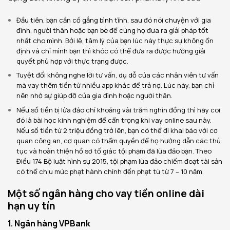
Đầu tiên, bạn cần cố gắng bình tĩnh, sau đó nói chuyện với gia
đình, người thân hoặc bạn bè để cùng họ đưa ra giải pháp tốt
nhất cho mình. Bởi lẽ, tâm lý của bạn lúc này thực sự không ổn
định và chỉ mình bạn thì khóc có thể đưa ra được hướng giải
quyết phù hợp với thực trạng được.
Tuyệt đối không nghe lời tư vấn, dụ dỗ của các nhân viên tư vấn
mà vay thêm tiền từ nhiều app khác để trả nợ. Lúc này, bạn chỉ
nên nhờ sự giúp đỡ của gia đình hoặc người thân.
Nếu số tiền bị lừa đảo chỉ khoảng vài trăm nghìn đồng thì hãy coi
đó là bài học kinh nghiệm để cẩn trọng khi vay online sau này.
Nếu số tiền từ 2 triệu đồng trở lên, bạn có thể đi khai báo với cơ
quan công an, cơ quan có thẩm quyền để họ hướng dẫn các thủ
tục và hoàn thiện hồ sơ tố giác tội phạm đã lừa đảo bạn. Theo
Điều 174 Bộ luật hình sự 2015, tội phạm lừa đảo chiếm đoạt tài sản
có thể chịu mức phạt hành chính đến phạt tù từ 7 – 10 năm.
Một số ngân hàng cho vay tiền online dài
hạn uy tín
1. Ngân hàng VPBank