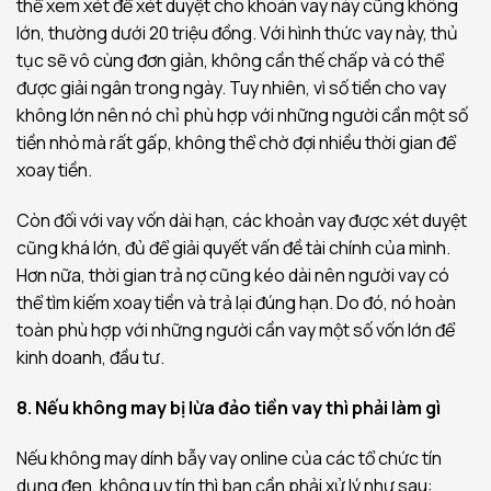
thể xem xét để xét duyệt cho khoản vay này cũng không
lớn, thường dưới 20 triệu đồng. Với hình thức vay này, thủ
tục sẽ vô cùng đơn giản, không cần thế chấp và có thể
được giải ngân trong ngày. Tuy nhiên, vì số tiền cho vay
không lớn nên nó chỉ phù hợp với những người cần một số
tiền nhỏ mà rất gấp, không thể chờ đợi nhiều thời gian để
xoay tiền.
Còn đối với vay vốn dài hạn, các khoản vay được xét duyệt
cũng khá lớn, đủ để giải quyết vấn đề tài chính của mình.
Hơn nữa, thời gian trả nợ cũng kéo dài nên người vay có
thể tìm kiếm xoay tiền và trả lại đúng hạn. Do đó, nó hoàn
toàn phù hợp với những người cần vay một số vốn lớn để
kinh doanh, đầu tư.
8. Nếu không may bị lừa đảo tiền vay thì phải làm gì
Nếu không may dính bẫy vay online của các tổ chức tín
dụng đen, không uy tín thì bạn cần phải xử lý như sau: