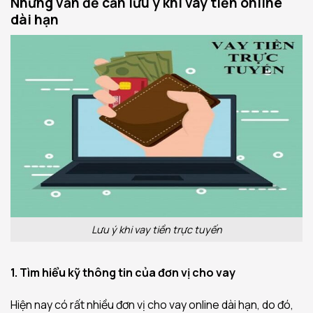
Những vấn đề cần lưu ý khi vay tiền online
dài hạn
Lưu ý khi vay tiền trực tuyến
1. Tìm hiểu kỹ thông tin của đơn vị cho vay
Hiện nay có rất nhiều đơn vị cho vay online dài hạn, do đó,