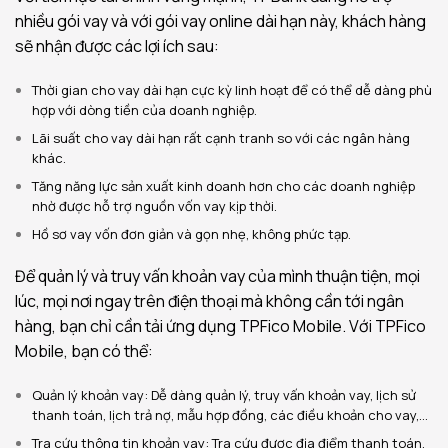
nhiều gói vay và với gói vay online dài hạn này, khách hàng
sẽ nhận được các lợi ích sau:
Thời gian cho vay dài hạn cực kỳ linh hoạt để có thể dễ dàng phù
hợp với dòng tiền của doanh nghiệp.
Lãi suất cho vay dài hạn rất cạnh tranh so với các ngân hàng
khác.
Tăng năng lực sản xuất kinh doanh hơn cho các doanh nghiệp
nhờ được hỗ trợ nguồn vốn vay kịp thời.
Hồ sơ vay vốn đơn giản và gọn nhẹ, không phức tạp.
Để quản lý và truy vấn khoản vay của mình thuận tiện, mọi
lúc, mọi nơi ngay trên điện thoại mà không cần tới ngân
hàng, bạn chỉ cần tải ứng dụng TPFico Mobile. Với TPFico
Mobile, bạn có thể:
Quản lý khoản vay: Dễ dàng quản lý, truy vấn khoản vay, lịch sử
thanh toán, lịch trả nợ, mẫu hợp đồng, các điều khoản cho vay,…
Tra cứu thông tin khoản vay: Tra cứu được địa điểm thanh toán,