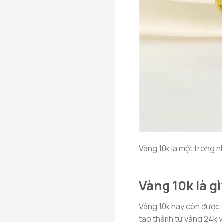
Vàng 10k là một trong n
Vàng 10k là g
Vàng 10k hay còn được g
tạo thành từ vàng 24k v