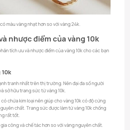
 có màu vàng nhạt hơn so với vàng 24k.
 và nhược điểm của vàng 10k
 phân tích ưu và nhược điểm của vàng 10k cho các bạn
 10k
ạnh tranh nhất trên thị trường. Nên đại đa số người
và sở hữu trang sức từ vàng 10k.
 có chứa kim loại nên giúp cho vàng 10k có độ cứng
guyên chất. Trang sức được làm từ vàng 10k chống
ng rất tốt.
 gia công và chế tác hơn so với vàng nguyên chất.