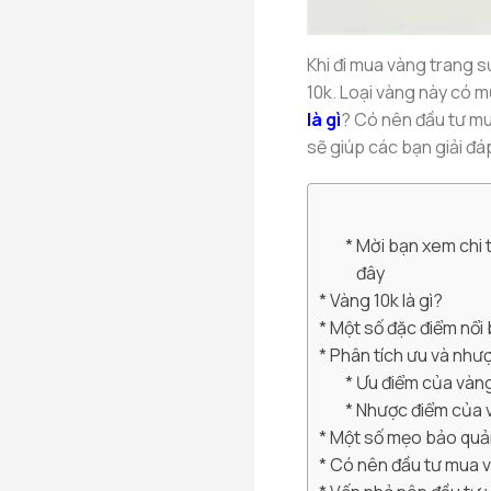
Khi đi mua vàng trang 
10k. Loại vàng này có m
là gì
? Có nên đầu tư mu
sẽ giúp các bạn giải đá
Mời bạn xem chi t
đây
Vàng 10k là gì?
Một số đặc điểm nổi
Phân tích ưu và như
Ưu điểm của vàn
Nhược điểm của 
Một số mẹo bảo quản
Có nên đầu tư mua 