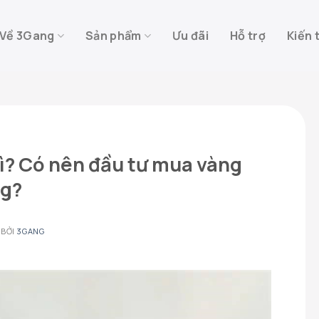
Về 3Gang
Sản phẩm
Ưu đãi
Hỗ trợ
Kiến 
gì? Có nên đầu tư mua vàng
ng?
BỞI
3GANG