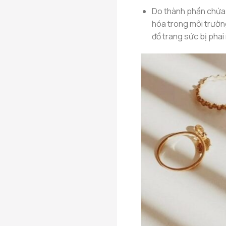
Do thành phần chứa 
hóa trong môi trường
đồ trang sức bị phai