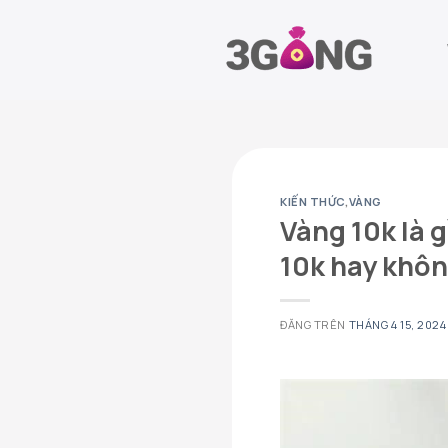
Chuyển
đến
nội
dung
KIẾN THỨC
,
VÀNG
Vàng 10k là 
10k hay khô
ĐĂNG TRÊN
THÁNG 4 15, 2024