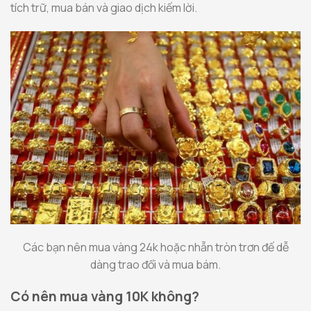
tích trữ, mua bán và giao dịch kiếm lời.
Các bạn nên mua vàng 24k hoặc nhẫn tròn trơn đế dễ
dàng trao đổi và mua bám.
Có nên mua vàng 10K không?