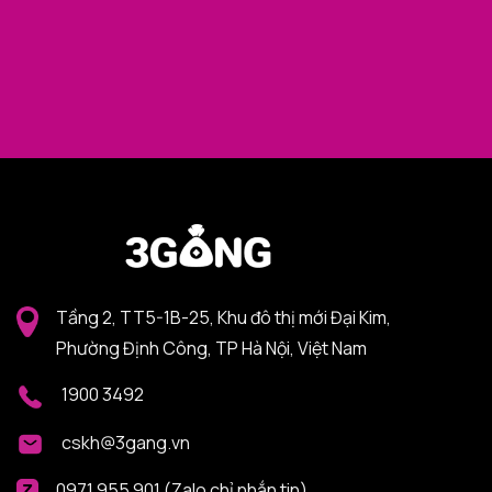
Tầng 2, TT5-1B-25, Khu đô thị mới Đại Kim,
Phường Định Công, TP Hà Nội, Việt Nam
1900 3492
cskh@3gang.vn
0971 955 901 (Zalo chỉ nhắn tin)