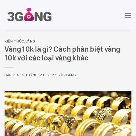
Chuyển
đến
nội
dung
KIẾN THỨC
,
VÀNG
Vàng 10k là gì? Cách phân biệt vàng
10k với các loại vàng khác
ĐĂNG TRÊN
THÁNG 12 11, 2023
BỞI
3GANG