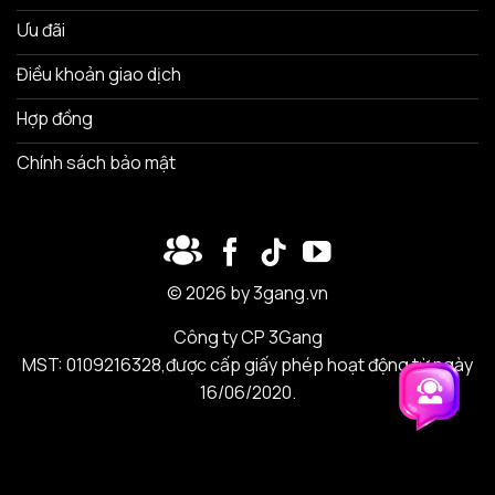
Ưu đãi
Điều khoản giao dịch
Hợp đồng
Chính sách bảo mật
© 2026 by 3gang.vn
Công ty CP 3Gang
MST: 0109216328,được cấp giấy phép hoạt động từ ngày
16/06/2020.
Trải nghiệm 3Gang
Trải nghiệm 3Gang