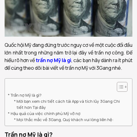
Quốc hội Mỹ đang đứng trước nguy cơ về một cuộc đối đầu
lớn nhất trong những năm trở lại đây về trần nợ công. Để
hiểu rõ hơn về
trần nợ Mỹ là gì
, các bạn hãy dành ra ít phút
để cùng theo dõi bài viết về trần nợ Mỹ với 3Gang nhé.
Trần nợ Mỹ là gì?
Mời bạn xem chi tiết cách tải App và tích lũy 3Gang Chi
tiết hơn Tại đây
Hậu quả của việc chính phủ Mỹ vỡ nợ
Mọi thắc mắc về 3Gang, Quý khách vui lòng liên hệ:
Trần nợ Mỹ là gì?