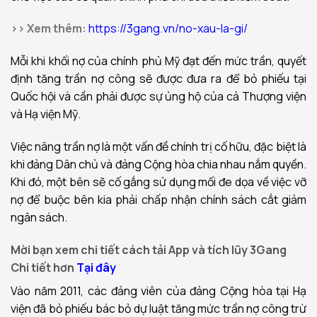
>> Xem thêm:
https://3gang.vn/no-xau-la-gi/
Mỗi khi khối nợ của chính phủ Mỹ đạt đến mức trần, quyết
định tăng trần nợ công sẽ được đưa ra để bỏ phiếu tại
Quốc hội và cần phải được sự ủng hộ của cả Thượng viện
và Hạ viện Mỹ.
Việc nâng trần nợ là một vấn đề chính trị cố hữu, đặc biệt là
khi đảng Dân chủ và đảng Cộng hòa chia nhau nắm quyền.
Khi đó, một bên sẽ cố gắng sử dụng mối đe dọa về việc vỡ
nợ để buộc bên kia phải chấp nhận chính sách cắt giảm
ngân sách.
Mời bạn xem chi tiết cách tải App và tích lũy 3Gang
Chi tiết hơn
Tại đây
Vào năm 2011, các đảng viên của đảng Cộng hòa tại Hạ
viện đã bỏ phiếu bác bỏ dự luật tăng mức trần nợ công trừ