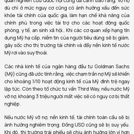
quan Nghiên cứu Quốc hội cũng đã cảnh báo rằng, vỡ nợ
dù chỉ ở mức nguy cơ cũng có ảnh hưởng xấu đến sức
khỏe tài chính của quốc gia, làm hạn chế khả năng của
chính phủ trong việc tài trợ cho các hoạt động quốc
phòng, y tế, an sinh xã hội… Khi các cơ quan xếp hạng tín
dụng Mỹ hạ cấp, niềm tin của người tiêu dùng sẽ bị giảm,
gây sốc cho thị trường tài chính và đẩy nền kinh tế nước
Mỹ rơi vào suy thoái.
Các nhà kinh tế của ngân hàng đầu tư Goldman Sachs
(Mỹ) cũng đã ước tính rằng, việc chạm trần nợ Mỹ sẽ khiến
cho khoảng 1/10 hoạt động kinh tế của Mỹ đình trệ ngay
lập tức. Còn theo tổ chức tư vấn Third Way, nếu nước Mỹ
vỡ nợ, khoảng 3 triệu người mất việc sẽ có nguy cơ bị thất
nghiệp.
Nếu nước Mỹ vỡ nợ, nền kinh tế, tài chính toàn cầu sẽ bị
ảnh hưởng nghiêm trọng. Đồng USD cũng sẽ bị suy yếu.
Khi đó, thị trường trái phiếu sẽ chịu ảnh hưởng lớn vì hơn