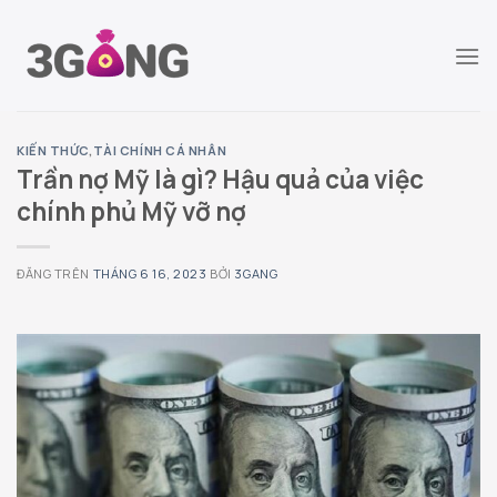
Chuyển
đến
nội
dung
KIẾN THỨC
,
TÀI CHÍNH CÁ NHÂN
Trần nợ Mỹ là gì? Hậu quả của việc
chính phủ Mỹ vỡ nợ
ĐĂNG TRÊN
THÁNG 6 16, 2023
BỞI
3GANG