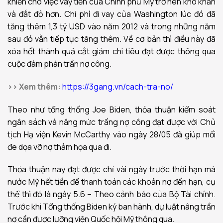
khiến cho việc vay tiền của Chính phủ Mỹ trở nên khó khăn
và đắt đỏ hơn. Chi phí đi vay của Washington lúc đó đã
tăng thêm 1,3 tỷ USD vào năm 2012 và trong những năm
sau đó vẫn tiếp tục tăng thêm. Về cơ bản thì điều này đã
xóa hết thành quả cắt giảm chi tiêu đạt được thông qua
cuộc đàm phán trần nợ công.
>> Xem thêm:
https://3gang.vn/cach-tra-no/
Theo như tổng thống Joe Biden, thỏa thuận kiểm soát
ngân sách và nâng mức trầng nợ công đạt được với Chủ
tịch Hạ viện Kevin McCarthy vào ngày 28/05 đã giúp mối
đe dọa vỡ nợ thảm họa qua đi.
Thỏa thuận nay đạt được chỉ vài ngày trước thời hạn mà
nước Mỹ hết tiền để thanh toán các khoản nợ đến hạn, cụ
thể thì đó là ngày 5.6 – Theo cảnh báo của Bộ Tài chính.
Trước khi Tổng thống Biden ký ban hành, dự luật nâng trần
nợ cần được lưỡng viện Quốc hội Mỹ thông qua.