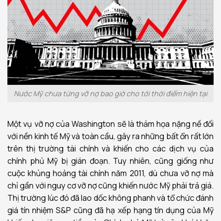
Nước Mỹ chưa từng vỡ nợ bao giờ cho tới thời điểm hiện tại
Một vụ vỡ nợ của Washington sẽ là thảm họa nặng nề đối
với nền kinh tế Mỹ và toàn cầu, gây ra những bất ổn rất lớn
trên thị trường tài chính và khiến cho các dịch vụ của
chính phủ Mỹ bị gián đoạn. Tuy nhiên, cũng giống như
cuộc khủng hoảng tài chính năm 2011, dù chưa vỡ nợ mà
chỉ gần với nguy cơ vỡ nợ cũng khiến nước Mỹ phải trả giá.
Thị trường lúc đó đã lao dốc không phanh và tổ chức đánh
giá tín nhiệm S&P cũng đã hạ xếp hạng tín dụng của Mỹ