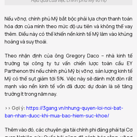
Hậu quả của việc chính phủ Mỹ vỡ nợ
Nếu vỡ nợ, chính phủ Mỹ bắt bộc phải lựa chọn thanh toán
hóa đơn của mình theo mức độ ưu tiên và không thể vay
thêm. Điều này có thể khiến nền kinh tế Mỹ lâm vào khủng
hoảng và suy thoái.
Theo nhận định của ông Gregory Daco – nhà kinh tế
trưởng tại công ty tư vấn chiến lược toàn cầu EY
Parthenon thì nếu chính phủ Mỹ bị vỡ nợ, sản lượng kinh tế
Mỹ có thể sụt giảm tới 5%. Việc này sẽ đánh một đòn rất
mạnh vào nền kinh tế vốn đã được dự đoán là sẽ tăng
trưởng ít trong năm nay.
>> Gợi ý:
https://3gang.vn/nhung-quyen-loi-noi-bat-
ban-nhan-duoc-khi-mua-bao-hiem-suc-khoe/
Thêm vào đó, các chuyên gia tài chính phi đảng phái tại Cơ