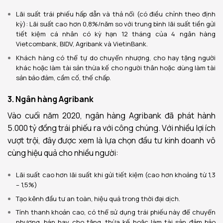
Lãi suất trái phiếu hấp dẫn và thả nổi (có điều chỉnh theo định
kỳ): Lãi suất cao hơn 0,8%/năm so với trung bình lãi suất tiền gửi
tiết kiệm cá nhân có kỳ hạn 12 tháng của 4 ngân hàng
Vietcombank, BIDV, Agribank và VietinBank.
Khách hàng có thể tự do chuyển nhượng, cho hay tặng người
khác hoặc làm tài sản thừa kế cho người thân hoặc dùng làm tài
sản bảo đảm, cầm cố, thế chấp.
3. Ngân hàng Agribank
Vào cuối năm 2020, ngân hàng Agribank đã phát hành
5.000 tỷ đồng trái phiếu ra với công chúng. Với nhiều lợi ích
vượt trội, đây được xem là lựa chọn đầu tư kinh doanh vô
cùng hiệu quả cho nhiều người:
Lãi suất cao hơn lãi suất khi gửi tiết kiệm (cao hơn khoảng từ 1,3
– 1,5%)
Tạo kênh đầu tư an toàn, hiệu quả trong thời đại dịch.
Tính thanh khoản cao, có thể sử dụng trái phiếu này để chuyển
nhượng, bán hay cho tặng, thừa kế hoặc làm tài sản đảm bảo