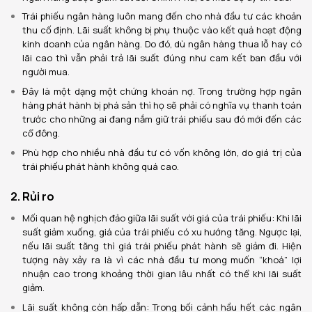
Trái phiếu ngân hàng luôn mang đến cho nhà đầu tư các khoản
thu cố định. Lãi suất không bị phụ thuộc vào kết quả hoạt động
kinh doanh của ngân hàng. Do đó, dù ngân hàng thua lỗ hay có
lãi cao thì vẫn phải trả lãi suất đúng như cam kết ban đầu với
người mua.
Đây là một dạng một chứng khoán nợ. Trong trường hợp ngân
hàng phát hành bị phá sản thì họ sẽ phải có nghĩa vụ thanh toán
trước cho những ai đang nắm giữ trái phiếu sau đó mới đến các
cổ đông.
Phù hợp cho nhiều nhà đầu tư có vốn không lớn, do giá trị của
trái phiếu phát hành không quá cao.
2. Rủi ro
Mối quan hệ nghịch đảo giữa lãi suất với giá của trái phiếu: Khi lãi
suất giảm xuống, giá của trái phiếu có xu hướng tăng. Ngược lại,
nếu lãi suất tăng thì giá trái phiếu phát hành sẽ giảm đi. Hiện
tượng này xảy ra là vì các nhà đầu tư mong muốn “khoá” lợi
nhuận cao trong khoảng thời gian lâu nhất có thể khi lãi suất
giảm.
Lãi suất không còn hấp dẫn: Trong bối cảnh hầu hết các ngân