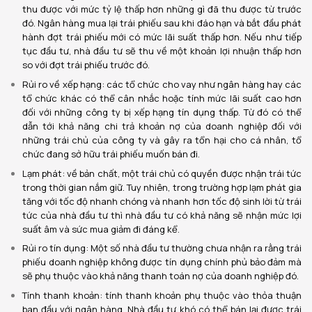
thu được với mức tỷ lệ thấp hơn những gì đã thu được từ trước
đó. Ngân hàng mua lại trái phiếu sau khi đáo hạn và bắt đầu phát
hành đợt trái phiếu mới có mức lãi suất thấp hơn. Nếu như tiếp
tục đầu tư, nhà đầu tư sẽ thu về một khoản lợi nhuận thấp hơn
so với đợt trái phiếu trước đó.
Rủi ro về xếp hạng: các tổ chức cho vay như ngân hàng hay các
tổ chức khác có thể cân nhắc hoặc tính mức lãi suất cao hơn
đối với những công ty bị xếp hạng tín dụng thấp. Từ đó có thể
dẫn tới khả năng chi trả khoản nợ của doanh nghiệp đối với
những trái chủ của công ty và gây ra tổn hại cho cá nhân, tổ
chức đang sở hữu trái phiếu muốn bán đi.
Lạm phát: về bản chất, một trái chủ có quyền được nhận trái tức
trong thời gian nắm giữ. Tuy nhiên, trong trường hợp lạm phát gia
tăng với tốc độ nhanh chóng và nhanh hơn tốc độ sinh lời từ trái
tức của nhà đầu tư thì nhà đầu tư có khả năng sẽ nhận mức lợi
suất âm và sức mua giảm đi đáng kể.
Rủi ro tín dụng: Một số nhà đầu tư thường chưa nhận ra rằng trái
phiếu doanh nghiệp không được tín dụng chính phủ bảo đảm mà
sẽ phụ thuộc vào khả năng thanh toán nợ của doanh nghiệp đó.
Tính thanh khoản: tính thanh khoản phụ thuộc vào thỏa thuận
ban đầu với ngân hàng. Nhà đầu tư khó có thể bán lại được trái