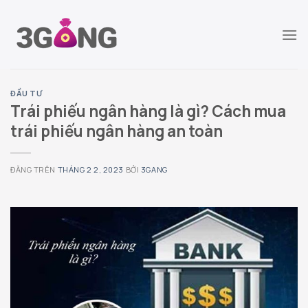
Chuyển
đến
nội
dung
ĐẦU TƯ
Trái phiếu ngân hàng là gì? Cách mua
trái phiếu ngân hàng an toàn
ĐĂNG TRÊN
THÁNG 2 2, 2023
BỞI
3GANG