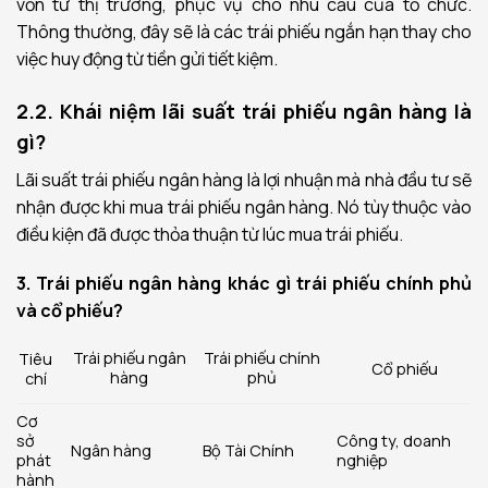
vốn từ thị trường, phục vụ cho nhu cầu của tổ chức.
Thông thường, đây sẽ là các trái phiếu ngắn hạn thay cho
việc huy động từ tiền gửi tiết kiệm.
2.2. Khái niệm lãi suất trái phiếu ngân hàng là
gì?
Lãi suất trái phiếu ngân hàng là lợi nhuận mà nhà đầu tư sẽ
nhận được khi mua trái phiếu ngân hàng. Nó tùy thuộc vào
điều kiện đã được thỏa thuận từ lúc mua trái phiếu.
3. Trái phiếu ngân hàng khác gì trái phiếu chính phủ
và cổ phiếu?
Trái phiếu ngân
Trái phiếu chính
Tiêu
Cổ phiếu
hàng
phủ
chí
Cơ
sở
Công ty, doanh
Ngân hàng
Bộ Tài Chính
phát
nghiệp
hành