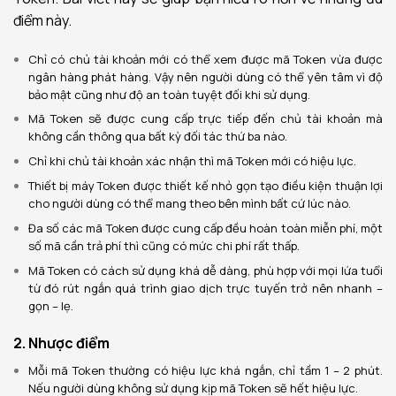
điểm này.
Chỉ có chủ tài khoản mới có thể xem được mã Token vừa được
ngân hàng phát hàng. Vậy nên người dùng có thể yên tâm vì độ
bảo mật cũng như độ an toàn tuyệt đối khi sử dụng.
Mã Token sẽ được cung cấp trực tiếp đến chủ tài khoản mà
không cần thông qua bất kỳ đối tác thứ ba nào.
Chỉ khi chủ tài khoản xác nhận thì mã Token mới có hiệu lực.
Thiết bị máy Token được thiết kế nhỏ gọn tạo điều kiện thuận lợi
cho người dùng có thể mang theo bên mình bất cứ lúc nào.
Đa số các mã Token được cung cấp đều hoàn toàn miễn phí, một
số mã cần trả phí thì cũng có mức chi phí rất thấp.
Mã Token có cách sử dụng khá dễ dàng, phù hợp với mọi lứa tuổi
từ đó rút ngắn quá trình giao dịch trực tuyến trở nên nhanh –
gọn – lẹ.
2. Nhược điểm
Mỗi mã Token thường có hiệu lực khá ngắn, chỉ tầm 1 – 2 phút.
Nếu người dùng không sử dụng kịp mã Token sẽ hết hiệu lực.