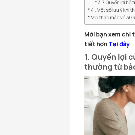
3.7.Quyền lợi hỗ t
4 . Một số lưu ý khi 
Mọi thắc mắc về 3Gan
Mời bạn xem chi t
tiết hơn
Tại đây
1. Quyền lợi 
thường từ bả