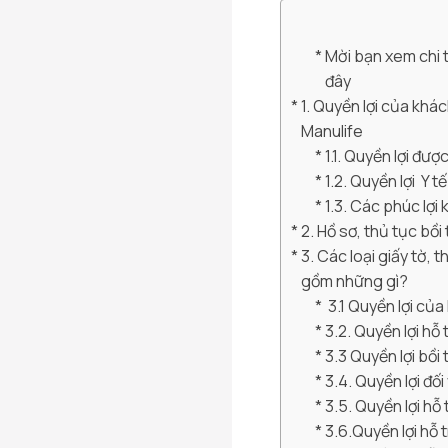
Mời bạn xem chi t
đây
1. Quyền lợi của khá
Manulife
1.1. Quyền lợi đượ
1.2. Quyền lợi Y 
1.3. Các phúc lợi
2. Hồ sơ, thủ tục bồ
3. Các loại giấy tờ,
gồm những gì?
3.1 Quyền lợi củ
3.2. Quyền lợi hỗ 
3.3 Quyền lợi bồ
3.4. Quyền lợi đối
3.5. Quyền lợi hỗ
3.6.Quyền lợi hỗ t