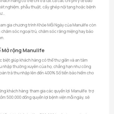
khách hàng có thể chi trả tất cả các chi phí y tế bao
ét nghiệm, phẫu thuật, cấy ghép nội tạng hoặc bệnh
hư…
ham gia chương trình Khỏe Mỗi Ngày của Manulife còn
vụ chăm sóc ngoại trú, chăm sóc răng miệng hay bảo
on.
tế Mở rộng Manulife
c biệt giúp khách hàng có thể thư giãn và an tâm
hu nhập thường xuyên của họ, chẳng hạn như công
hoàn trả thu nhập lên đến 400% Số tiền bảo hiểm cho
hững khách hàng tham gia các quyền lợi Manulife trợ
gồm 500.000 đồng quyền lợi bệnh viện mỗi ngày, sẽ