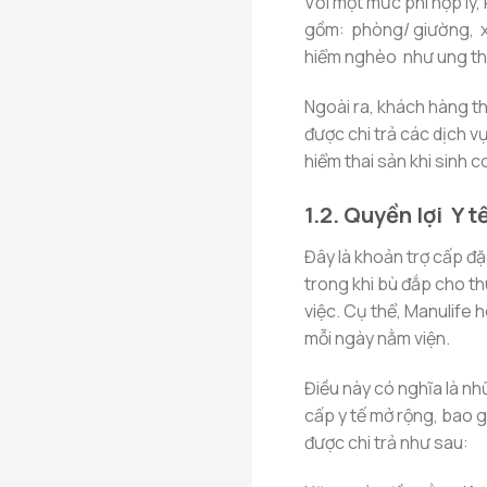
Với một mức phí hợp lý, 
gồm: phòng/ giường, x
hiểm nghèo như ung t
Ngoài ra, khách hàng t
được chi trả các dịch 
hiểm thai sản khi sinh c
1.2. Quyền lợi Y 
Đây là khoản trợ cấp đặ
trong khi bù đắp cho t
việc. Cụ thể, Manulife 
mỗi ngày nằm viện.
Điều này có nghĩa là n
cấp y tế mở rộng, bao 
được chi trả như sau: