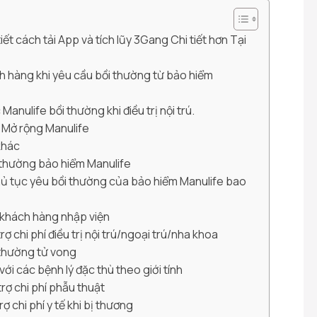
iết cách tải App và tích lũy 3Gang Chi tiết hơn Tại
ch hàng khi yêu cầu bồi thường từ bảo hiểm
c Manulife bồi thường khi điều trị nội trú.
tế Mở rộng Manulife
 khác
i thường bảo hiểm Manulife
 thủ tục yêu bồi thường của bảo hiểm Manulife bao
a khách hàng nhập viện
trợ chi phí điều trị nội trú/ngoại trú/nha khoa
i thường tử vong
 với các bệnh lý đặc thù theo giới tính
 trợ chi phí phẫu thuật
rợ chi phí y tế khi bị thương