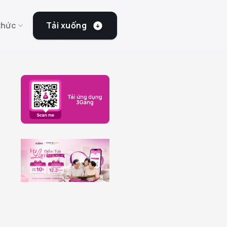
Tải xuống
thức