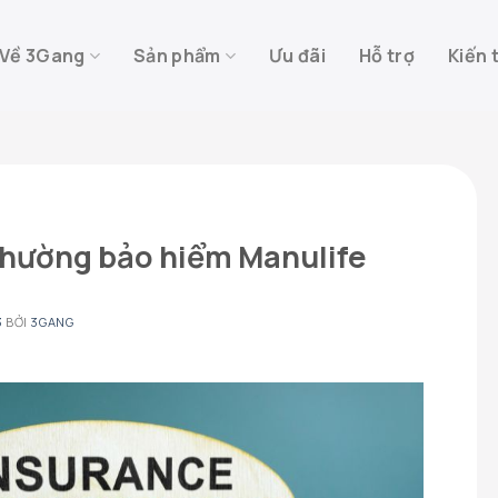
Về 3Gang
Sản phẩm
Ưu đãi
Hỗ trợ
Kiến 
thường bảo hiểm Manulife
3
BỞI
3GANG