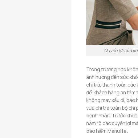
Quyền lợi của k
Trong trường hợp không
ảnh hưởng đến sức khỏe 
chi trả, thanh toán các 
để khách hàng an tâm tr
không may xấu đi, bảo 
vừa chi trả toàn bộ chi 
bệnh nhân. Trước khi đ
nắm rõ các quyền lợi m
bảo hiểm Manulife.