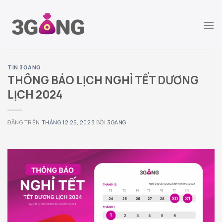
Chuyển
đến
nội
dung
TIN 3GANG
THÔNG BÁO LỊCH NGHỈ TẾT DƯƠNG
LỊCH 2024
ĐĂNG TRÊN
THÁNG 12 25, 2023
BỞI
3GANG