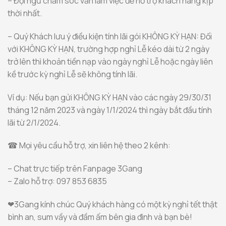
– Đội ngũ chăm sóc vẫn làm việc để hỗ trợ khách hàng kịp
thời nhất.
– Quý Khách lưu ý điều kiện tính lãi gói KHÔNG KỲ HẠN: Đối
với KHÔNG KỲ HẠN, trường hợp nghỉ Lễ kéo dài từ 2 ngày
trở lên thì khoản tiền nạp vào ngày nghỉ Lễ hoặc ngày liên
kề trước kỳ nghỉ Lễ sẽ không tính lãi.
Ví dụ: Nếu bạn gửi KHÔNG KỲ HẠN vào các ngày 29/30/31
tháng 12 năm 2023 và ngày 1/1/2024 thì ngày bắt đầu tính
lãi từ 2/1/2024.
☎ Mọi yêu cầu hỗ trợ, xin liên hệ theo 2 kênh:
– Chat trực tiếp trên Fanpage 3Gang
– Zalo hỗ trợ: 097 853 6835
❤3Gang kính chúc Quý khách hàng có một kỳ nghỉ tết thật
bình an, sum vầy và đầm ấm bên gia đình và bạn bè!