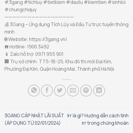
#3gang #tichluy #tietkiem #dautu #kiemtien #sinhloi
#chungchiquy
——————————————————
💰 3Gang – Ứng dụng Tích Lũy và Đầu Tư trực tuyến thông
minh
🌐 Website: https://3gang.vn/
☎️ Hotline: 1900 3492
📱 Zalo hỗ trợ: 0971 955 901
🏢 Trụ sở chính: TT5-1B-25, Khu đô thị mới Đại Kim,
Phường Đại Kim, Quận Hoàng Mai, Thành phố Hà Nội.
3GANG CẬP NHẬT LÃI SUẤT
Irr là gì? Hướng dẫn cách tính
(ÁP DỤNG TỪ 02/01/2024)
irr trong chứng khoán