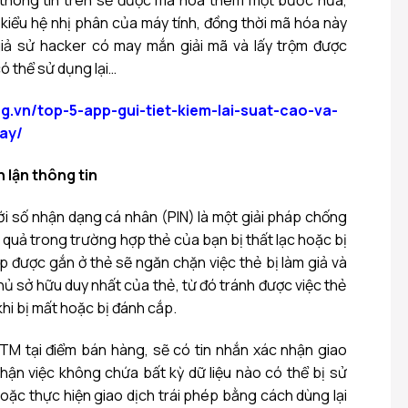
 thông tin trên sẽ được mã hóa thêm một bước nữa,
 kiểu hệ nhị phân của máy tính, đồng thời mã hóa này
 giả sử hacker có may mắn giải mã và lấy trộm được
có thể sử dụng lại…
ng.vn/top-5-app-gui-tiet-kiem-lai-suat-cao-va-
ay/
 lận thông tin
với số nhận dạng cá nhân (PIN) là một giải pháp chống
u quả trong trường hợp thẻ của bạn bị thất lạc hoặc bị
p được gắn ở thẻ sẽ ngăn chặn việc thẻ bị làm giả và
hủ sở hữu duy nhất của thẻ, từ đó tránh được việc thẻ
hi bị mất hoặc bị đánh cắp.
TM tại điểm bán hàng, sẽ có tin nhắn xác nhận giao
nhận việc không chứa bất kỳ dữ liệu nào có thể bị sử
oặc thực hiện giao dịch trái phép bằng cách dùng lại