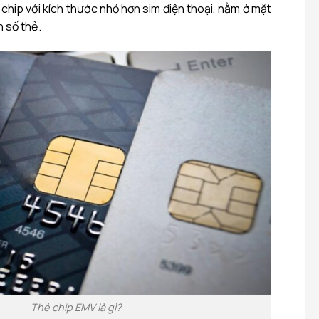
hip với kích thước nhỏ hơn sim điện thoại, nằm ở mặt
 số thẻ.
Thẻ chip EMV là gì?