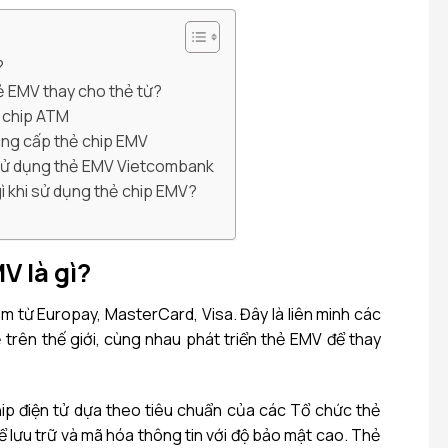
?
hẻ EMV thay cho thẻ từ?
 chip ATM
ung cấp thẻ chip EMV
sử dụng thẻ EMV Vietcombank
ì khi sử dụng thẻ chip EMV?
V là gì?
ụm từ Europay, MasterCard, Visa. Đây là liên minh các
 trên thế giới, cùng nhau phát triển thẻ EMV để thay
ip điện tử dựa theo tiêu chuẩn của các Tổ chức thẻ
ể lưu trữ và mã hóa thông tin với độ bảo mật cao. Thẻ