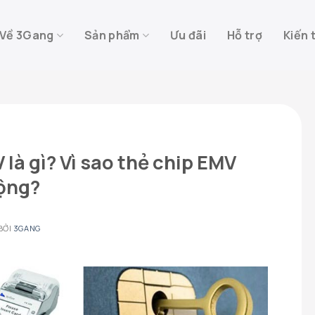
Về 3Gang
Sản phẩm
Ưu đãi
Hỗ trợ
Kiến 
là gì? Vì sao thẻ chip EMV
ộng?
BỞI
3GANG