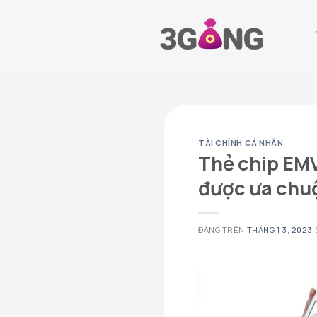
Chuyển
đến
nội
dung
TÀI CHÍNH CÁ NHÂN
Thẻ chip EMV 
được ưa chu
ĐĂNG TRÊN
THÁNG 1 3, 2023