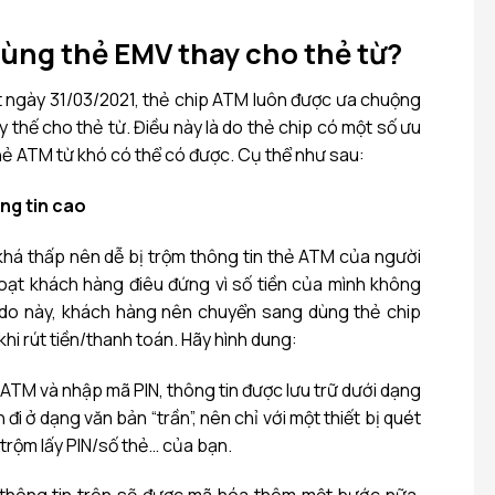
dùng thẻ EMV thay cho thẻ từ?
ắt ngày 31/03/2021, thẻ chip ATM luôn được ưa chuộng
y thế cho thẻ từ. Điều này là do thẻ chip có một số ưu
thẻ ATM từ khó có thể có được. Cụ thể như sau:
ng tin cao
há thấp nên dễ bị trộm thông tin thẻ ATM của người
oạt khách hàng điêu đứng vì số tiền của mình không
ý do này, khách hàng nên chuyển sang dùng thẻ chip
hi rút tiền/thanh toán. Hãy hình dung:
 ATM và nhập mã PIN, thông tin được lưu trữ dưới dạng
 đi ở dạng văn bản “trần”, nên chỉ với một thiết bị quét
trộm lấy PIN/số thẻ… của bạn.