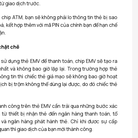
từ giao dịch trước.
ẻ chip ATM, bạn sẽ không phải lo thông tin thẻ bị sao
, kết hợp thêm với mã PIN của chính bạn để hạn chế
lận.
chặt chẽ
hi sử dụng thẻ EMV để thanh toán, chip EMV sẽ tạo ra
hất và không bao giờ lặp lại. Trong trường hợp thẻ
ông tin thì chiếc thẻ giả mạo sẽ không bao giờ hoạt
ịch bị trộm không thể dùng lại được, do đó chiếc thẻ
hành công trên thẻ EMV cần trải qua những bước xác
 từ thiết bị nhận thẻ đến ngân hàng thanh toán, tổ
 và ngân hàng phát hành thẻ. Chỉ khi đươc sự cấp
quan thì giao dịch của bạn mới thành công.