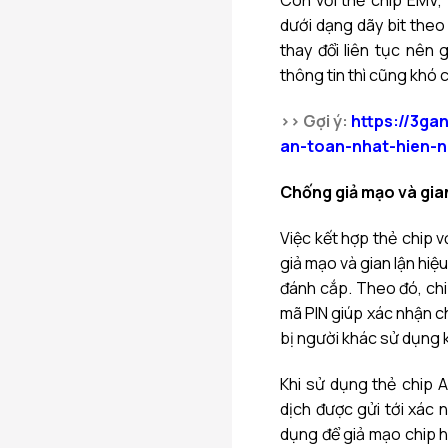
Còn với thẻ chip EMV,
dưới dạng dãy bit theo
thay đổi liên tục nên
thông tin thì cũng khó 
>> Gợi ý:
https://3ga
an-toan-nhat-hien-n
Chống giả mạo và gian
Việc kết hợp thẻ chip 
giả mạo và gian lận hiệ
đánh cắp. Theo đó, chi
mã PIN giúp xác nhận c
bị người khác sử dụng k
Khi sử dụng thẻ chip A
dịch được gửi tới xác 
dụng để giả mạo chip h