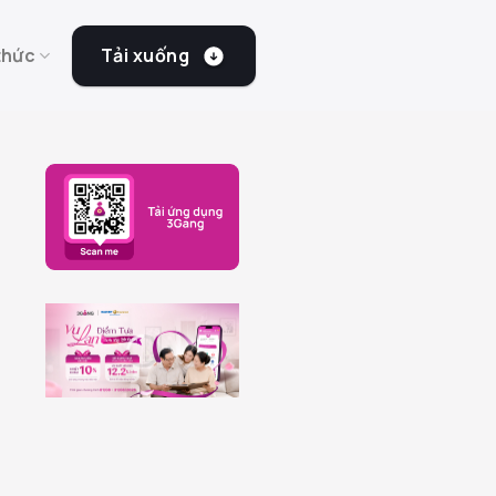
Tải xuống
thức