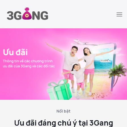
Chuyển
đến
nội
dung
Nổi bật
Ưu đãi đáng chú ý tại 3Gang