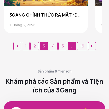
3GANG CHÍNH THỨC RA MẮT “ĐẢO KHO BÁU” – KỶ NGUYÊN THỊNH VƯỢNG TỪ 1/6/2026
1 Tháng 6, 2026
24 T
Phân
1
2
3
4
5
…
16
trang
bài
viết
Sản phẩm & Tiện ích
Khám phá các Sản phẩm và Tiện
ích của 3Gang