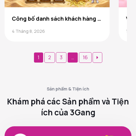
Công bố danh sách khách hàng trúng thưởng Game ” Đảo Kho Báu” 3Gang
4 Tháng 8, 2026
1 Th
Phân
1
2
3
…
16
trang
bài
viết
Sản phẩm & Tiện ích
Khám phá các Sản phẩm và Tiện
ích của 3Gang