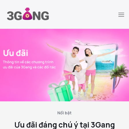
Chuyển
đến
nội
dung
Nổi bật
Ưu đãi đáng chú ý tại 3Gang