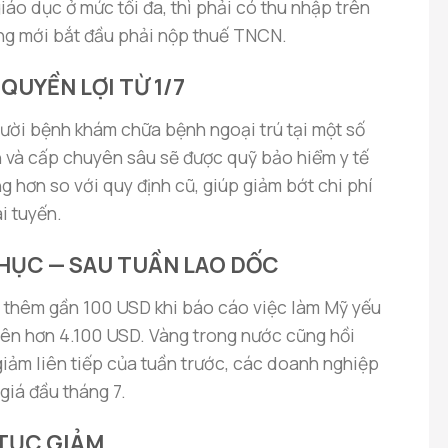
giáo dục ở mức tối đa, thì phải có thu nhập trên
áng mới bắt đầu phải nộp thuế TNCN.
QUYỀN LỢI TỪ 1/7
ười bệnh khám chữa bệnh ngoại trú tại một số
n và cấp chuyên sâu sẽ được quỹ bảo hiểm y tế
g hơn so với quy định cũ, giúp giảm bớt chi phí
i tuyến.
PHỤC — SAU TUẦN LAO DỐC
 thêm gần 100 USD khi báo cáo việc làm Mỹ yếu
 lên hơn 4.100 USD. Vàng trong nước cũng hồi
iảm liên tiếp của tuần trước, các doanh nghiệp
giá đầu tháng 7.
 TỤC GIẢM