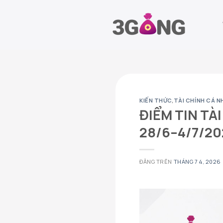
Chuyển
đến
nội
dung
KIẾN THỨC
,
TÀI CHÍNH CÁ N
ĐIỂM TIN TÀ
28/6–4/7/20
ĐĂNG TRÊN
THÁNG 7 4, 2026