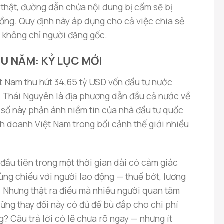
ự thật, đường dẫn chứa nội dung bị cấm sẽ bị
đồng. Quy định này áp dụng cho cả việc chia sẻ
 — không chỉ người đăng gốc.
ẦU NĂM: KỶ LỤC MỚI
t Nam thu hút 34,65 tỷ USD vốn đầu tư nước
ó Thái Nguyên là địa phương dẫn đầu cả nước về
 số này phản ánh niềm tin của nhà đầu tư quốc
nh doanh Việt Nam trong bối cảnh thế giới nhiều
n đầu tiên trong một thời gian dài có cảm giác
ùng chiều với người lao động — thuế bớt, lương
 Nhưng thật ra điều mà nhiều người quan tâm
hững thay đổi này có đủ để bù đắp cho chi phí
? Câu trả lời có lẽ chưa rõ ngay — nhưng ít