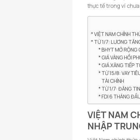
thực tế trong ví chưa
VIỆT NAM CHÍNH T
TỪ 1/7: LƯƠNG TĂN
BHYT MỞ RỘNG Q
GIÁ VÀNG HỒI P
GIÁ XĂNG TIẾP 
TỪ 15/8: VAY T
TÀI CHÍNH
TỪ 1/7: ĐĂNG TI
FDI 6 THÁNG ĐẦU
VIỆT NAM 
NHẬP TRUN