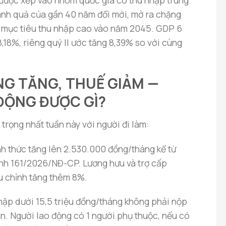
 được xếp vào nhóm quốc gia có thu nhập trung
ành quả của gần 40 năm đổi mới, mở ra chặng
 mục tiêu thu nhập cao vào năm 2045. GDP 6
,18%, riêng quý II ước tăng 8,39% so với cùng
ƠNG TĂNG, THUẾ GIẢM —
ĐỘNG ĐƯỢC GÌ?
trọng nhất tuần này với người đi làm:
h thức tăng lên 2.530.000 đồng/tháng kể từ
ịnh 161/2026/NĐ-CP. Lương hưu và trợ cấp
 chỉnh tăng thêm 8%.
hập dưới 15,5 triệu đồng/tháng không phải nộp
n. Người lao động có 1 người phụ thuộc, nếu có