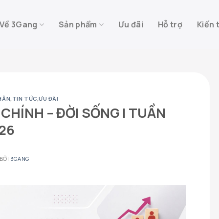
Về 3Gang
Sản phẩm
Ưu đãi
Hỗ trợ
Kiến 
HÂN
,
TIN TỨC
,
ƯU ĐÃI
I CHÍNH – ĐỜI SỐNG | TUẦN
26
BỞI
3GANG