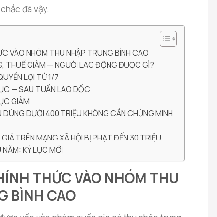
 chắc đã vậy.
HỨC VÀO NHÓM THU NHẬP TRUNG BÌNH CAO
G, THUẾ GIẢM — NGƯỜI LAO ĐỘNG ĐƯỢC GÌ?
UYỀN LỢI TỪ 1/7
HỤC — SAU TUẦN LAO DỐC
TỤC GIẢM
IÊU DÙNG DƯỚI 400 TRIỆU KHÔNG CẦN CHỨNG MINH
N GIẢ TRÊN MẠNG XÃ HỘI BỊ PHẠT ĐẾN 30 TRIỆU
 NĂM: KỶ LỤC MỚI
CHÍNH THỨC VÀO NHÓM THU
G BÌNH CAO