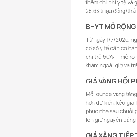
thêm chi phí y tế và 
28,63 triệu đồng/th
BHYT MỞ RỘNG 
Từ ngày 1/7/2026, ng
cơ sở y tế cấp cơ bả
chi trả 50% — mở rộn
khám ngoài giờ và trá
GIÁ VÀNG HỒI 
Mỗi ounce vàng tăng
hơn dự kiến, kéo giá
phục nhẹ sau chuỗi g
lớn giữ nguyên bảng 
GIÁ XĂNG TIẾP