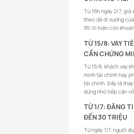
Từ 16h ngày 2/7, giá
theo đà đi xuống của
95-III hiện còn khoản
TỪ 15/8: VAY T
CẦN CHỨNG MI
Từ 15/8, khách vay 
minh tài chính hay p
tài chính. Đây là tha
dùng nhỏ tiếp cận vố
TỪ 1/7: ĐĂNG T
ĐẾN 30 TRIỆU
Từ ngày 1/7, người d