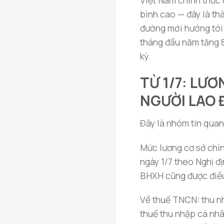
Việt Nam chính thức
bình cao — đây là th
đường mới hướng tới
tháng đầu năm tăng 8
kỳ.
TỪ 1/7: LƯ
NGƯỜI LAO 
Đây là nhóm tin quan 
Mức lương cơ sở chín
ngày 1/7 theo Nghị đ
BHXH cũng được điều
Về thuế TNCN: thu n
thuế thu nhập cá nhâ