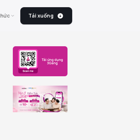
Tải xuống
thức