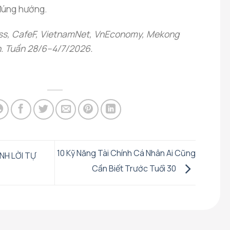
 đúng hướng.
ss, CafeF, VietnamNet, VnEconomy, Mekong
h. Tuần 28/6–4/7/2026.
10 Kỹ Năng Tài Chính Cá Nhân Ai Cũng
NH LỜI TỰ
Cần Biết Trước Tuổi 30