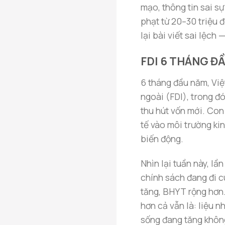
mạo, thông tin sai s
phạt từ 20–30 triệu 
lại bài viết sai lệch
FDI 6 THÁNG Đ
6 tháng đầu năm, Việ
ngoài (FDI), trong đ
thu hút vốn mới. Con
tế vào môi trường ki
biến động.
Nhìn lại tuần này, lầ
chính sách đang đi c
tăng, BHYT rộng hơn.
hơn cả vẫn là: liệu n
sống đang tăng không