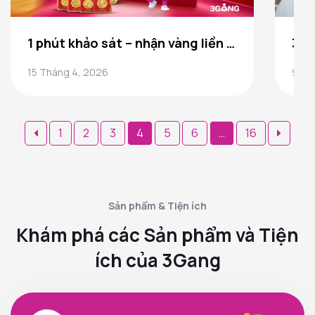
1 phút khảo sát – nhận vàng liền tay, bạn sẵn sàng tham gia chưa
15 Tháng 4, 2026
9 Th
Phân
1
2
3
4
5
6
…
16
trang
bài
viết
Sản phẩm & Tiện ích
Khám phá các Sản phẩm và Tiện
ích của 3Gang