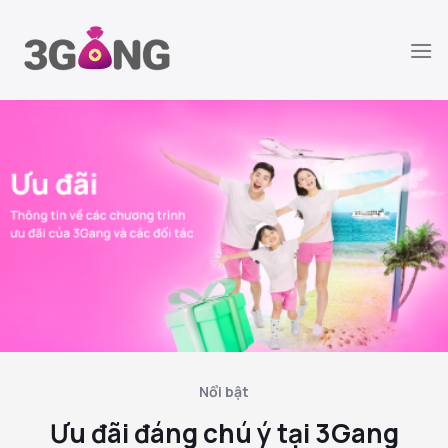
Chuyển
đến
nội
dung
Nổi bật
Ưu đãi đáng chú ý tại 3Gang