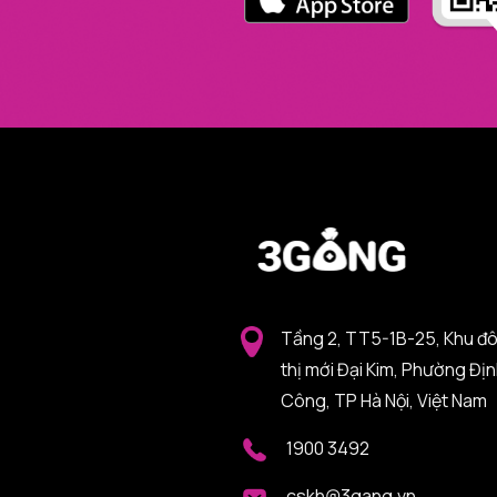
Tầng 2, TT5-1B-25, Khu đ
thị mới Đại Kim, Phường Đị
Công, TP Hà Nội, Việt Nam
1900 3492
cskh@3gang.vn