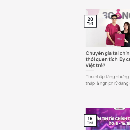
20
Th5
Chuyên gia tài chính
thói quen tích lũy 
Việt trẻ?
Thu nhập tăng nhưng t
thấp là nghịch lý đang d
18
Th5