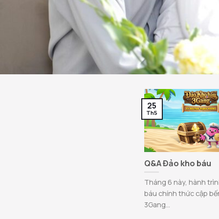
25
Th5
Q&A Đảo kho báu
Tháng 6 này, hành trì
báu chính thức cập b
3Gang...