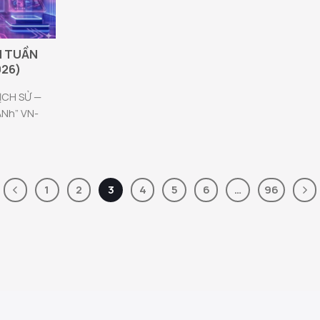
H TUẦN
026)
LỊCH SỬ —
ẠNh” VN-
1
2
3
4
5
6
…
96