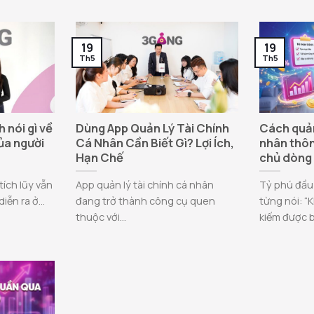
19
19
Th5
Th5
 nói gì về
Dùng App Quản Lý Tài Chính
Cách quản 
của người
Cá Nhân Cần Biết Gì? Lợi Ích,
nhân thôn
Hạn Chế
chủ dòng 
ích lũy vẫn
App quản lý tài chính cá nhân
Tỷ phú đầu 
iễn ra ở...
đang trở thành công cụ quen
từng nói: “
thuộc với...
kiếm được b