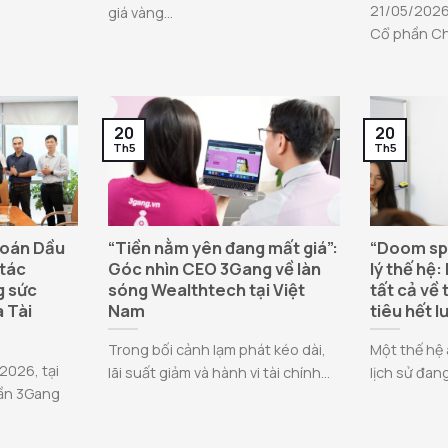
21/05/2026,
giá vàng...
Cổ phần Chứ
20
20
Th5
Th5
hoán Dầu
“Tiền nằm yên đang mất giá”:
“Doom sp
 tác
Góc nhìn CEO 3Gang về làn
lý thế hệ:
g sức
sóng Wealthtech tại Việt
tất cả về 
 Tài
Nam
tiêu hết l
Trong bối cảnh lạm phát kéo dài,
Một thế hệ 
2026, tại
lãi suất giảm và hành vi tài chính...
lịch sử đang
hần 3Gang