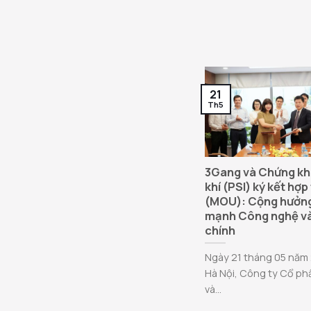
21
Th5
3Gang và Chứng k
khí (PSI) ký kết hợp
(MOU): Cộng hưởn
mạnh Công nghệ và
chính
Ngày 21 tháng 05 năm 
Hà Nội, Công ty Cổ p
và...