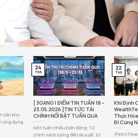
24
22
Th5
Th5
[ 3GANG | ĐIỂM TIN TUẦN 18 –
Khi Định 
23.05.2026 ]TIN TỨC TÀI
WealthTe
nh săn kho
CHÍNH NỔI BẬT TUẦN QUA
Thực Hóa 
Đi Cùng 
ến ứng dụng
Một tuần nhiều biến động. Từ
(PetroTime
chính sách lương đến lãi suất, từ