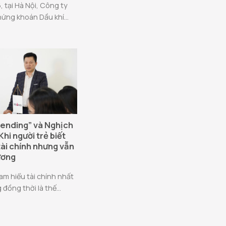
 tại Hà Nội, Công ty
ng khoán Dầu khí...
ending” và Nghịch
 Khi người trẻ biết
tài chính nhưng vẫn
ương
am hiểu tài chính nhất
 đồng thời là thế...