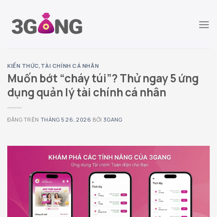
Chuyển
đến
nội
dung
KIẾN THỨC
,
TÀI CHÍNH CÁ NHÂN
Muốn bớt “cháy túi”? Thử ngay 5 ứng
dụng quản lý tài chính cá nhân
ĐĂNG TRÊN
THÁNG 5 26, 2026
BỞI
3GANG