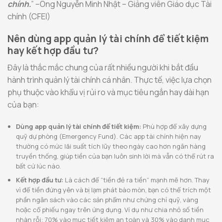
chính.
” –Ông Nguyễn Minh Nhật – Giảng viên Giáo dục Tài
chính (CFEI)
Nên dùng app quản lý tài chính để tiết kiệm
hay kết hợp đầu tư?
Đây là thắc mắc chung của rất nhiều người khi bắt đầu
hành trình quản lý tài chính cá nhân. Thực tế, việc lựa chọn
phụ thuộc vào khẩu vị rủi ro và mục tiêu ngắn hay dài hạn
của bạn:
Dùng app quản lý tài chính để tiết kiệm:
Phù hợp để xây dựng
quỹ dự phòng (Emergency Fund). Các app tài chính hiện nay
thường có mức lãi suất tích lũy theo ngày cao hơn ngân hàng
truyền thống, giúp tiền của bạn luôn sinh lời mà vẫn có thể rút ra
bất cứ lúc nào.
Kết hợp đầu tư:
Là cách để “tiền đẻ ra tiền” mạnh mẽ hơn. Thay
vì để tiền đứng yên và bị lạm phát bào mòn, bạn có thể trích một
phần ngân sách vào các sản phẩm như chứng chỉ quỹ, vàng
hoặc cổ phiếu ngay trên ứng dụng. Ví dụ như chia nhỏ số tiền
nhàn rỗi: 70% vào mục tiết kiệm an toàn và 30% vào danh mục