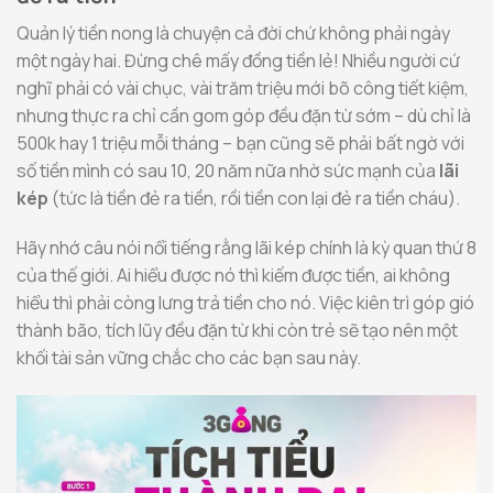
Quản lý tiền nong là chuyện cả đời chứ không phải ngày
một ngày hai. Đừng chê mấy đồng tiền lẻ! Nhiều người cứ
nghĩ phải có vài chục, vài trăm triệu mới bõ công tiết kiệm,
nhưng thực ra chỉ cần gom góp đều đặn từ sớm – dù chỉ là
500k hay 1 triệu mỗi tháng – bạn cũng sẽ phải bất ngờ với
số tiền mình có sau 10, 20 năm nữa nhờ sức mạnh của
lãi
kép
(tức là tiền đẻ ra tiền, rồi tiền con lại đẻ ra tiền cháu).
Hãy nhớ câu nói nổi tiếng rằng lãi kép chính là kỳ quan thứ 8
của thế giới. Ai hiểu được nó thì kiếm được tiền, ai không
hiểu thì phải còng lưng trả tiền cho nó. Việc kiên trì góp gió
thành bão, tích lũy đều đặn từ khi còn trẻ sẽ tạo nên một
khối tài sản vững chắc cho các bạn sau này.