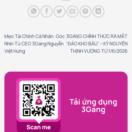
Mẹo Tài Chính Cá Nhân: Góc
3GANG CHÍNH THỨC RA MẮT
Nhìn Từ CEO 3Gang Nguyễn
“ĐẢO KHO BÁU” – KỶ NGUYÊN
Việt Hưng
THỊNH VƯỢNG TỪ 1/6/2026