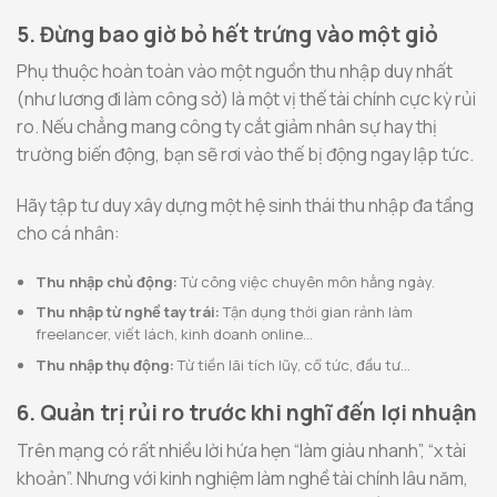
5. Đừng bao giờ bỏ hết trứng vào một giỏ
Phụ thuộc hoàn toàn vào một nguồn thu nhập duy nhất
(như lương đi làm công sở) là một vị thế tài chính cực kỳ rủi
ro. Nếu chẳng mang công ty cắt giảm nhân sự hay thị
trường biến động, bạn sẽ rơi vào thế bị động ngay lập tức.
Hãy tập tư duy xây dựng một hệ sinh thái thu nhập đa tầng
cho cá nhân:
Thu nhập chủ động:
Từ công việc chuyên môn hằng ngày.
Thu nhập từ nghề tay trái:
Tận dụng thời gian rảnh làm
freelancer, viết lách, kinh doanh online…
Thu nhập thụ động:
Từ tiền lãi tích lũy, cổ tức, đầu tư…
6. Quản trị rủi ro trước khi nghĩ đến lợi nhuận
Trên mạng có rất nhiều lời hứa hẹn “làm giàu nhanh”, “x tài
khoản”. Nhưng với kinh nghiệm làm nghề tài chính lâu năm,