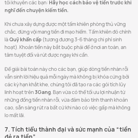
tôi khuyên các bạn:
Hãy học cách bảo vệ tiền trước khi
nghĩ đến chuyện kiếm tiền.
Khi chưa xây dựng được một tấm khiên phòng thủ vững
chắc, đừng vội mang tiền đi mạo hiểm. Tấm khiên đó chính
là
Quỹ khẩn cấp
(tương đương 3-6 tháng chi phí sinh
hoạt). Khoản tiền này bắt buộc phải để ở nơi an toàn, an
tâm tuyệt đối và rút được ngay khi cần.
Để giải bài toán này cho các bạn, giúp dòng tiền nhàn rỗi
vẫn sinh lời hiệu quả mỗi ngày mà không bị khóa cứng bởi
các kỳ hạn khắt khe, chúng tôi đã tạo ra các gói tích lũy
linh hoạt trên
3Gang
. Bạn vừa có thể tối ưu lợi nhuận từ
những đồng tiền nhàn rỗi, vừa đảm bảo tính thanh khoản
cao, sẵn sàng rút ra bất cứ khi nào có việc gấp mà không
lo mất lãi.
7. Tích tiểu thành đại và sức mạnh của “tiền
đẻ ra tiền”