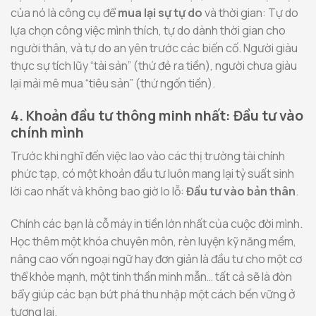
của nó là công cụ để
mua lại sự tự do
và thời gian: Tự do
lựa chọn công việc mình thích, tự do dành thời gian cho
người thân, và tự do an yên trước các biến cố. Người giàu
thực sự tích lũy “tài sản” (thứ đẻ ra tiền), người chưa giàu
lại mải mê mua “tiêu sản” (thứ ngốn tiền).
4. Khoản đầu tư thông minh nhất: Đầu tư vào
chính mình
Trước khi nghĩ đến việc lao vào các thị trường tài chính
phức tạp, có một khoản đầu tư luôn mang lại tỷ suất sinh
lời cao nhất và không bao giờ lo lỗ:
Đầu tư vào bản thân
.
Chính các bạn là cỗ máy in tiền lớn nhất của cuộc đời mình.
Học thêm một khóa chuyên môn, rèn luyện kỹ năng mềm,
nâng cao vốn ngoại ngữ hay đơn giản là đầu tư cho một cơ
thể khỏe mạnh, một tinh thần minh mẫn… tất cả sẽ là đòn
bẩy giúp các bạn bứt phá thu nhập một cách bền vững ở
tương lai.