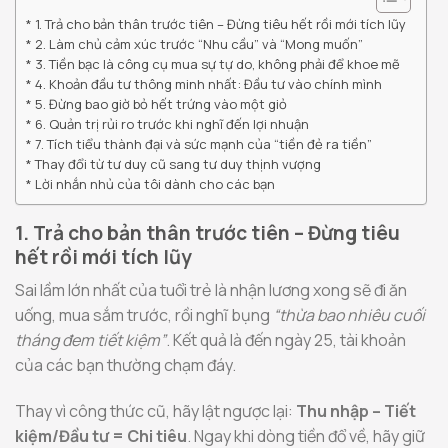
1. Trả cho bản thân trước tiên – Đừng tiêu hết rồi mới tích lũy
2. Làm chủ cảm xúc trước “Nhu cầu” và “Mong muốn”
3. Tiền bạc là công cụ mua sự tự do, không phải để khoe mẽ
4. Khoản đầu tư thông minh nhất: Đầu tư vào chính mình
5. Đừng bao giờ bỏ hết trứng vào một giỏ
6. Quản trị rủi ro trước khi nghĩ đến lợi nhuận
7. Tích tiểu thành đại và sức mạnh của “tiền đẻ ra tiền”
Thay đổi từ tư duy cũ sang tư duy thịnh vượng
Lời nhắn nhủ của tôi dành cho các bạn
1. Trả cho bản thân trước tiên – Đừng tiêu
hết rồi mới tích lũy
Sai lầm lớn nhất của tuổi trẻ là nhận lương xong sẽ đi ăn
uống, mua sắm trước, rồi nghĩ bụng
“thừa bao nhiêu cuối
tháng đem tiết kiệm”
. Kết quả là đến ngày 25, tài khoản
của các bạn thường chạm đáy.
Thay vì công thức cũ, hãy lật ngược lại:
Thu nhập – Tiết
kiệm/Đầu tư = Chi tiêu
. Ngay khi dòng tiền đổ về, hãy giữ