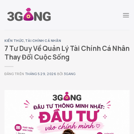
Chuyển
đến
nội
dung
KIẾN THỨC
,
TÀI CHÍNH CÁ NHÂN
7 Tư Duy Về Quản Lý Tài Chính Cá Nhân
Thay Đổi Cuộc Sống
ĐĂNG TRÊN
THÁNG 5 29, 2026
BỞI
3GANG