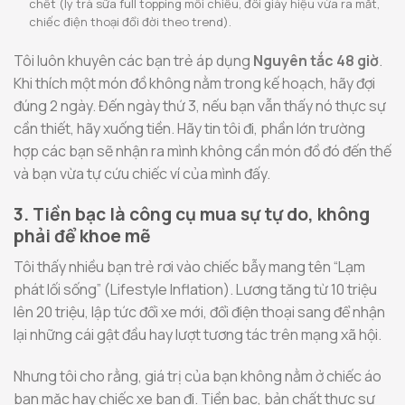
chết (ly trà sữa full topping mỗi chiều, đôi giày hiệu vừa ra mắt,
chiếc điện thoại đổi đời theo trend).
Tôi luôn khuyên các bạn trẻ áp dụng
Nguyên tắc 48 giờ
.
Khi thích một món đồ không nằm trong kế hoạch, hãy đợi
đúng 2 ngày. Đến ngày thứ 3, nếu bạn vẫn thấy nó thực sự
cần thiết, hãy xuống tiền. Hãy tin tôi đi, phần lớn trường
hợp các bạn sẽ nhận ra mình không cần món đồ đó đến thế
và bạn vừa tự cứu chiếc ví của mình đấy.
3. Tiền bạc là công cụ mua sự tự do, không
phải để khoe mẽ
Tôi thấy nhiều bạn trẻ rơi vào chiếc bẫy mang tên “Lạm
phát lối sống” (Lifestyle Inflation). Lương tăng từ 10 triệu
lên 20 triệu, lập tức đổi xe mới, đổi điện thoại sang để nhận
lại những cái gật đầu hay lượt tương tác trên mạng xã hội.
Nhưng tôi cho rằng, giá trị của bạn không nằm ở chiếc áo
bạn mặc hay chiếc xe bạn đi. Tiền bạc, bản chất thực sự