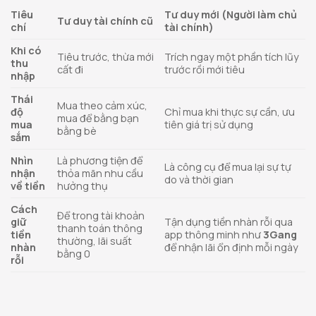
Tiêu
Tư duy mới (Người làm chủ
Tư duy tài chính cũ
chí
tài chính)
Khi có
Tiêu trước, thừa mới
Trích ngay một phần tích lũy
thu
cất đi
trước rồi mới tiêu
nhập
Thái
Mua theo cảm xúc,
độ
Chỉ mua khi thực sự cần, ưu
mua để bằng bạn
mua
tiên giá trị sử dụng
bằng bè
sắm
Nhìn
Là phương tiện để
Là công cụ để mua lại sự tự
nhận
thỏa mãn nhu cầu
do và thời gian
về tiền
hưởng thụ
Cách
Để trong tài khoản
giữ
Tận dụng tiền nhàn rỗi qua
thanh toán thông
tiền
app thông minh như
3Gang
thường, lãi suất
nhàn
để nhận lãi ổn định mỗi ngày
bằng 0
rỗi