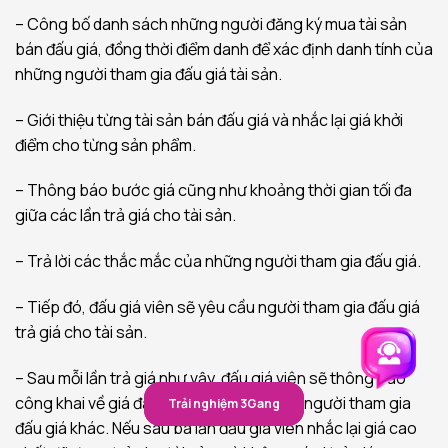
– Công bố danh sách những người đăng ký mua tài sản
bán đấu giá, đồng thời điểm danh để xác định danh tính của
những người tham gia đấu giá tài sản.
– Giới thiệu từng tài sản bán đấu giá và nhắc lại giá khởi
điểm cho từng sản phẩm.
– Thông báo bước giá cũng như khoảng thời gian tối đa
giữa các lần trả giá cho tài sản.
– Trả lời các thắc mắc của những người tham gia đấu giá.
– Tiếp đó, đấu giá viên sẽ yêu cầu người tham gia đấu giá
trả giá cho tài sản.
– Sau mỗi lần trả giá như vậy, đấu giá viên sẽ thông báo
công khai về giá đã trả cho những người người tham gia
Trải nghiệm 3Gang
Trải nghiệm 3Gang
đấu giá khác. Nếu sau ba lần đấu giá viên nhắc lại giá cao