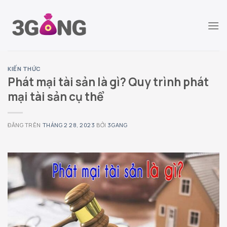
Chuyển
đến
nội
dung
KIẾN THỨC
Phát mại tài sản là gì? Quy trình phát
mại tài sản cụ thể
ĐĂNG TRÊN
THÁNG 2 28, 2023
BỞI
3GANG