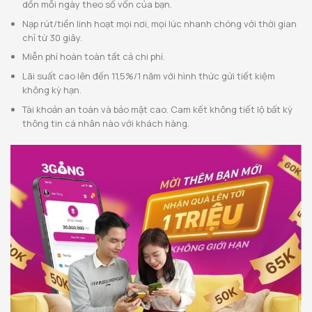
dồn mỗi ngày theo số vốn của bạn.
Nạp rút/tiền linh hoạt mọi nơi, mọi lúc nhanh chóng với thời gian
chỉ từ 30 giây.
Miễn phí hoàn toàn tất cả chi phí.
Lãi suất cao lên đến 11,5%/1 năm với hình thức gửi tiết kiệm
không kỳ hạn.
Tài khoản an toàn và bảo mật cao. Cam kết không tiết lộ bất kỳ
thông tin cá nhân nào với khách hàng.