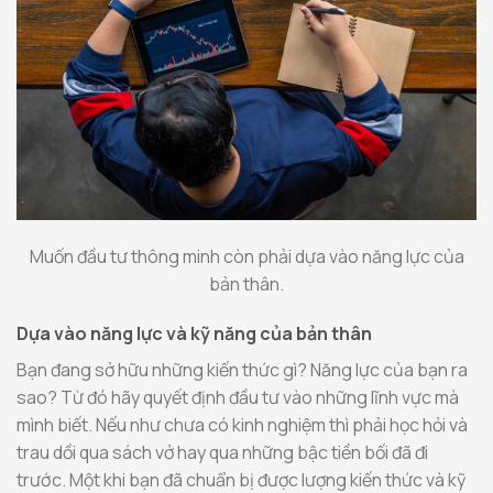
Muốn đầu tư thông minh còn phải dựa vào năng lực của
bản thân.
Dựa vào năng lực và kỹ năng của bản thân
Bạn đang sở hữu những kiến thức gì? Năng lực của bạn ra
sao? Từ đó hãy quyết định đầu tư vào những lĩnh vực mà
mình biết. Nếu như chưa có kinh nghiệm thì phải học hỏi và
trau dồi qua sách vở hay qua những bậc tiền bối đã đi
trước. Một khi bạn đã chuẩn bị được lượng kiến thức và kỹ