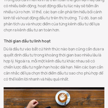
có nhiều biến động, hoạt động đầu tư lúc này sẽ tiềm ẩn
nhiều rủi ro hơn. Vì thế, các bạn cần phải tìm hiểu bối cảnh
kinh tế và hoạt động đầu tư trên thị trường. Từ đó, bạn sẽ
phân tích ưu và nhược điểm của từng kênh đầu tư để lựa
chọn ra kênh đầu tư an toàn hơn.
Thời gian đầu tư linh hoạt
Dù là đầu tư vào bất cứ hình thức nào bạn cũng cần đưa ra
quyết định đầu tư trong khoảng thời gian bao nhiêu lâu là
hợp lý. Ngoài ra, mỗi một kênh đầu tư khác nhau sẽ có
chiến lược đầu tư ngắn hạn hoặc dài hạn. Nên các bạn cần
cân nhắc để lựa chọn thời điểm đầu tư sao cho phù hợp để
có thể kiếm lời nhanh và hiệu quả nhất.