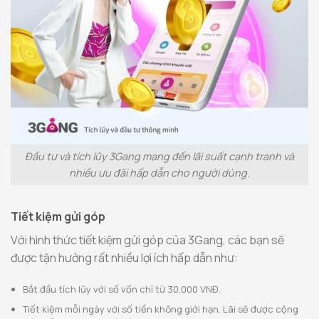
Đầu tư và tích lũy 3Gang mang đến lãi suất cạnh tranh và
nhiều ưu đãi hấp dẫn cho người dùng.
Tiết kiệm gửi góp
Với hình thức tiết kiệm gửi góp của 3Gang, các bạn sẽ
được tận hưởng rất nhiều lợi ích hấp dẫn như:
Bắt đầu tích lũy với số vốn chỉ từ 30,000 VNĐ.
Tiết kiệm mỗi ngày với số tiền không giới hạn. Lãi sẽ được cộng