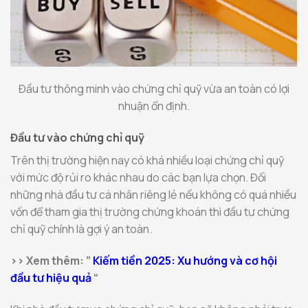
Đầu tư thông minh vào chứng chỉ quỹ vừa an toàn có lợi
nhuận ổn định.
Đầu tư vào chứng chỉ quỹ
Trên thị trường hiện nay có khá nhiều loại chứng chỉ quỹ
với mức độ rủi ro khác nhau do các bạn lựa chọn. Đối
những nhà đầu tư cá nhân riêng lẻ nếu không có quá nhiều
vốn để tham gia thị trường chứng khoán thì đầu tư chứng
chỉ quỹ chính là gợi ý an toàn.
>> Xem thêm: ”
Kiếm tiền 2025: Xu hướng và cơ hội
đầu tư hiệu quả
“