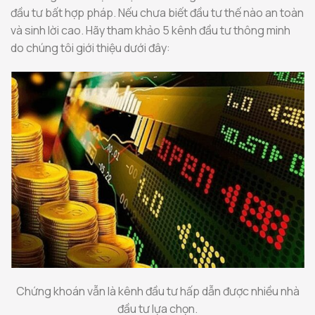
đầu tư bất hợp pháp. Nếu chưa biết đầu tư thế nào an toàn
và sinh lời cao. Hãy tham khảo 5 kênh đầu tư thông minh
do chúng tôi giới thiệu dưới đây:
Chứng khoán vẫn là kênh đầu tư hấp dẫn được nhiều nhà
đầu tư lựa chọn.