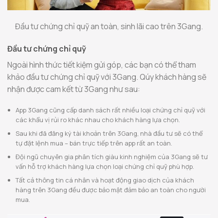
Đầu tư chứng chỉ quỹ an toàn, sinh lãi cao trên 3Gang.
Đầu tư chứng chỉ quỹ
Ngoài hình thức tiết kiệm gửi góp, các bạn có thể tham
khảo đầu tư chứng chỉ quỹ với 3Gang. Qúy khách hàng sẽ
nhận được cam kết từ 3Gang như sau:
App 3Gang cũng cấp danh sách rất nhiều loại chứng chỉ quỹ với
các khẩu vị rủi ro khác nhau cho khách hàng lựa chọn.
Sau khi đã đăng ký tài khoản trên 3Gang, nhà đầu tư sẽ có thể
tự đặt lệnh mua – bán trực tiếp trên app rất an toàn.
Đội ngũ chuyên gia phân tích giàu kinh nghiệm của 3Gang sẽ tư
vấn hỗ trợ khách hàng lựa chọn loại chứng chỉ quỹ phù hợp.
Tất cả thông tin cá nhân và hoạt động giao dịch của khách
hàng trên 3Gang đều được bảo mật đảm bảo an toàn cho người
mua.