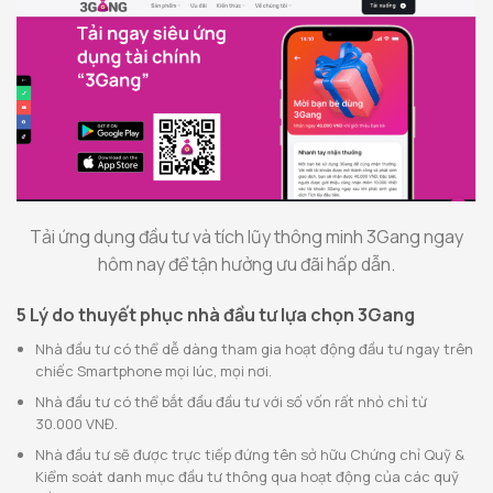
Tải ứng dụng đầu tư và tích lũy thông minh 3Gang ngay
hôm nay để tận hưởng ưu đãi hấp dẫn.
5 Lý do thuyết phục nhà đầu tư lựa chọn 3Gang
Nhà đầu tư có thể dễ dàng tham gia hoạt động đầu tư ngay trên
chiếc Smartphone mọi lúc, mọi nơi.
Nhà đầu tư có thể bắt đầu đầu tư với số vốn rất nhỏ chỉ từ
30.000 VNĐ.
Nhà đầu tư sẽ được trực tiếp đứng tên sở hữu Chứng chỉ Quỹ &
Kiểm soát danh mục đầu tư thông qua hoạt động của các quỹ