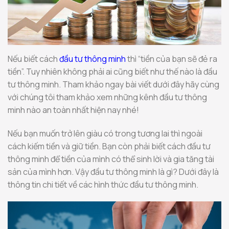
Nếu biết cách
đầu tư thông minh
thì “tiền của bạn sẽ đẻ ra
tiền”. Tuy nhiên không phải ai cũng biết như thế nào là đầu
tư thông minh. Tham khảo ngay bài viết dưới đây hãy cùng
với chúng tôi tham khảo xem những kênh đầu tư thông
minh nào an toàn nhất hiện nay nhé!
Nếu bạn muốn trở lên giàu có trong tương lai thì ngoài
cách kiếm tiền và giữ tiền. Bạn còn phải biết cách đầu tư
thông minh để tiền của mình có thể sinh lời và gia tăng tài
sản của mình hơn. Vậy đầu tư thông minh là gì? Dưới đây là
thông tin chi tiết về các hình thức đầu tư thông minh.