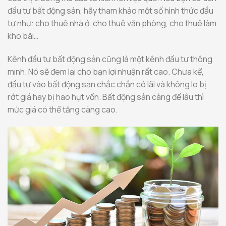
đầu tư bất động sản, hãy tham khảo một số hình thức đầu
tư như: cho thuê nhà ở, cho thuê văn phòng, cho thuê làm
kho bãi…
Kênh đầu tư bất động sản cũng là một kênh đầu tư thông
minh. Nó sẽ đem lại cho bạn lợi nhuận rất cao. Chưa kể,
đầu tư vào bất động sản chắc chắn có lãi và không lo bị
rớt giá hay bị hao hụt vốn. Bất động sản càng để lâu thì
mức giá có thể tăng càng cao.