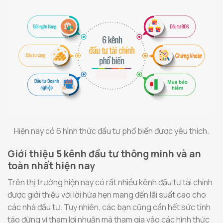
Hiện nay có 6 hình thức đầu tư phổ biến được yêu thích.
Giới thiệu 5 kênh đầu tư thông minh và an
toàn nhất hiện nay
Trên thị trường hiện nay có rất nhiều kênh đầu tư tài chính
được giới thiệu với lời hứa hẹn mang đến lãi suất cao cho
các nhà đầu tư. Tuy nhiên, các bạn cũng cần hết sức tỉnh
táo đừng vì tham lợi nhuận mà tham gia vào các hình thức