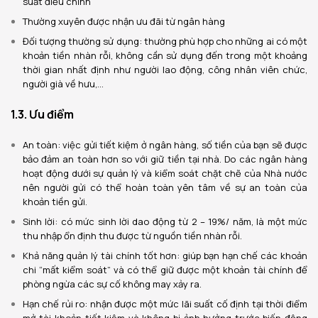
suất điều chỉnh
Thường xuyên được nhận ưu đãi từ ngân hàng
Đối tượng thường sử dụng: thường phù hợp cho những ai có một
khoản tiền nhàn rỗi, không cần sử dụng đến trong một khoảng
thời gian nhất định như người lao động, công nhân viên chức,
người già về hưu,…
1.3. Ưu điểm
An toàn: việc gửi tiết kiệm ở ngân hàng, số tiền của bạn sẽ được
bảo đảm an toàn hơn so với giữ tiền tại nhà. Do các ngân hàng
hoạt động dưới sự quản lý và kiểm soát chặt chẽ của Nhà nước
nên người gửi có thể hoàn toàn yên tâm về sự an toàn của
khoản tiền gửi.
Sinh lời: có mức sinh lời dao động từ 2 – 19%/ năm, là một mức
thu nhập ổn định thu được từ nguồn tiền nhàn rỗi.
Khả năng quản lý tài chính tốt hơn: giúp bạn hạn chế các khoản
chi “mất kiểm soát” và có thể giữ được một khoản tài chính để
phòng ngừa các sự cố không may xảy ra.
Hạn chế rủi ro: nhận được một mức lãi suất cố định tại thời điểm
mở tài khoản tiết kiệm và không bị ảnh hưởng trước biến động