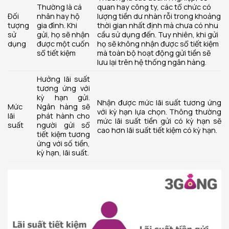
Thường là cá
quan hay công ty, các tổ chức có
Đối
nhân hay hộ
lượng tiền dư nhàn rỗi trong khoảng
tượng
gia đình. Khi
thời gian nhất định mà chưa có nhu
sử
gửi, họ sẽ nhận
cầu sử dụng đến. Tuy nhiên, khi gửi
dụng
được một cuốn
họ sẽ không nhận được sổ tiết kiệm
sổ tiết kiệm
mà toàn bộ hoạt động gửi tiền sẽ
lưu lại trên hệ thống ngân hàng.
Hưởng lãi suất
tương ứng với
kỳ hạn gửi.
Nhận được mức lãi suất tương ứng
Mức
Ngân hàng sẽ
với kỳ hạn lựa chọn. Thông thường
lãi
phát hành cho
mức lãi suất tiền gửi có kỳ hạn sẽ
suất
người gửi sổ
cao hơn lãi suất tiết kiệm có kỳ hạn.
tiết kiệm tương
ứng với số tiền,
kỳ hạn, lãi suất.