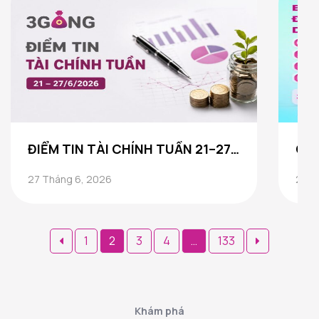
ĐIỂM TIN TÀI CHÍNH TUẦN 21–27/6/2026
27 Tháng 6, 2026
25 T
Phân
1
2
3
4
…
133
trang
bài
viết
Khám phá