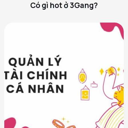
Có gì hot ở 3Gang?