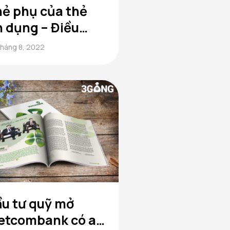
ẻ phụ của thẻ
n dụng – Điều
ện và những lưu ý
Tháng 8, 2022
i làm thẻ phụ
u tư quỹ mở
etcombank có an