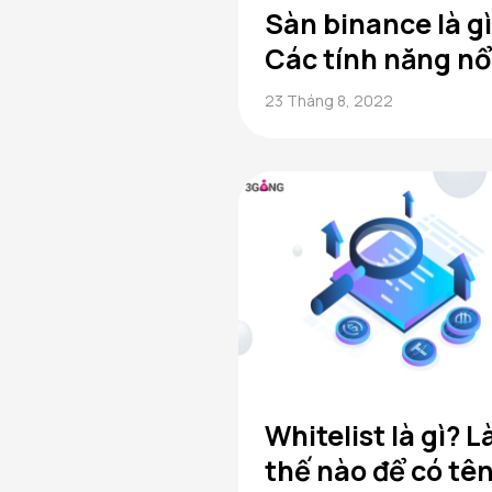
Sàn binance là g
Các tính năng nổ
bật của sàn
23 Tháng 8, 2022
Binance
Whitelist là gì? 
thế nào để có tê