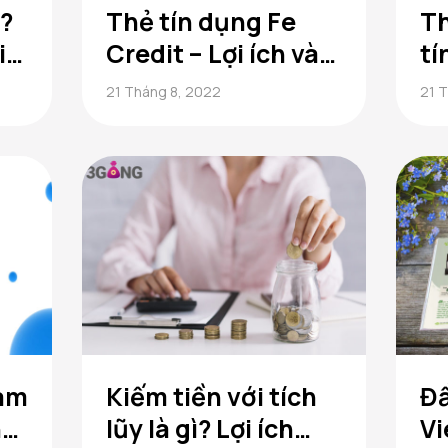
ì?
Thẻ tín dụng Fe
Th
i
Credit – Lợi ích và
tí
hướng dẫn cách sử
ki
21 Tháng 8, 2022
21 
dụng Fe Credit
kh
hiệu quả
Làm
Kiếm tiền với tích
Đầ
n
lũy là gì? Lợi ích
Vi