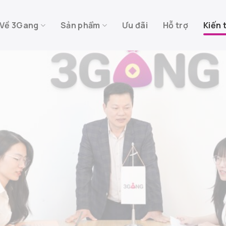
Về 3Gang
Sản phẩm
Ưu đãi
Hỗ trợ
Kiến 
Kiến thức
 các kiến thức và thông tin mới nhất về thị trường đầu tư 