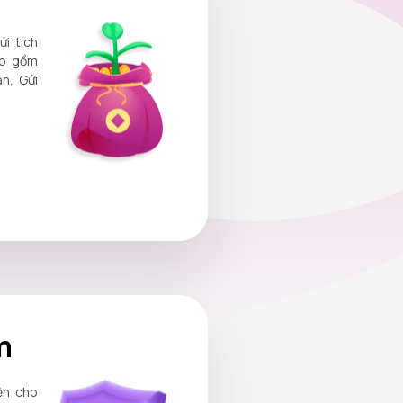
ửi tích
ao gồm
n, Gửi
m
ện cho