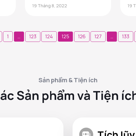
của kiếm tiền với
to
19 Tháng 8, 2022
19 
tích lũy
hân
1
…
123
124
125
126
127
…
133
rang
i
ết
Sản phẩm & Tiện ích
ác Sản phẩm và Tiện íc
Tích lũy