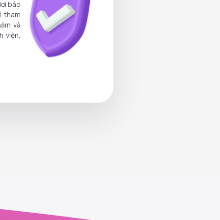
lợi bảo
hí tham
/năm và
h viện,