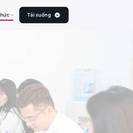
Tải xuống
thức
tài chính