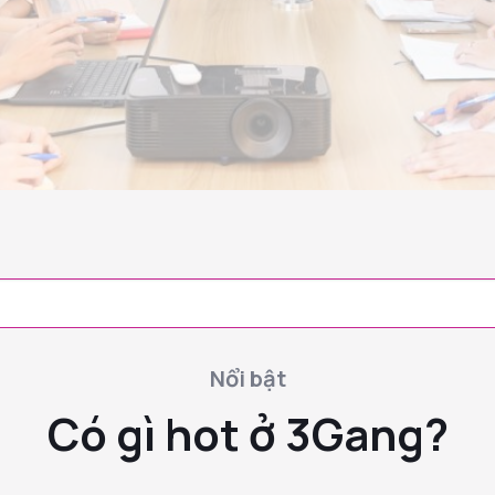
Nổi bật
Có gì hot ở 3Gang?