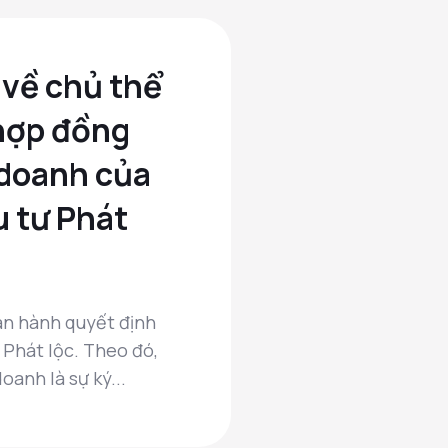
 về chủ thể
Tháng 8 19, 2022
 hợp đồng
Whitelist
 doanh của
nào để c
 tư Phát
sách Whi
Whitelist là mộ
với cộng đồng đ
an hành quyết định
án đều có danh s
 Phát lộc. Theo đó,
anh là sự ký...