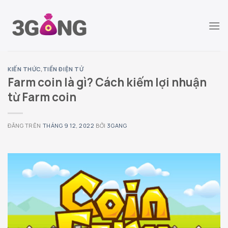
Chuyển
đến
nội
dung
KIẾN THỨC
,
TIỀN ĐIỆN TỬ
Farm coin là gì? Cách kiếm lợi nhuận
từ Farm coin
ĐĂNG TRÊN
THÁNG 9 12, 2022
BỞI
3GANG