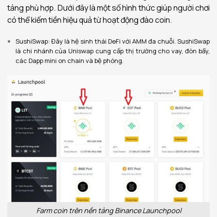
tảng phù hợp. Dưới đây là một số hình thức giúp người chơi
có thể kiếm tiền hiệu quả từ hoạt động đào coin.
SushiSwap: Đây là hệ sinh thái DeFi với AMM đa chuỗi. SushiSwap
là chi nhánh của Uniswap cung cấp thị trường cho vay, đòn bẩy,
các Dapp mini on chain và bệ phóng.
Farm coin trên nền tảng Binance Launchpool