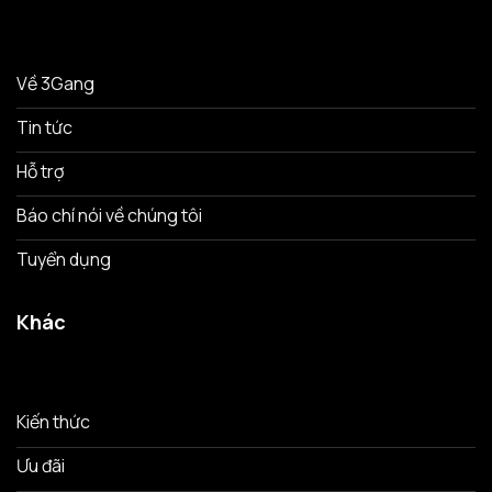
Về 3Gang
Tin tức
Hỗ trợ
Báo chí nói về chúng tôi
Tuyển dụng
Khác
Kiến thức
Ưu đãi