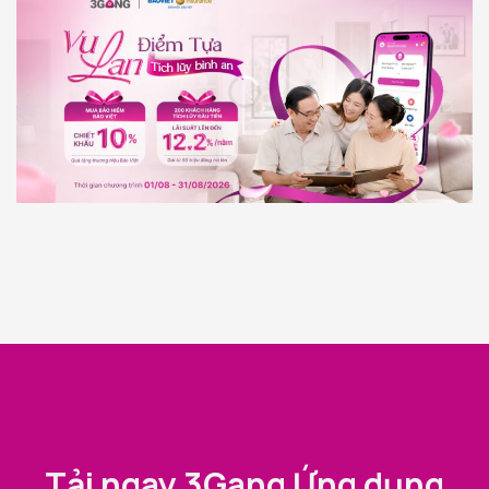
Tải ngay 3Gang Ứng dụng