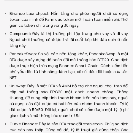
Binance Launchpool: Nền tảng cho phép người chơi sử dụng
token của mình để Farm các token mới, hoàn toàn miễn phí. Thời
gian có token chỉ trong vòng 30 ngày.
Compound:
Đây là thị trường phi tập trung cho vay và đi vay.
Người chơi thường sẽ được trả lãi suất kép khi đào coin ở nền
tảng này.
PancakeSwap:
So với các nền tảng khác, PancakeSwap là một
DEX được xây dựng để hoán đổi mã thông báo BEP20. Giao dịch
được thực hiện trên mạng Binance Smart Chain. Cách kiếm tiền
chủ yếu đến từ tính năng đánh bạc, xổ số, đấu đội hoặc sưu tầm
NFT.
Uniswap: Đây là một DEX và AMM hỗ trợ cho người chơi trao đổi
cặp mã thông báo ERC20 một cách nhanh chóng. Thông
thường, để cung cấp tính thanh khoản trên nền tảng này, người
sử dụng cần đặt cược cả hai bên của nhóm thanh khoản. Tỷ lệ
đặt cược là 50/50. Đổi lại, người chơi sẽ kiếm được một tỷ lệ phí
giao dịch và mã thông báo quản trị UNI.
Curve Finance:
Đây là sàn DEX trao đổi stablecoin. Phí giao dịch
của sàn này thấp. Cùng với đó, tỷ lệ trượt giá cũng thấp. Các