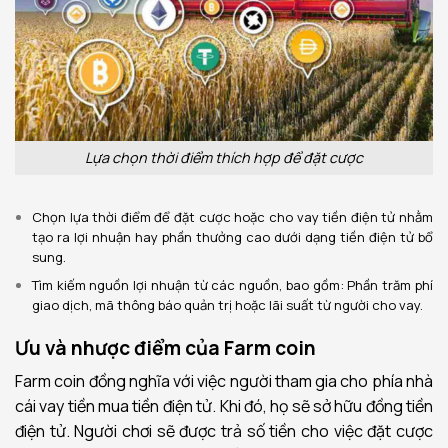
Lựa chọn thời điểm thích hợp để đặt cược
Chọn lựa thời điểm để đặt cược hoặc cho vay tiền điện tử nhằm
tạo ra lợi nhuận hay phần thưởng cao dưới dạng tiền điện tử bổ
sung.
Tìm kiếm nguồn lợi nhuận từ các nguồn, bao gồm: Phần trăm phí
giao dịch, mã thông báo quản trị hoặc lãi suất từ ​​người cho vay.
Ưu và nhược điểm của Farm coin
Farm coin đồng nghĩa với việc người tham gia cho phía nhà
cái vay tiền mua tiền điện tử. Khi đó, họ sẽ sở hữu đồng tiền
điện tử. Người chơi sẽ được trả số tiền cho việc đặt cược