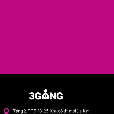
Tầng 2, TT5-1B-25, Khu đô thị mới Đại Kim,