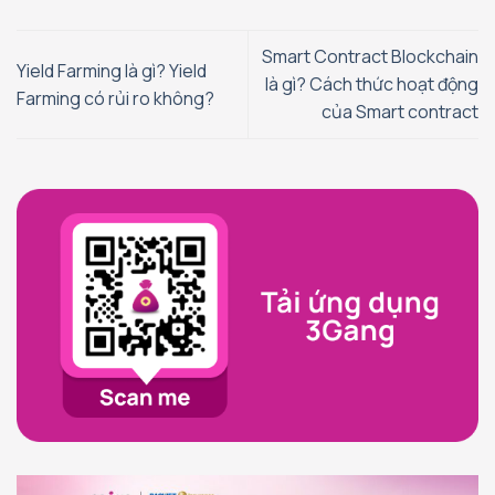
Smart Contract Blockchain
Yield Farming là gì? Yield
là gì? Cách thức hoạt động
Farming có rủi ro không?
của Smart contract