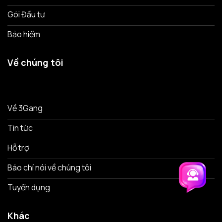
Gói Đầu tư
Bảo hiểm
Về chúng tôi
Về 3Gang
Tin tức
Hỗ trợ
Báo chí nói về chúng tôi
Tuyển dụng
Trải nghiệm 3Gang
Trải nghiệm 3Gang
Khác