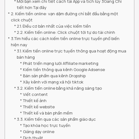
Mời bạn xem chi tiết cách tải App và tích lũy 3Gang Chi
tiết hơn Tại đây
2. Kiếm tiền online: vạn dặm đường chỉ bắt đầu bằng một
click chuột
2.1. Điều cơ bản nhất của việc kiếm tiền
2.2. Kiếm tiền online: Click chuột tới tự do tài chính
3.Tìm hiểu các cách kiếm tiền online trực tuyến phổ biến
hiện nay
3.1. Kiếm tiền online trực tuyến thông qua hoạt động mua
bán hàng
Phát triển mạng lưới Affiliate marketing
Kiếm tiền thông qua kênh Google Adsense
Bán sản phẩm qua kênh Dropship
Xây kênh với mạng xã hội tiktok
3.2. Kiếm tiền online bằng khả năng sáng tạo
Viết content
Thiết kế ảnh
Thiết kế website
Thiết kế và bán phần mềm
3.3. Kiếm tiền qua các sản phẩm giáo dục
Tạo khóa học trực tuyến
Giảng dạy online
Dịch thuật