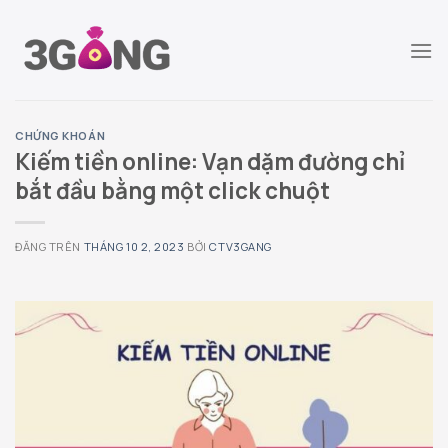
Chuyển
đến
nội
dung
CHỨNG KHOÁN
Kiếm tiền online: Vạn dặm đường chỉ
bắt đầu bằng một click chuột
ĐĂNG TRÊN
THÁNG 10 2, 2023
BỞI
CTV3GANG