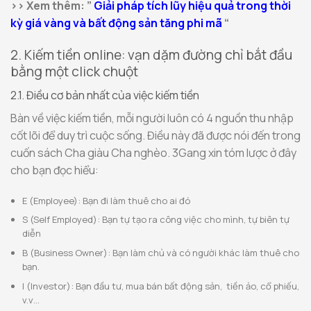
>> Xem thêm: ”
Giải pháp tích lũy hiệu quả trong thời
kỳ giá vàng và bất động sản tăng phi mã
“
2. Kiếm tiền online: vạn dặm đường chỉ bắt đầu
bằng một click chuột
2.1. Điều cơ bản nhất của việc kiếm tiền
Bàn về việc kiếm tiền, mỗi người luôn có 4 nguồn thu nhập
cốt lõi để duy trì cuộc sống. Điều này đã được nói đến trong
cuốn sách Cha giàu Cha nghèo. 3Gang xin tóm lược ở đây
cho bạn đọc hiểu:
E (Employee): Bạn đi làm thuê cho ai đó
S (Self Employed): Bạn tự tạo ra công việc cho mình, tự biên tự
diễn
B (Business Owner): Bạn làm chủ và có người khác làm thuê cho
bạn.
I (Investor): Bạn đầu tư, mua bán bất động sản, tiền ảo, cổ phiếu,
v.v…