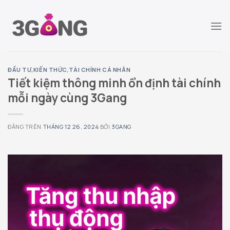
Chuyển
đến
nội
dung
ĐẦU TƯ
,
KIẾN THỨC
,
TÀI CHÍNH CÁ NHÂN
Tiết kiệm thông minh ổn định tài chính
mỗi ngày cùng 3Gang
ĐĂNG TRÊN
THÁNG 12 26, 2024
BỞI
3GANG