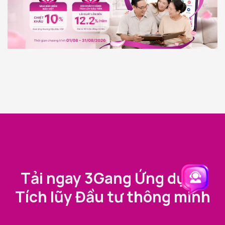
Tải ngay 3Gang Ứng dụng
Tích lũy Đầu tư thông minh
Trải nghiệm 3Gang
Trải nghiệm 3Gang