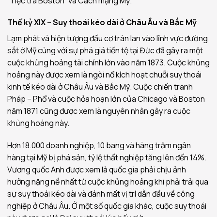
“Tiệc trà Boston” và Cách mạng Mỹ.
Thế kỷ XIX – Suy thoái kéo dài ở Châu Âu và Bắc Mỹ
Lạm phát và hiện tượng đầu cơ tràn lan vào lĩnh vực đường
sắt ở Mỹ cùng với sự phá giá tiền tệ tại Đức đã gây ra một
cuộc khủng hoảng tài chính lớn vào năm 1873. Cuộc khủng
hoảng này được xem là ngòi nổ kích hoạt chuỗi suy thoái
kinh tế kéo dài ở Châu Âu và Bắc Mỹ. Cuộc chiến tranh
Pháp – Phổ và cuộc hỏa hoạn lớn của Chicago và Boston
năm 1871 cũng được xem là nguyên nhân gây ra cuộc
khủng hoảng này.
Hơn 18.000 doanh nghiệp, 10 bang và hàng trăm ngân
hàng tại Mỹ bị phá sản, tỷ lệ thất nghiệp tăng lên đến 14%.
Vương quốc Anh được xem là quốc gia phải chịu ảnh
hưởng nặng nề nhất từ cuộc khủng hoảng khi phải trải qua
sự suy thoái kéo dài và đánh mất vị trí dẫn đầu về công
nghiệp ở Châu Âu. Ở một số quốc gia khác, cuộc suy thoái