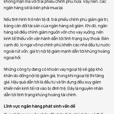
không mặn mà với trái phiếu chính phủ nữa. Vậy nên, các
ngân hàng sẽ là bên phải mua lại.
Nếu tình hình trở nên tệ đi, trái phiếu chính phủ giảm giá trị,
bảng cân đối tài sản của ngân hàng sẽ giảm. Khi đó, ngân
hàng sẽ điều chỉnh giảm nguồn vốn cho vay xuống, nền
kinh tế thiếu vốn vận hành dẫn tới tình trạng suy thoái. Bên
cạnh đó, lo ngại vỡ nợ chính phủ khiến các nhà đầu tư nước
ngoài rút vốn, giá trị nội tệ giảm mạnh dẫn tới khủng hoảng
ngoại hối.
Những công ty đang có khoản vay ngoại tệ sẽ gặp khó
khăn do đồng nội tệ giảm giá, trong khi ngoại tệ thì tăng
giá. Hậu quả dẫn tới là đầu tư và tín dụng đều suy giảm
khiến nền kinh tế rơi vào bị đình trệ. Đây là nguyên nhân
dẫn tới tình trạng khủng hoảng tài chính.
Lĩnh vực ngân hàng phát sinh vấn đề