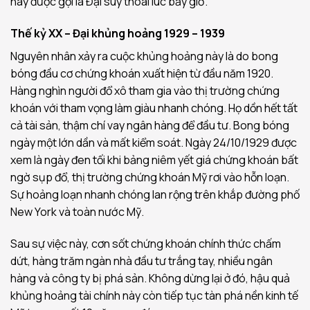
này được gọi là Đại suy thoái lúc bấy giờ.
Thế kỷ XX – Đại khủng hoảng 1929 – 1939
Nguyên nhân xảy ra cuộc khủng hoảng này là do bong
bóng đầu cơ chứng khoán xuất hiện từ đầu năm 1920.
Hàng nghìn người đổ xô tham gia vào thị trường chứng
khoán với tham vọng làm giàu nhanh chóng. Họ dồn hết tất
cả tài sản, thậm chí vay ngân hàng để đầu tư. Bong bóng
ngày một lớn dần và mất kiểm soát. Ngày 24/10/1929 được
xem là ngày đen tối khi bảng niêm yết giá chứng khoán bất
ngờ sụp đổ, thị trường chứng khoán Mỹ rơi vào hỗn loạn.
Sự hoảng loạn nhanh chóng lan rộng trên khắp đường phố
New York và toàn nước Mỹ.
Sau sự việc này, cơn sốt chứng khoán chính thức chấm
dứt, hàng trăm ngàn nhà đầu tư trắng tay, nhiều ngân
hàng và công ty bị phá sản. Không dừng lại ở đó, hậu quả
khủng hoảng tài chính này còn tiếp tục tàn phá nền kinh tế