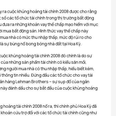
 ra cuộc khủng hoảng tài chính 2008 được cho rằng
t số các tổ chức tài chính trong thị trường bất động
đầu đưa ra những khoản vay thế chấp mạo hiểm với mục
ời mua bất động sản. Hình thức vay thế chấp này
mua nhà có mức thu nhập thấp, mức độ rủi ro cho
 là sự bùng nổ bong bóng nhà đất tại Hoa Kỳ.
cuộc khủng hoảng tài chính 2008 đó chính là do sự
 của những sản phẩm tài chính có kiểu săn mồi,
ợng người mua nhà có thu nhập thấp, hiểu biết kém,
 thông tin nhiều. Đứng đầu các tổ chức cho vay tài
ngân hàng Lehman Brothers – sự sụp đổ của ngân
này đánh dấu cho sự bắt đầu của cuộc khủng hoảng
 hoảng tài chính 2008 nổ ra, thì chính phủ Hoa Kỳ đã
g khoản cứu trợ đối với các tổ chức tài chính cũng như