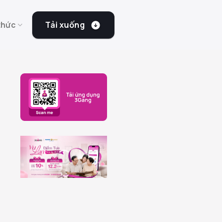
Tải xuống
thức