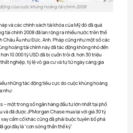
 động của cuộc khủng hoảng tài chính 2008
pháp và các chính sách tài khóa của Mỹ đó đã quá
 tài chính 2008 đã lan rộng ra nhiều nước trên thế
minh Châu Âu như Đức, Anh, Pháp cũng như một số các
ủng hoảng tài chính này đã tác động không nhỏ đến
 hơn 10.000 tỷ USD đã bị cuốn trôi đi, hơn 30 triệu
 thất nghiệp, tỷ lệ vô gia cư và tự tử ngày càng gia
hiều những tác động tiêu cực do cuộc khủng hoảng
ra như:
 – một trong số ngân hàng đầu tư lớn nhất tại phố
ứu và đã được JPMorgan Chase mua lại với giá 30 tỷ
 vay cầm cố khác cũng đã phải buộc tuyên bố phá
 gọi đây là “cơn sóng thần thế kỷ”.