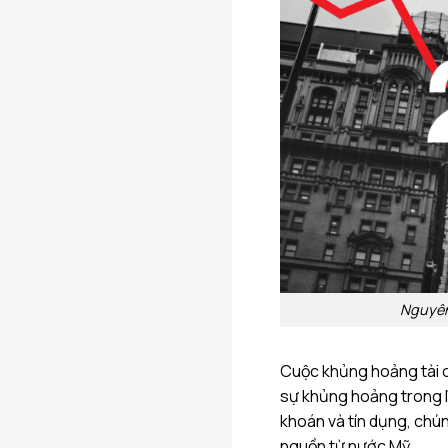
Nguyên
Cuộc khủng hoảng tài c
sự khủng hoảng trong l
khoán và tín dụng, chún
nguồn từ nước Mỹ.