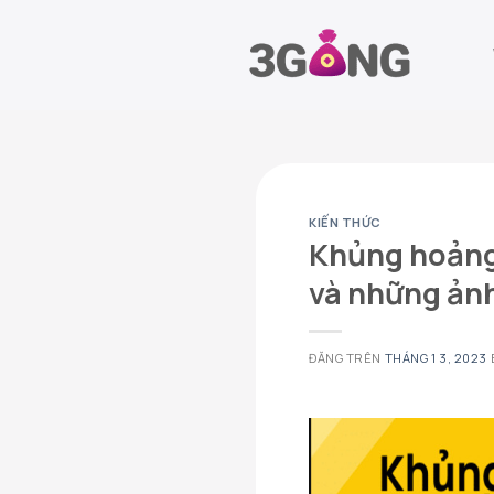
Chuyển
đến
nội
dung
KIẾN THỨC
Khủng hoảng
và những ản
ĐĂNG TRÊN
THÁNG 1 3, 2023