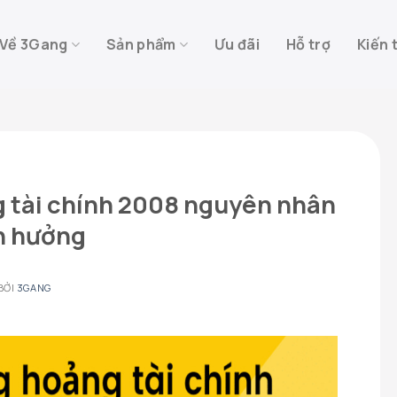
Về 3Gang
Sản phẩm
Ưu đãi
Hỗ trợ
Kiến 
 tài chính 2008 nguyên nhân
h hưởng
BỞI
3GANG