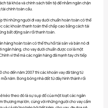
ách tài khóa và chính sách tiền tệ để nhằm ngăn chặn
tài chính toàn cầu.
iếp thì những người đi vay dưới chuẩn hoàn toàn có thể
ớc các khoản thanh toán thế chấp cao bằng cách tài
ững bất động sản rồi thanh toán.
ân hàng hoàn toàn có thể thu hồi tài sản và bán nó đi
 với ngân hàng, cho vay dưới chuẩn được coi là một
. Chính vì thế mà các ngân hàng đã mạnh tay chi tiếp
 cho đến năm 2007 thì các khoản vay đã tăng từ
 mỗi năm. Bong bóng nhà đất từ đây hình thành rồi
ẽ kéo theo đó là sự sụp đổ của một loạt các ngân
âm thương mại lớn, cùng với những người cho vay cầm
m và cả những hiệp hội tiết kiệm, cho vay, đe dọa sẽ