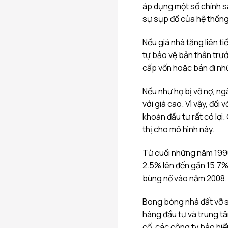
áp dụng một số chính s
sự sụp đổ của hệ thống 
Nếu giá nhà tăng liên t
tự bảo vệ bản thân trư
cấp vốn hoặc bán đi nh
Nếu như họ bị vỡ nợ, ng
với giá cao. Vì vậy, đối
khoản đầu tư rất có lợi
thị cho mô hình này.
Từ cuối những năm 1990
2.5% lên đến gần 15.7%
bùng nổ vào năm 2008.
Bong bóng nhà đất vỡ s
hàng đầu tư và trung t
cố, các công ty bảo hiể